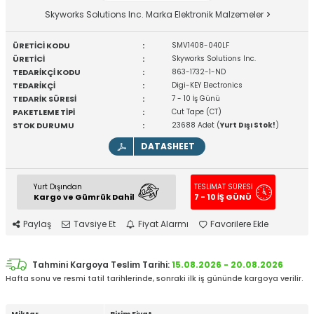
Skyworks Solutions Inc. Marka Elektronik Malzemeler
ÜRETİCİ KODU
:
SMV1408-040LF
ÜRETİCİ
:
Skyworks Solutions Inc.
TEDARİKÇİ KODU
:
863-1732-1-ND
TEDARİKÇİ
:
Digi-KEY Electronics
TEDARİK SÜRESİ
:
7 - 10 İş Günü
PAKETLEME TİPİ
:
Cut Tape (CT)
STOK DURUMU
:
23688 Adet (
Yurt Dışı Stok!
)
DATASHEET
Yurt Dışından
TESLİMAT SÜRESİ
Kargo ve Gümrük Dahil
7 - 10 İŞ GÜNÜ
Paylaş
Tavsiye Et
Fiyat Alarmı
Favorilere Ekle
Tahmini Kargoya Teslim Tarihi:
15.08.2026 - 20.08.2026
Hafta sonu ve resmi tatil tarihlerinde, sonraki ilk iş gününde kargoya verilir.