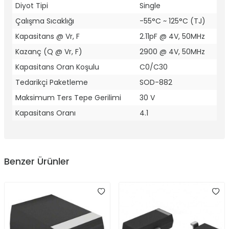
Diyot Tipi
Single
Çalışma Sıcaklığı
-55°C ~ 125°C (TJ)
Kapasitans @ Vr, F
2.11pF @ 4V, 50MHz
Kazanç (Q @ Vr, F)
2900 @ 4V, 50MHz
Kapasitans Oran Koşulu
C0/C30
Tedarikçi Paketleme
SOD-882
Maksimum Ters Tepe Gerilimi
30 V
Kapasitans Oranı
4.1
Benzer Ürünler