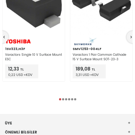
1SV323,H3F
SMV1253-004LF
Varactors Single 10 V Surface Mount
Varactors 1 Pair Common Cathode
ESC
15 V Surface Mount SOT-23-3
12,33
189,08
TL
TL
0,22 USD +KDV
3,31 USD +KDV
ÜYE
ÖNEMLI BILGILER