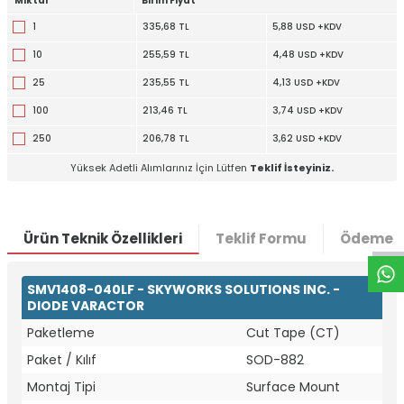
Miktar
Birim Fiyat
1
335,68 TL
5,88 USD +KDV
10
255,59 TL
4,48 USD +KDV
25
235,55 TL
4,13 USD +KDV
100
213,46 TL
3,74 USD +KDV
250
206,78 TL
3,62 USD +KDV
Yüksek Adetli Alımlarınız İçin Lütfen
Teklif İsteyiniz.
W
h
t
a
p
p
D
e
s
e
H
a
t
t
Ürün Teknik Özellikleri
Teklif Formu
Ödeme S
SMV1408-040LF - SKYWORKS SOLUTIONS INC. -
DIODE VARACTOR
Paketleme
Cut Tape (CT)
Paket / Kılıf
SOD-882
Montaj Tipi
Surface Mount