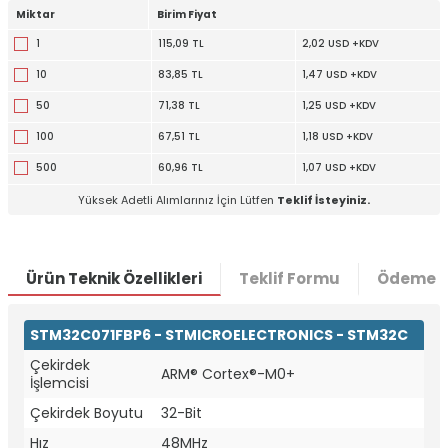
Miktar
Birim Fiyat
1
115,09 TL
2,02 USD +KDV
10
83,85 TL
1,47 USD +KDV
50
71,38 TL
1,25 USD +KDV
100
67,51 TL
1,18 USD +KDV
500
60,96 TL
1,07 USD +KDV
Yüksek Adetli Alımlarınız İçin Lütfen
Teklif İsteyiniz.
Ürün Teknik Özellikleri
Teklif Formu
Ödeme S
STM32C071FBP6 - STMICROELECTRONICS - STM32C
Çekirdek
ARM® Cortex®-M0+
İşlemcisi
W
h
t
a
p
p
D
e
s
e
H
a
t
t
Çekirdek Boyutu
32-Bit
Hız
48MHz