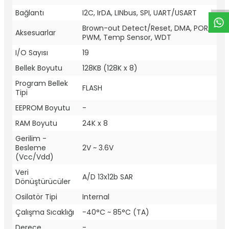
Bağlantı
I2C, IrDA, LINbus, SPI, UART/USART
Brown-out Detect/Reset, DMA, POR,
Aksesuarlar
PWM, Temp Sensor, WDT
I/O Sayısı
19
Bellek Boyutu
128KB (128K x 8)
Program Bellek
FLASH
Tipi
EEPROM Boyutu
-
RAM Boyutu
24K x 8
Gerilim -
Besleme
2V ~ 3.6V
(Vcc/Vdd)
Veri
A/D 13x12b SAR
Dönüştürücüler
Osilatör Tipi
Internal
Çalışma Sıcaklığı
-40°C ~ 85°C (TA)
Derece
-