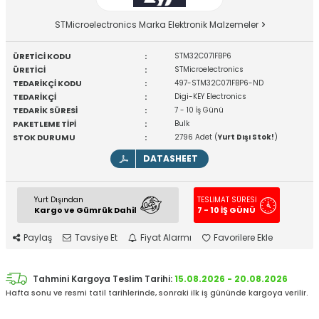
STMicroelectronics Marka Elektronik Malzemeler
ÜRETİCİ KODU
:
STM32C071FBP6
ÜRETİCİ
:
STMicroelectronics
TEDARİKÇİ KODU
:
497-STM32C071FBP6-ND
TEDARİKÇİ
:
Digi-KEY Electronics
TEDARİK SÜRESİ
:
7 - 10 İş Günü
PAKETLEME TİPİ
:
Bulk
STOK DURUMU
:
2796 Adet (
Yurt Dışı Stok!
)
DATASHEET
Yurt Dışından
TESLİMAT SÜRESİ
Kargo ve Gümrük Dahil
7 - 10 İŞ GÜNÜ
Paylaş
Tavsiye Et
Fiyat Alarmı
Favorilere Ekle
Tahmini Kargoya Teslim Tarihi:
15.08.2026 - 20.08.2026
Hafta sonu ve resmi tatil tarihlerinde, sonraki ilk iş gününde kargoya verilir.