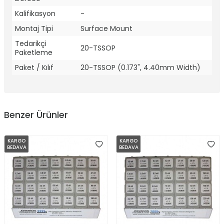
Kalifikasyon
-
Montaj Tipi
Surface Mount
Tedarikçi
20-TSSOP
Paketleme
Paket / Kılıf
20-TSSOP (0.173", 4.40mm Width)
Benzer Ürünler
KARGO
KARGO
BEDAVA
BEDAVA