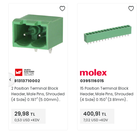
691313710002
0395116015
2 Position Terminal Block
15 Position Terminal Block
Header, Male Pins, Shrouded
Header, Male Pins, Shrouded
(4 Side) 0.197" (5.00mm)
(4 Side) 0.150" (3.81mm)
90°, Right Angle Through
Vertical Through Hole
Hole
29,98
400,91
TL
TL
0,53 USD +KDV
7,02 USD +KDV