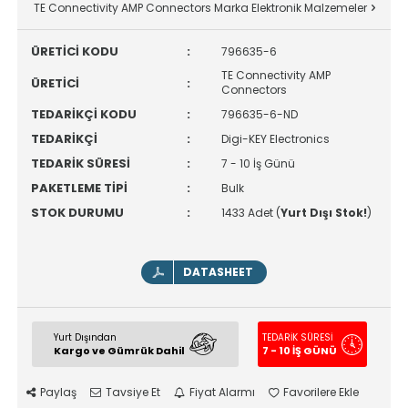
TE Connectivity AMP Connectors Marka Elektronik Malzemeler
ÜRETİCİ KODU
:
796635-6
TE Connectivity AMP
ÜRETİCİ
:
Connectors
TEDARİKÇİ KODU
:
796635-6-ND
TEDARİKÇİ
:
Digi-KEY Electronics
TEDARİK SÜRESİ
:
7 - 10 İş Günü
PAKETLEME TİPİ
:
Bulk
STOK DURUMU
:
1433 Adet (
Yurt Dışı Stok!
)
DATASHEET
Yurt Dışından
TEDARİK SÜRESİ
Kargo ve Gümrük Dahil
7 - 10 İŞ GÜNÜ
Paylaş
Tavsiye Et
Fiyat Alarmı
Favorilere Ekle