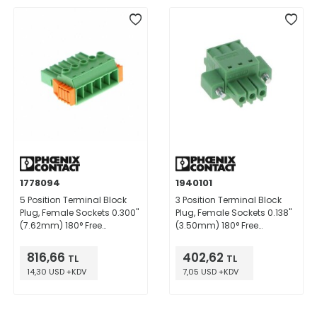
1778094
1940101
5 Position Terminal Block
3 Position Terminal Block
Plug, Female Sockets 0.300"
Plug, Female Sockets 0.138"
(7.62mm) 180° Free
(3.50mm) 180° Free
Hanging (In-Line)
Hanging (In-Line)
816,66
402,62
TL
TL
14,30 USD +KDV
7,05 USD +KDV