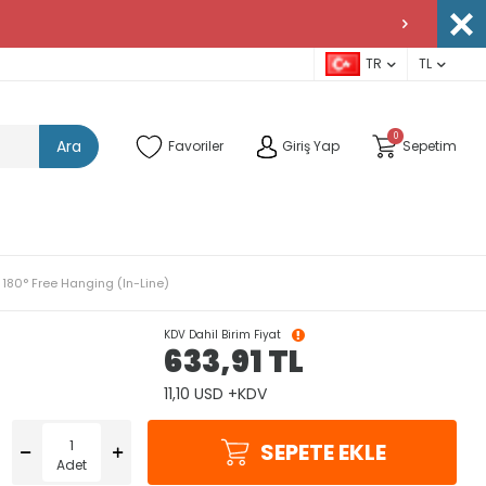
TR
TL
0
Ara
Favoriler
Giriş Yap
Sepetim
 180° Free Hanging (In-Line)
KDV Dahil Birim Fiyat
633,91
TL
11,10 USD +KDV
SEPETE EKLE
Adet