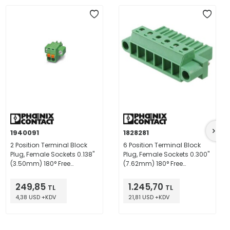
1940091
1828281
2 Position Terminal Block
6 Position Terminal Block
Plug, Female Sockets 0.138"
Plug, Female Sockets 0.300"
(3.50mm) 180° Free
(7.62mm) 180° Free
Hanging (In-Line)
Hanging (In-Line)
249,85
1.245,70
TL
TL
4,38 USD +KDV
21,81 USD +KDV