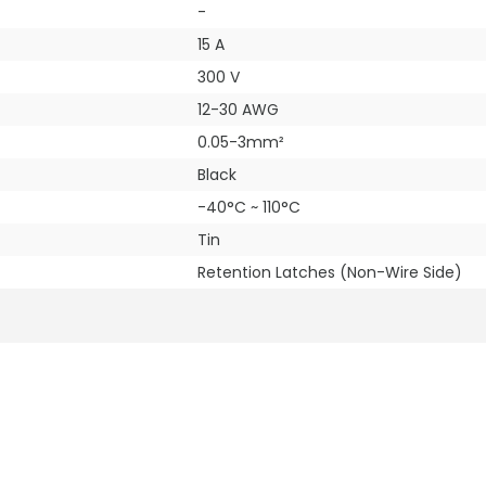
-
15 A
300 V
12-30 AWG
0.05-3mm²
Black
-40°C ~ 110°C
Tin
Retention Latches (Non-Wire Side)