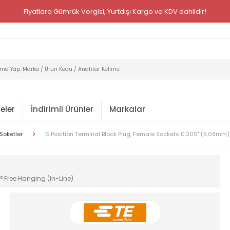
Fiyatlara Gümrük Vergisi, Yurtdışı Kargo ve KDV dahildir!
eler
İndirimli Ürünler
Markalar
Soketler
6 Position Terminal Block Plug, Female Sockets 0.200" (5.08mm)
° Free Hanging (In-Line)