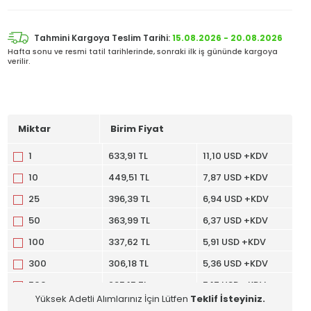
Tahmini Kargoya Teslim Tarihi:
15.08.2026 - 20.08.2026
Hafta sonu ve resmi tatil tarihlerinde, sonraki ilk iş gününde kargoya
verilir.
Miktar
Birim Fiyat
1
633,91 TL
11,10 USD +KDV
10
449,51 TL
7,87 USD +KDV
25
396,39 TL
6,94 USD +KDV
50
363,99 TL
6,37 USD +KDV
100
337,62 TL
5,91 USD +KDV
300
306,18 TL
5,36 USD +KDV
500
295,15 TL
5,17 USD +KDV
Yüksek Adetli Alımlarınız İçin Lütfen
Teklif İsteyiniz.
1000
283,04 TL
4,96 USD +KDV