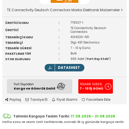
TE Connectivity Deutsch Connectors Marka Elektronik Malzemeler
ÜRETİCİ KODU
:
776537-1
TE Connectivity Deutsch
ÜRETİCİ
:
Connectors
TEDARİKÇİ KODU
:
A104230-ND
TEDARİKÇİ
:
Digi-KEY Electronics
TEDARİK SÜRESİ
:
7 - 10 İş Günü
PAKETLEME TİPİ
:
Bulk
STOK DURUMU
:
965 Adet (
Yurt Dışı Stok!
)
DATASHEET
Yurt Dışından
TEDARİK SÜRESİ
Kargo ve Gümrük Dahil
7 - 10 İŞ GÜNÜ
Paylaş
Tavsiye Et
Fiyat Alarmı
Favorilere Ekle
Tahmini Kargoya Teslim Tarihi:
17.08.2026 - 21.08.2026
Hafta sonu ve resmi tatil tarihlerinde, sonraki ilk iş gününde kargoya verilir.