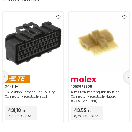
344111-1
1053072206
36 Position Rectangular Housing
6 Position Rectangular Housing
Connector Receptacle Black
Connector Receptacle Natural
0.098" (2.50mm)
431,18
43,55
TL
TL
7,55 USD +KDV
0,76 USD +KDV