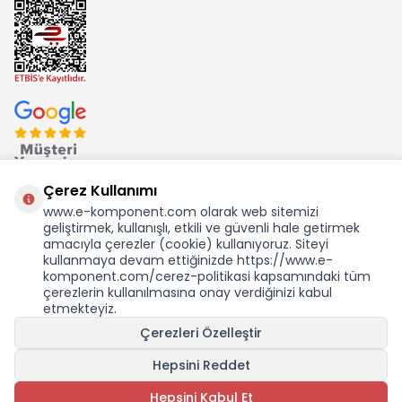
Çerez Kullanımı
www.e-komponent.com olarak web sitemizi
geliştirmek, kullanışlı, etkili ve güvenli hale getirmek
Ekom Elk. Elektronik San. ve Tic. A.Ş.'nin Tescilli Bir Markasıdır
amacıyla çerezler (cookie) kullanıyoruz. Siteyi
kullanmaya devam ettiğinizde https://www.e-
komponent.com/cerez-politikasi kapsamındaki tüm
çerezlerin kullanılmasına onay verdiğinizi kabul
etmekteyiz.
KDV Dahil Birim Fiyat
Çerezleri Özelleştir
271,38
TL
4,75 USD +KDV
Hepsini Reddet
SEPETE EKLE
Hepsini Kabul Et
Adet