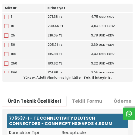
Miktar
Birim Fiyat
1
271,38 TL
4,75 USD +KDV
10
230,46 TL
4,04 USD +KDV
25
216,05 TL
3,78 USD +KDV
50
205,71 TL
3,60 USD +KDV
100
195,88 TL
3,43 USD +KDV
250
183,62 TL
3,22 USD +KDV
500
174,85 TL
3,06 USD +KDV
Yüksek Adetli Alımlarınız İçin Lütfen
Teklif İsteyiniz.
1000
166,52 TL
2,92 USD +KDV
W
h
t
a
p
p
D
e
s
e
H
a
t
t
2500
156,10 TL
2,73 USD +KDV
Ürün Teknik Özellikleri
Teklif Formu
Ödeme S
776537-1 - TE CONNECTIVITY DEUTSCH
CONNECTORS - CONN RCPT HSG 6POS 4.50MM
Konnektör Tipi
Receptacle