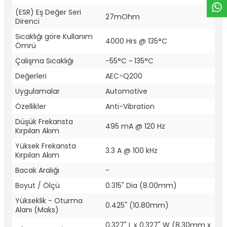
(ESR) Eş Değer Seri
27mOhm
Direnci
Sıcaklığı göre Kullanım
4000 Hrs @ 135°C
Ömrü
Çalışma Sıcaklığı
-55°C ~ 135°C
Değerleri
AEC-Q200
Uygulamalar
Automotive
Özellikler
Anti-Vibration
Düşük Frekansta
495 mA @ 120 Hz
Kırpılan Akım
Yüksek Frekansta
3.3 A @ 100 kHz
Kırpılan Akım
Bacak Aralığı
-
Boyut / Ölçü
0.315" Dia (8.00mm)
Yükseklik - Oturma
0.425" (10.80mm)
Alanı (Maks)
0.327" L x 0.327" W (8.30mm x