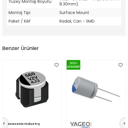
Yüzey Montajı Boyutu
8.30mm)
Montaj Tipi
Surface Mount
Paket / Kılıf
Radial, Can - SMD
Benzer Ürünler
HIZLI
GÖNDERİ
Panasonic Industry