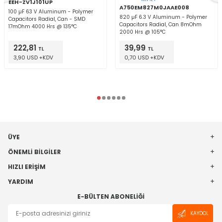
EEH-ZV1J101UP
A750EM827M0JAAE008
100 µF 63 V Aluminum - Polymer
820 µF 6.3 V Aluminum - Polymer
Capacitors Radial, Can - SMD
Capacitors Radial, Can 8mOhm
17mOhm 4000 Hrs @ 135°C
2000 Hrs @ 105°C
222,81
39,99
TL
TL
3,90 USD +KDV
0,70 USD +KDV
ÜYE
ÖNEMLI BILGILER
HIZLI ERIŞIM
YARDIM
E-BÜLTEN ABONELIĞI
KAYDOL