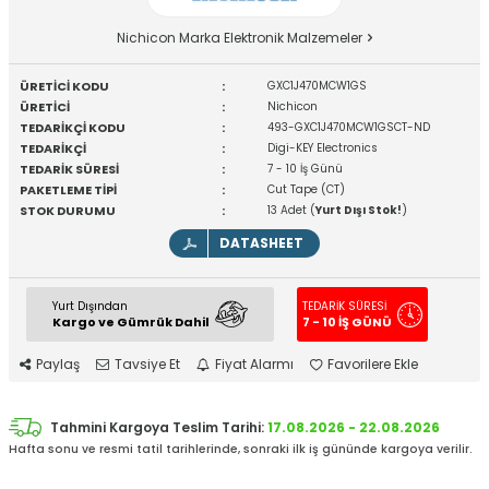
Nichicon Marka Elektronik Malzemeler
ÜRETİCİ KODU
:
GXC1J470MCW1GS
ÜRETİCİ
:
Nichicon
TEDARİKÇİ KODU
:
493-GXC1J470MCW1GSCT-ND
TEDARİKÇİ
:
Digi-KEY Electronics
TEDARİK SÜRESİ
:
7 - 10 İş Günü
PAKETLEME TİPİ
:
Cut Tape (CT)
STOK DURUMU
:
13 Adet (
Yurt Dışı Stok!
)
DATASHEET
Yurt Dışından
TEDARİK SÜRESİ
Kargo ve Gümrük Dahil
7 - 10 İŞ GÜNÜ
Paylaş
Tavsiye Et
Fiyat Alarmı
Favorilere Ekle
Tahmini Kargoya Teslim Tarihi:
17.08.2026 - 22.08.2026
Hafta sonu ve resmi tatil tarihlerinde, sonraki ilk iş gününde kargoya verilir.