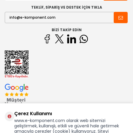
TEKLİF, SİPARİŞ VE DESTEK İÇİN TIKLA
BIZI TAKIP EDIN
Çerez Kullanımı
www.e-komponent.com olarak web sitemizi
geliştirmek, kullanışlı, etkili ve güvenli hale getirmek
Ekom Elk. Elektronik San. ve Tic. A.Ş.'nin Tescilli Bir Markasıdır
amacıyla çerezler (cookie) kullanıyoruz. Siteyi