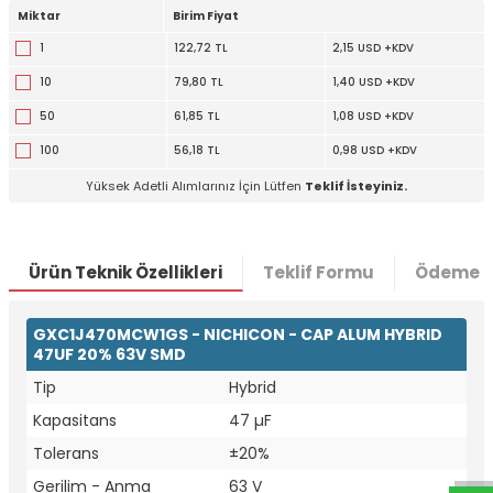
Miktar
Birim Fiyat
1
122,72 TL
2,15 USD +KDV
10
79,80 TL
1,40 USD +KDV
50
61,85 TL
1,08 USD +KDV
100
56,18 TL
0,98 USD +KDV
Yüksek Adetli Alımlarınız İçin Lütfen
Teklif İsteyiniz.
Ürün Teknik Özellikleri
Teklif Formu
Ödeme S
GXC1J470MCW1GS - NICHICON - CAP ALUM HYBRID
47UF 20% 63V SMD
Tip
Hybrid
W
h
t
a
p
p
D
e
s
e
H
a
t
t
Kapasitans
47 µF
Tolerans
±20%
Gerilim - Anma
63 V