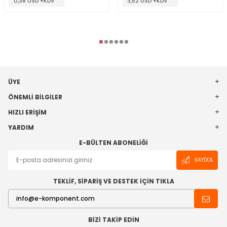
0,38 USD +KDV
3,52 USD +KDV
ÜYE
ÖNEMLI BILGILER
HIZLI ERIŞIM
YARDIM
E-BÜLTEN ABONELIĞI
KAYDOL
TEKLİF, SİPARİŞ VE DESTEK İÇİN TIKLA
BIZI TAKIP EDIN