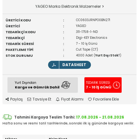
YAGEO Marka Elektronik Malzemeler
ÜRETİCİ KODU
:
CC0603JRNPO0BN271
ÜRETİCİ
:
YAGEO
TEDARİKÇİ KODU
:
311-1758-1-ND
TEDARİKÇİ
:
Digi-KEY Electronics
TEDARİK SÜRESİ
:
7 - 10 İş Günü
PAKETLEME TİPİ
:
Cut Tape (CT)
STOK DURUMU
:
4000 Adet (
Yurt Dışı Stok!
)
DATASHEET
Yurt Dışından
TEDARİK SÜRESİ
Kargo ve Gümrük Dahil
7 - 10 İŞ GÜNÜ
Paylaş
Tavsiye Et
Fiyat Alarmı
Favorilere Ekle
Tahmini Kargoya Teslim Tarihi:
17.08.2026 - 21.08.2026
Hafta sonu ve resmi tatil tarihlerinde, sonraki ilk iş gününde kargoya verilir.