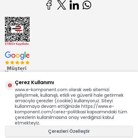
Çerez Kullanımı
www.e-komponent.com olarak web sitemizi
geliştirmek, kullanışlı, etkili ve güvenli hale getirmek
Ekom Elk. Elektronik San. ve Tic. A.Ş.'nin Tescilli Bir Markasıdır
amacıyla çerezler (cookie) kullanıyoruz. Siteyi
kullanmaya devam ettiğinizde https://www.e-
komponent.com/cerez-politikasi kapsamındaki tüm
çerezlerin kullanılmasına onay verdiğinizi kabul
etmekteyiz.
KDV Dahil Birim Fiyat
Çerezleri Özelleştir
10,28
TL