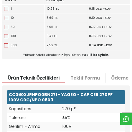
Miktar
Birim Fiyat
1
10,28 TL
0,18 USD +KDV
10
5,69 TL
0,10 USD +KDV
50
3,95 TL
0,07 USD +KDV
100
3,41 TL
0,06 USD +KDV
500
2,52 TL
0,04 USD +KDV
Yüksek Adetli Alımlarınız İçin Lütfen
Teklif İsteyiniz.
Ürün Teknik Özellikleri
Teklif Formu
Ödeme S
W
h
t
a
p
p
D
e
s
e
H
a
t
t
CC0603JRNPO0BN271 - YAGEO - CAP CER 270PF
100V C0G/NPO 0603
Kapasitans
270 pF
Tolerans
±5%
Gerilim - Anma
100V