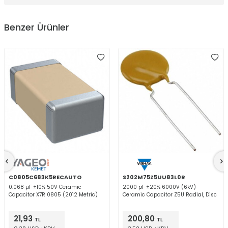
Benzer Ürünler
C0805C683K5RECAUTO
S202M75Z5UU83L0R
0.068 µF ±10% 50V Ceramic
2000 pF ±20% 6000V (6kV)
Capacitor X7R 0805 (2012 Metric)
Ceramic Capacitor Z5U Radial, Disc
21,93
200,80
TL
TL