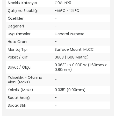
Sıcaklık Katsayısı
C0G, NP0
Çalışma Sıcaklığı
-55°C ~ 125°C
Özellikler
-
Değerleri
-
Uygulamalar
General Purpose
Hata Oranı
-
Montaj Tipi
Surface Mount, MLCC
Paket / Kılıf
0603 (1608 Metric)
0.063" L x 0.031" W (1.60mm x
Boyut / Ölçü
0.80mm)
Yükseklik - Oturma
-
Alanı (Maks)
Kalınlık (Maks)
0.035" (0.90mm)
Bacak Aralığı
-
Bacak Stili
-