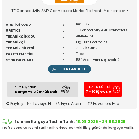
TE Connectivity AMP Connectors Marka Elektronik Malzemeler
ÜRETİCİ KODU
:
100668-1
ÜRETİCİ
:
TE Connectivity AMP Connectors
TEDARİKÇİ KODU
:
A114644-ND
TEDARİKÇİ
:
Digi-KEY Electronics
TEDARİK SÜRESİ
:
7 - 10 İş Günü
PAKETLEME TİPİ
:
Tube
STOK DURUMU
:
584 Adet (
Yurt Dışı Stok!
)
DATASHEET
Yurt Dışından
TEDARİK SÜRESİ
Kargo ve Gümrük Dahil
7 - 10 İŞ GÜNÜ
Paylaş
Tavsiye Et
Fiyat Alarmı
Favorilere Ekle
Tahmini Kargoya Teslim Tarihi:
18.08.2026 - 24.08.2026
Hafta sonu ve resmi tatil tarihlerinde, sonraki ilk iş gününde kargoya verilir.