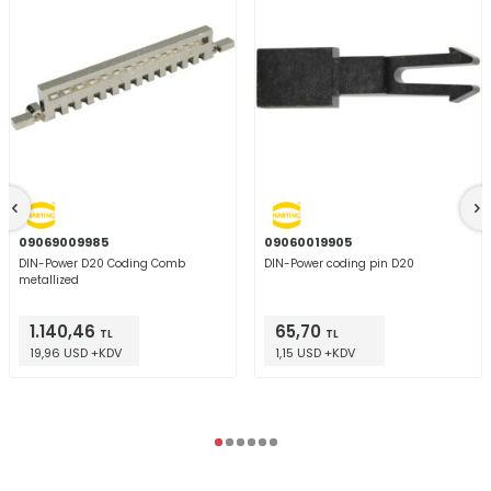
09069009985
09060019905
DIN-Power D20 Coding Comb
DIN-Power coding pin D20
metallized
1.140,46
65,70
TL
TL
19,96 USD +KDV
1,15 USD +KDV