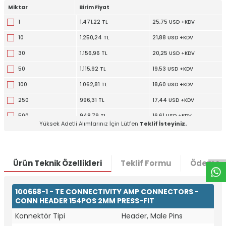
Miktar
Birim Fiyat
1
1.471,22 TL
25,75 USD +KDV
10
1.250,24 TL
21,88 USD +KDV
30
1.156,96 TL
20,25 USD +KDV
50
1.115,92 TL
19,53 USD +KDV
100
1.062,81 TL
18,60 USD +KDV
250
996,31 TL
17,44 USD +KDV
500
948,79 TL
16,61 USD +KDV
W
h
t
a
p
p
D
e
s
e
H
a
t
t
Yüksek Adetli Alımlarınız İçin Lütfen
Teklif İsteyiniz.
Ürün Teknik Özellikleri
Teklif Formu
Ödeme S
100668-1 - TE CONNECTIVITY AMP CONNECTORS -
CONN HEADER 154POS 2MM PRESS-FIT
Konnektör Tipi
Header, Male Pins