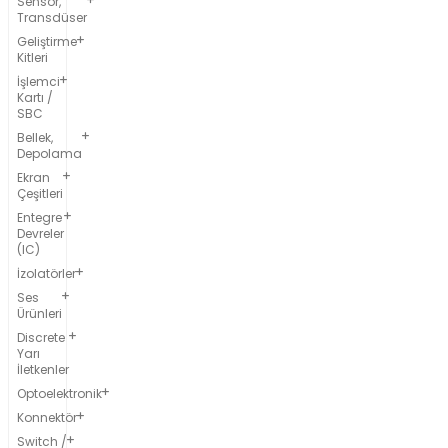
Sensör,
Transdüser
Geliştirme
Kitleri
İşlemci
Kartı /
SBC
Bellek,
Depolama
Ekran
Çeşitleri
Entegre
Devreler
(IC)
İzolatörler
Ses
Ürünleri
Discrete
Yarı
İletkenler
Optoelektronik
Konnektör
Switch /