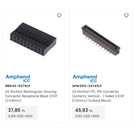
65043-027ELF
SFW20S-2STE1LF
20 Position Rectangular Housing
20 Position FFC, FPC Connector
Connector Receptacle Black 0.100"
Contacts, Vertical - 1 Sided 0.039"
(2.54mm)
(1.00mm) Surface Mount
37,85
45,93
TL
TL
0,66 USD +KDV
0,80 USD +KDV