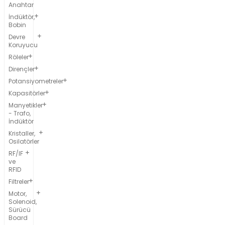
Anahtar
İndüktör,
Bobin
Devre
Koruyucu
Röleler
Dirençler
Potansiyometreler
Kapasitörler
Manyetikler
- Trafo,
İndüktör
Kristaller,
Osilatörler
RF/IF
ve
RFID
Filtreler
Motor,
Solenoid,
Sürücü
Board