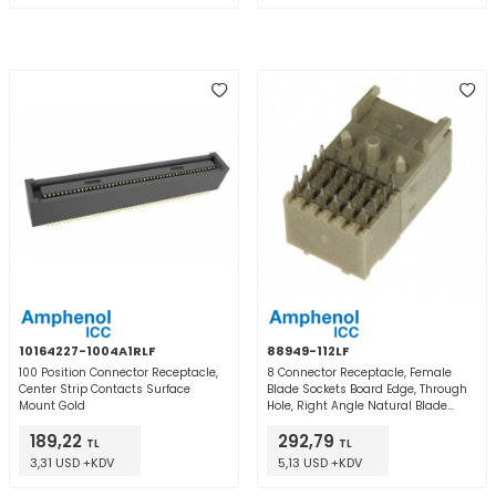
10164227-1004A1RLF
88949-112LF
100 Position Connector Receptacle,
8 Connector Receptacle, Female
Center Strip Contacts Surface
Blade Sockets Board Edge, Through
Mount Gold
Hole, Right Angle Natural Blade
Power
189,22
292,79
TL
TL
3,31 USD +KDV
5,13 USD +KDV