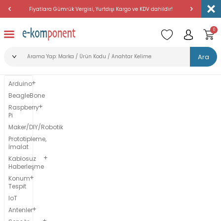
Fiyatlara Gümrük Vergisi, Yurtdışı Kargo ve KDV dahildir!
Amerika'dan 
0
Ara
Arduino
BeagleBone
Raspberry
Pi
Maker/DIY/Robotik
Prototipleme,
İmalat
Kablosuz
Haberleşme
Konum
Tespit
IoT
Antenler