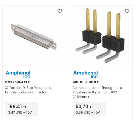
DC37S064TLF
68016-208HLF
37 Position D-Sub Receptacle,
Connector Header Through Hole,
Female Sockets Connector
Right Angle 8 position 0.100"
(2.54mm)
198,41
50,70
TL
TL
3,47 USD +KDV
0,89 USD +KDV