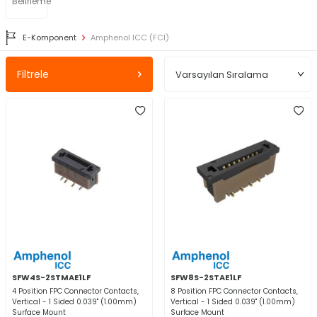
Belirleme
E-Komponent
Amphenol ICC (FCI)
Filtrele
SFW4S-2STMAE1LF
SFW8S-2STAE1LF
4 Position FPC Connector Contacts,
8 Position FPC Connector Contacts,
Vertical - 1 Sided 0.039" (1.00mm)
Vertical - 1 Sided 0.039" (1.00mm)
Surface Mount
Surface Mount