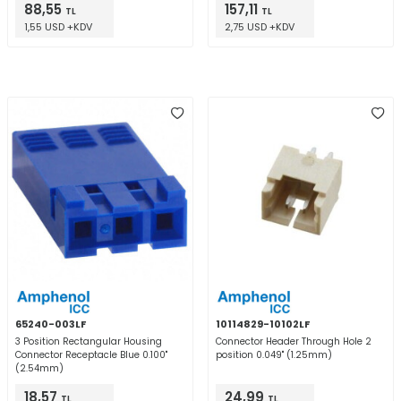
88,55
157,11
TL
TL
1,55 USD +KDV
2,75 USD +KDV
65240-003LF
10114829-10102LF
3 Position Rectangular Housing
Connector Header Through Hole 2
Connector Receptacle Blue 0.100"
position 0.049" (1.25mm)
(2.54mm)
18,57
24,99
TL
TL