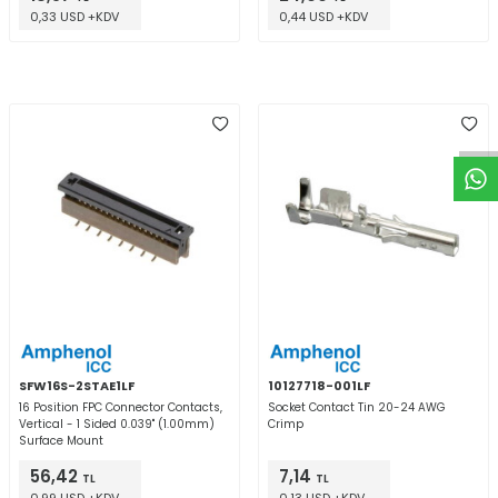
0,33 USD +KDV
0,44 USD +KDV
W
h
t
a
p
p
D
e
s
e
H
a
t
t
SFW16S-2STAE1LF
10127718-001LF
16 Position FPC Connector Contacts,
Socket Contact Tin 20-24 AWG
Vertical - 1 Sided 0.039" (1.00mm)
Crimp
Surface Mount
56,42
7,14
TL
TL