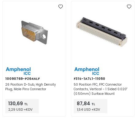
10090769-P264ALF
F31S-1A7L1-11050
26 Position D-Sub, High Density
50 Position FFC, FPC Connector
Plug, Male Pins Connector
Contacts, Vertical - 1 Sided 0.020"
(0.50mm) Surface Mount
130,69
87,84
TL
TL
2,29 USD +KDV
1,54 USD +KDV