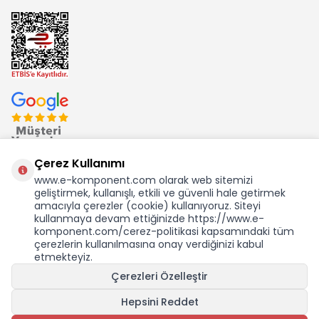
Çerez Kullanımı
www.e-komponent.com olarak web sitemizi
geliştirmek, kullanışlı, etkili ve güvenli hale getirmek
Ekom Elk. Elektronik San. ve Tic. A.Ş.'nin Tescilli Bir Markasıdır
amacıyla çerezler (cookie) kullanıyoruz. Siteyi
kullanmaya devam ettiğinizde https://www.e-
komponent.com/cerez-politikasi kapsamındaki tüm
çerezlerin kullanılmasına onay verdiğinizi kabul
etmekteyiz.
Çerezleri Özelleştir
Hepsini Reddet