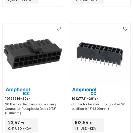
0,99 USD +KDV
0,13 USD +KDV
10127716-20LF
10127721-201LF
20 Position Rectangular Housing
Connector Header Through Hole 20
Connector Receptacle Black 0.118"
position 0.118" (3.00mm)
(3.00mm)
23,57
103,55
TL
TL
0,41 USD +KDV
1,81 USD +KDV