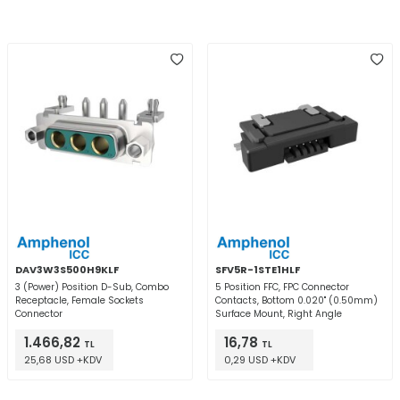
DAV3W3S500H9KLF
SFV5R-1STE1HLF
3 (Power) Position D-Sub, Combo
5 Position FFC, FPC Connector
Receptacle, Female Sockets
Contacts, Bottom 0.020" (0.50mm)
Connector
Surface Mount, Right Angle
1.466,82
16,78
TL
TL
25,68 USD +KDV
0,29 USD +KDV