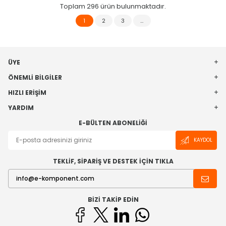
Toplam
296
ürün bulunmaktadır.
1
2
3
…
ÜYE
ÖNEMLI BILGILER
HIZLI ERIŞIM
YARDIM
E-BÜLTEN ABONELIĞI
KAYDOL
TEKLİF, SİPARİŞ VE DESTEK İÇİN TIKLA
BIZI TAKIP EDIN