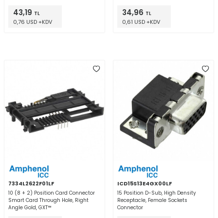
43,19
34,96
TL
TL
0,76 USD +KDV
0,61 USD +KDV
7334L2622F01LF
ICD15S13E4GX00LF
10 (8 + 2) Position Card Connector
15 Position D-Sub, High Density
Smart Card Through Hole, Right
Receptacle, Female Sockets
Angle Gold, GXT™
Connector