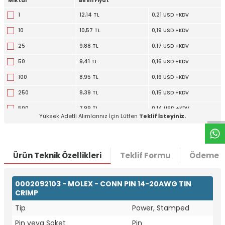
Miktar
Birim Fiyat
1
12,14 TL
0,21 USD +KDV
10
10,57 TL
0,19 USD +KDV
25
9,88 TL
0,17 USD +KDV
50
9,41 TL
0,16 USD +KDV
100
8,95 TL
0,16 USD +KDV
W
h
t
a
p
p
D
e
s
e
H
a
t
t
250
8,39 TL
0,15 USD +KDV
500
7,99 TL
0,14 USD +KDV
Yüksek Adetli Alımlarınız İçin Lütfen
Teklif İsteyiniz.
1000
7,61 TL
0,13 USD +KDV
2500
7,13 TL
0,12 USD +KDV
Ürün Teknik Özellikleri
Teklif Formu
Ödeme S
0002092103 - MOLEX - CONN PIN 14-20AWG TIN
CRIMP
Tip
Power, Stamped
Pin veya Soket
Pin