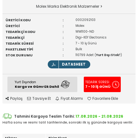
Molex Marka Elektronik Malzemeler
ÜRETİCİ KODU
:
0002092103
ÜRETİCİ
:
Molex
TEDARİKÇİ KODU
:
WM1100-ND
TEDARİKÇİ
:
Digi-KEY Electronics
TEDARİK SÜRESİ
:
7 - 10 İş Günü
PAKETLEME TİPİ
:
Bulk
STOK DURUMU
:
110799 Adet (
Yurt Dışı Stok!
)
DATASHEET
Yurt Dışından
TEDARİK SÜRESİ
Kargo ve Gümrük Dahil
7 - 10 İŞ GÜNÜ
Paylaş
Tavsiye Et
Fiyat Alarmı
Favorilere Ekle
Tahmini Kargoya Teslim Tarihi:
17.08.2026 - 21.08.2026
Hafta sonu ve resmi tatil tarihlerinde, sonraki ilk iş gününde kargoya verilir.