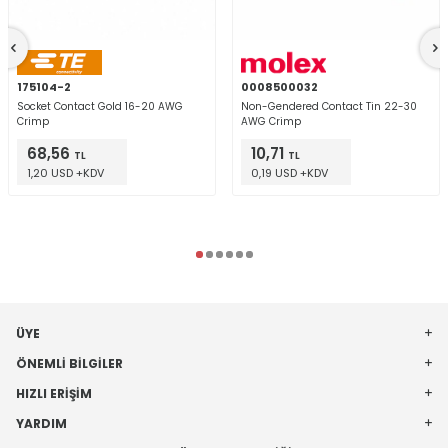
175104-2
0008500032
Socket Contact Gold 16-20 AWG
Non-Gendered Contact Tin 22-30
Crimp
AWG Crimp
68,56
10,71
TL
TL
1,20 USD +KDV
0,19 USD +KDV
ÜYE
ÖNEMLI BILGILER
HIZLI ERIŞIM
YARDIM