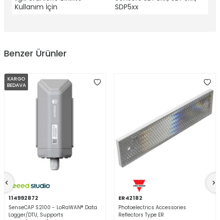
Kullanım İçin
SDP5xx
Benzer Ürünler
KARGO
BEDAVA
114992872
ER42182
SenseCAP S2100 - LoRaWAN® Data
Photoelectrics Accessories
Logger/DTU, Supports
Reflectors Type ER