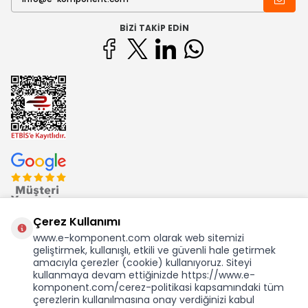
BIZI TAKIP EDIN
Çerez Kullanımı
www.e-komponent.com olarak web sitemizi
geliştirmek, kullanışlı, etkili ve güvenli hale getirmek
Ekom Elk. Elektronik San. ve Tic. A.Ş.'nin Tescilli Bir Markasıdır
amacıyla çerezler (cookie) kullanıyoruz. Siteyi
kullanmaya devam ettiğinizde https://www.e-
komponent.com/cerez-politikasi kapsamındaki tüm
çerezlerin kullanılmasına onay verdiğinizi kabul