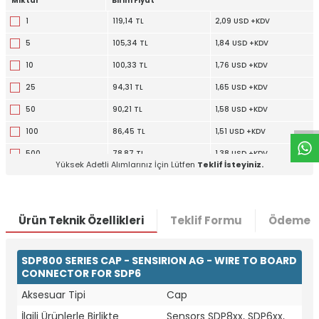
Miktar
Birim Fiyat
1
119,14 TL
2,09 USD +KDV
5
105,34 TL
1,84 USD +KDV
10
100,33 TL
1,76 USD +KDV
W
h
t
a
p
p
D
e
s
e
H
a
t
t
25
94,31 TL
1,65 USD +KDV
50
90,21 TL
1,58 USD +KDV
100
86,45 TL
1,51 USD +KDV
500
78,87 TL
1,38 USD +KDV
Yüksek Adetli Alımlarınız İçin Lütfen
Teklif İsteyiniz.
1000
76,06 TL
1,33 USD +KDV
5000
70,39 TL
1,23 USD +KDV
Ürün Teknik Özellikleri
Teklif Formu
Ödeme S
SDP800 SERIES CAP - SENSIRION AG - WIRE TO BOARD
CONNECTOR FOR SDP6
Aksesuar Tipi
Cap
İlgili Ürünlerle Birlikte
Sensors SDP8xx, SDP6xx,