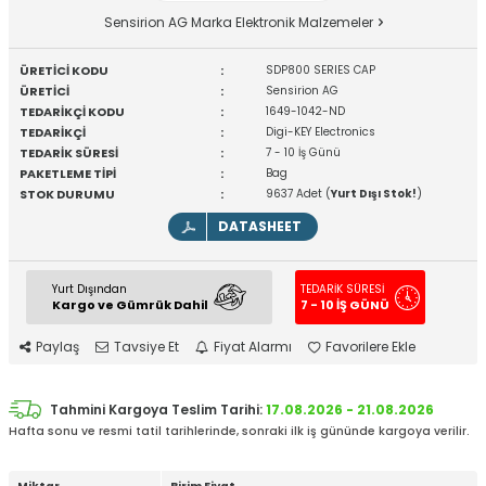
Sensirion AG Marka Elektronik Malzemeler
ÜRETİCİ KODU
:
SDP800 SERIES CAP
ÜRETİCİ
:
Sensirion AG
TEDARİKÇİ KODU
:
1649-1042-ND
TEDARİKÇİ
:
Digi-KEY Electronics
TEDARİK SÜRESİ
:
7 - 10 İş Günü
PAKETLEME TİPİ
:
Bag
STOK DURUMU
:
9637 Adet (
Yurt Dışı Stok!
)
DATASHEET
Yurt Dışından
TEDARİK SÜRESİ
Kargo ve Gümrük Dahil
7 - 10 İŞ GÜNÜ
Paylaş
Tavsiye Et
Fiyat Alarmı
Favorilere Ekle
Tahmini Kargoya Teslim Tarihi:
17.08.2026 - 21.08.2026
Hafta sonu ve resmi tatil tarihlerinde, sonraki ilk iş gününde kargoya verilir.