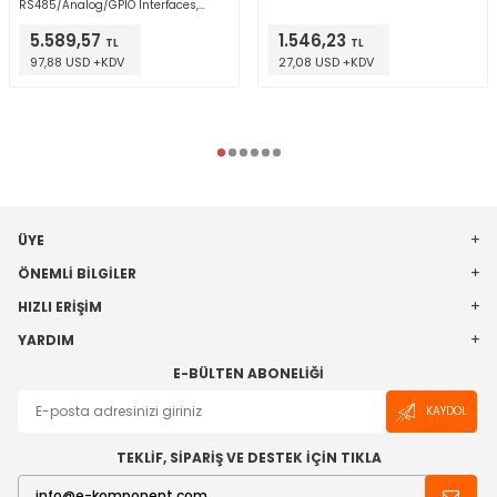
RS485/Analog/GPIO Interfaces,
LoRaWAN Converter
5.589,57
1.546,23
TL
TL
97,88 USD +KDV
27,08 USD +KDV
ÜYE
ÖNEMLI BILGILER
HIZLI ERIŞIM
YARDIM
E-BÜLTEN ABONELIĞI
KAYDOL
TEKLİF, SİPARİŞ VE DESTEK İÇİN TIKLA