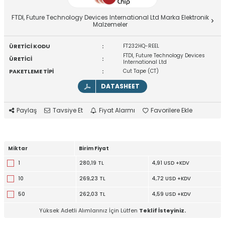
FTDI, Future Technology Devices International Ltd Marka Elektronik
Malzemeler
ÜRETİCİ KODU
:
FT232HQ-REEL
FTDI, Future Technology Devices
ÜRETİCİ
:
International Ltd
PAKETLEME TİPİ
:
Cut Tape (CT)
DATASHEET
Paylaş
Tavsiye Et
Fiyat Alarmı
Favorilere Ekle
Miktar
Birim Fiyat
1
280,19 TL
4,91 USD +KDV
10
269,23 TL
4,72 USD +KDV
50
262,03 TL
4,59 USD +KDV
Yüksek Adetli Alımlarınız İçin Lütfen
Teklif İsteyiniz.