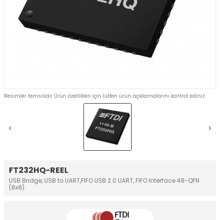
Resimler temsilidir Ürün özellikleri için lütfen ürün açıklamalarını kontrol ediniz
FT232HQ-REEL
USB Bridge, USB to UART,FIFO USB 2.0 UART, FIFO Interface 48-QFN
(8x8)