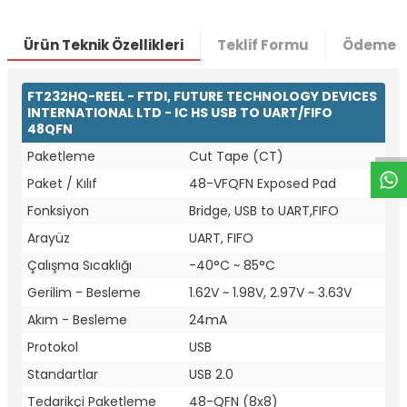
Ürün Teknik Özellikleri
Teklif Formu
Ödeme S
W
h
t
a
p
p
D
e
s
e
H
a
t
t
FT232HQ-REEL - FTDI, FUTURE TECHNOLOGY DEVICES
INTERNATIONAL LTD - IC HS USB TO UART/FIFO
48QFN
Paketleme
Cut Tape (CT)
Paket / Kılıf
48-VFQFN Exposed Pad
Fonksiyon
Bridge, USB to UART,FIFO
Arayüz
UART, FIFO
Çalışma Sıcaklığı
-40°C ~ 85°C
Gerilim - Besleme
1.62V ~ 1.98V, 2.97V ~ 3.63V
Akım - Besleme
24mA
Protokol
USB
Standartlar
USB 2.0
Tedarikçi Paketleme
48-QFN (8x8)