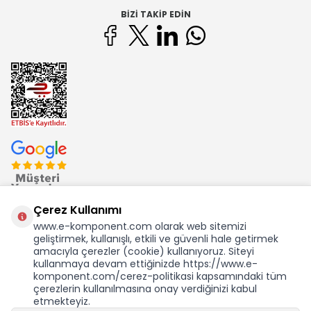
BIZI TAKIP EDIN
Çerez Kullanımı
www.e-komponent.com olarak web sitemizi
geliştirmek, kullanışlı, etkili ve güvenli hale getirmek
Ekom Elk. Elektronik San. ve Tic. A.Ş.'nin Tescilli Bir Markasıdır
amacıyla çerezler (cookie) kullanıyoruz. Siteyi
kullanmaya devam ettiğinizde https://www.e-
komponent.com/cerez-politikasi kapsamındaki tüm
KDV Dahil Birim Fiyat
çerezlerin kullanılmasına onay verdiğinizi kabul
280,19
TL
etmekteyiz.