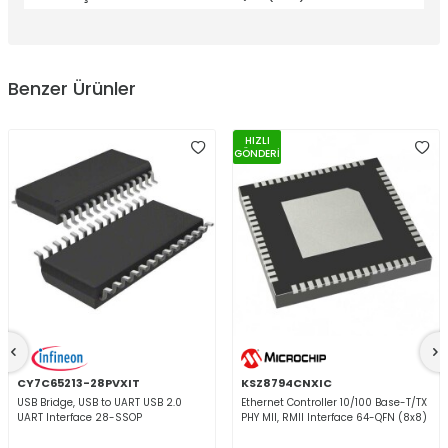
Benzer Ürünler
HIZLI
GÖNDERİ
CY7C65213-28PVXIT
KSZ8794CNXIC
USB Bridge, USB to UART USB 2.0
Ethernet Controller 10/100 Base-T/TX
UART Interface 28-SSOP
PHY MII, RMII Interface 64-QFN (8x8)