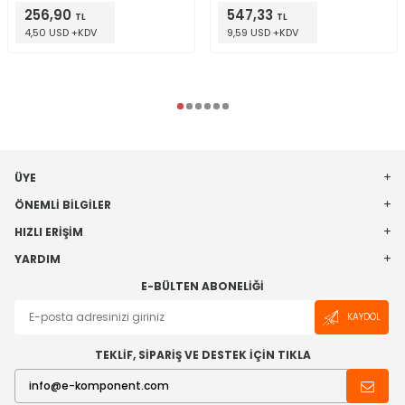
256,90
547,33
TL
TL
4,50 USD +KDV
9,59 USD +KDV
ÜYE
ÖNEMLI BILGILER
HIZLI ERIŞIM
YARDIM
E-BÜLTEN ABONELIĞI
KAYDOL
TEKLİF, SİPARİŞ VE DESTEK İÇİN TIKLA