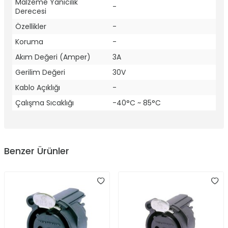
Malzeme Yanıcılık
-
Derecesi
Özellikler
-
Koruma
-
Akım Değeri (Amper)
3A
Gerilim Değeri
30V
Kablo Açıklığı
-
Çalışma Sıcaklığı
-40°C ~ 85°C
Benzer Ürünler