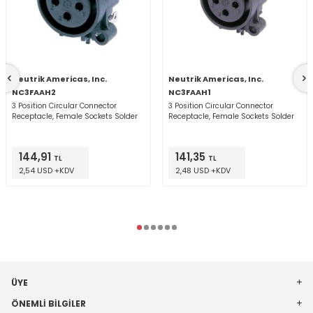
Neutrik Americas, Inc.
Neutrik Americas, Inc.
NC3FAAH2
NC3FAAH1
3 Position Circular Connector
3 Position Circular Connector
Receptacle, Female Sockets Solder
Receptacle, Female Sockets Solder
144,91
141,35
TL
TL
2,54 USD +KDV
2,48 USD +KDV
ÜYE
ÖNEMLI BILGILER