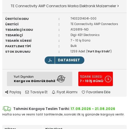
TE Connectivity AMP Connectors Marka Elektronik Malzemeler
ÜRETİCİ KODU
:
T4032014041-000
ÜRETİCİ
:
TE Connectivity AMP Connectors
TEDARİKÇİ KODU
:
A126819-ND
TEDARİKÇİ
:
Digi-KEY Electronics
TEDARİK SÜRESİ
:
7 - 10 İş Günü
PAKETLEME TİPİ
:
Bulk
STOK DURUMU
:
1259 Adet (
Yurt Dışı Stok!
)
DATASHEET
Yurt Dışından
TEDARİK SÜRESİ
Kargo ve Gümrük Dahil
7 - 10 İŞ GÜNÜ
Paylaş
Tavsiye Et
Fiyat Alarmı
Favorilere Ekle
Tahmini Kargoya Teslim Tarihi:
17.08.2026 - 21.08.2026
Hafta sonu ve resmi tatil tarihlerinde, sonraki ilk iş gününde kargoya verilir.