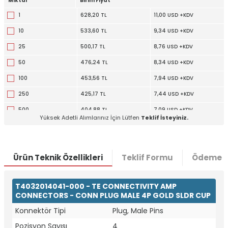
Miktar
Birim Fiyat
1
628,20 TL
11,00 USD +KDV
10
533,60 TL
9,34 USD +KDV
25
500,17 TL
8,76 USD +KDV
50
476,24 TL
8,34 USD +KDV
100
453,56 TL
7,94 USD +KDV
250
425,17 TL
7,44 USD +KDV
500
404,88 TL
7,09 USD +KDV
Yüksek Adetli Alımlarınız İçin Lütfen
Teklif İsteyiniz.
1000
385,59 TL
6,75 USD +KDV
Ürün Teknik Özellikleri
Teklif Formu
Ödeme S
T4032014041-000 - TE CONNECTIVITY AMP
CONNECTORS - CONN PLUG MALE 4P GOLD SLDR CUP
Konnektör Tipi
Plug, Male Pins
Pozisyon Sayısı
4