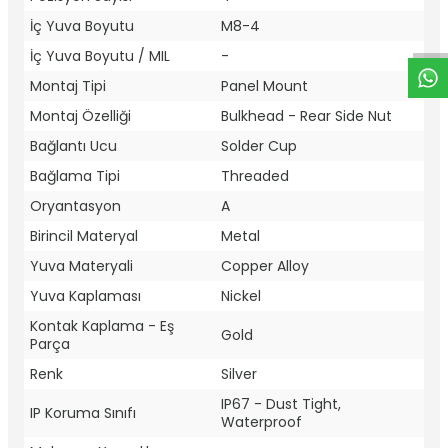
W
h
t
a
p
p
D
e
s
e
H
a
t
t
İç Yuva Boyutu
M8-4
İç Yuva Boyutu / MIL
-
Montaj Tipi
Panel Mount
Montaj Özelliği
Bulkhead - Rear Side Nut
Bağlantı Ucu
Solder Cup
Bağlama Tipi
Threaded
Oryantasyon
A
Birincil Materyal
Metal
Yuva Materyali
Copper Alloy
Yuva Kaplaması
Nickel
Kontak Kaplama - Eş
Gold
Parça
Renk
Silver
IP67 - Dust Tight,
IP Koruma Sınıfı
Waterproof