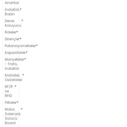
Anahtar
İndüktör,
Bobin
Devre
Koruyucu
Röleler
Dirençler
Potansiyometreler
Kapasitörler
Manyetikler
- Trafo,
İndüktör
Kristaller,
Osilatörler
RF/IF
ve
RFID
Filtreler
Motor,
Solenoid,
Sürücü
Board