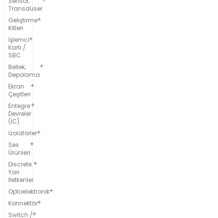
Sensör,
Transdüser
Geliştirme
Kitleri
İşlemci
Kartı /
SBC
Bellek,
Depolama
Ekran
Çeşitleri
Entegre
Devreler
(IC)
İzolatörler
Ses
Ürünleri
Discrete
Yarı
İletkenler
Optoelektronik
Konnektör
Switch /