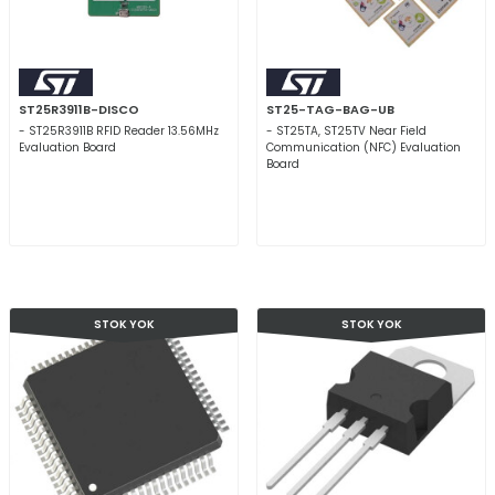
ST25R3911B-DISCO
ST25-TAG-BAG-UB
- ST25R3911B RFID Reader 13.56MHz
- ST25TA, ST25TV Near Field
Evaluation Board
Communication (NFC) Evaluation
Board
STOK YOK
STOK YOK