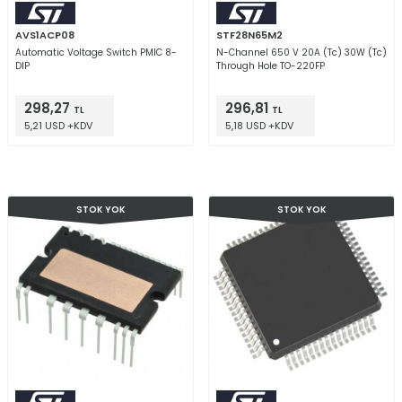
AVS1ACP08
STF28N65M2
Automatic Voltage Switch PMIC 8-
N-Channel 650 V 20A (Tc) 30W (Tc)
DIP
Through Hole TO-220FP
298,27
296,81
TL
TL
5,21 USD +KDV
5,18 USD +KDV
STOK YOK
STOK YOK