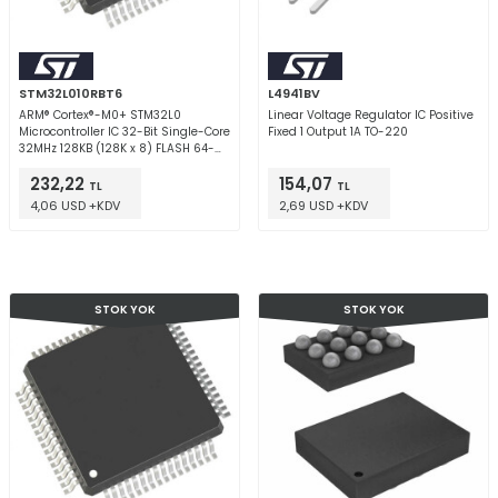
STM32L010RBT6
L4941BV
ARM® Cortex®-M0+ STM32L0
Linear Voltage Regulator IC Positive
Microcontroller IC 32-Bit Single-Core
Fixed 1 Output 1A TO-220
32MHz 128KB (128K x 8) FLASH 64-
LQFP (10x10)
232,22
154,07
TL
TL
4,06 USD +KDV
2,69 USD +KDV
STOK YOK
STOK YOK