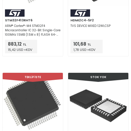
STM32F413RHT6
HDMI2C4-5F2
ARM® Cortex®-M4 STM32F4
TVS DEVICE MIXED 12WLCSP
Microcontroller IC 32-Bit Single-Core
100MHz 1.5MB (1.5M x 8) FLASH 64-
LQFP (10x10)
883,12
101,68
TL
TL
15,42 USD +KDV
1,78 USD +KDV
TEKLİF İSTE
STOK YOK