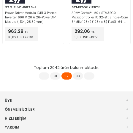
STGIB15CH60TS-L
STM32G071RBT6
Power Driver Module IGBT 3 Phase
ARM® Cortex®-M0+ STM32G0
Inverter 600 V 20 A 26-PowerDIP
Microcontroller IC 32-Bit Single-Core
Module (1.134", 28.80mm)
64MHz 128KB (128K x 8) FLASH 64-
LQFP (10x10)
963,28
292,06
TL
TL
16,82 USD +KDV
5,10 USD +KDV
Toplam
2042
ürün bulunmaktadır.
…
91
92
93
…
ÜYE
ÖNEMLI BILGILER
HIZLI ERIŞIM
YARDIM