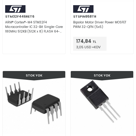
STM32F446RET6
STSPIN958TR
ARM® Cortex®-M4 STM32F4
Bipolar Motor Driver Power MOSFET
Microcontroller IC 32-Bit Single-Core
PWM 32-QFN (5x5)
180MHz 512KB (512K x 8) FLASH 64-
LQFP (10x10)
174,84
TL
3,05 USD +KDV
STOK YOK
STOK YOK