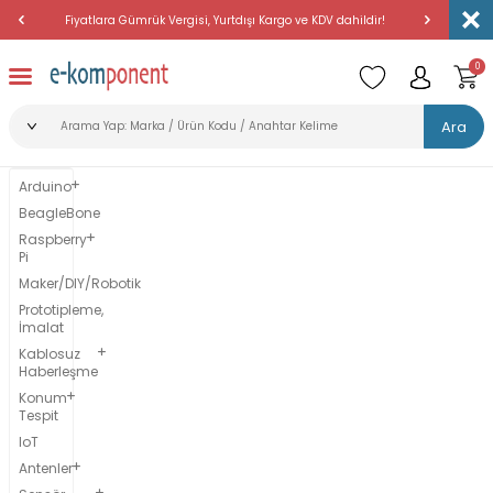
Fiyatlara Gümrük Vergisi, Yurtdışı Kargo ve KDV dahildir!
Amerika'dan 
0
Ara
Arduino
BeagleBone
Raspberry
Pi
Maker/DIY/Robotik
Prototipleme,
İmalat
Kablosuz
Haberleşme
Konum
Tespit
IoT
Antenler