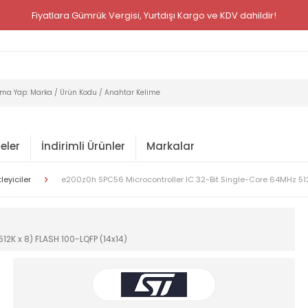
Fiyatlara Gümrük Vergisi, Yurtdışı Kargo ve KDV dahildir!
eler
İndirimli Ürünler
Markalar
eyiciler
e200z0h SPC56 Microcontroller IC 32-Bit Single-Core 64MHz 512
12K x 8) FLASH 100-LQFP (14x14)