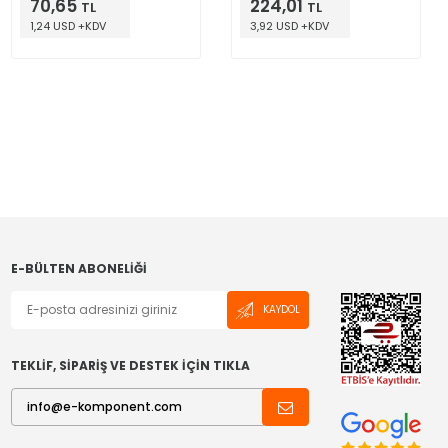
70,65
224,01
TL
TL
1,24 USD +KDV
3,92 USD +KDV
E-BÜLTEN ABONELIĞI
KAYDOL
TEKLİF, SİPARİŞ VE DESTEK İÇİN TIKLA