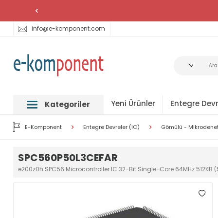
info@e-komponent.com
Yeni Ürünler
Entegre Devr
Kategoriler
E-Komponent
Entegre Devreler (IC)
Gömülü - Mikrodenetl
SPC560P50L3CEFAR
e200z0h SPC56 Microcontroller IC 32-Bit Single-Core 64MHz 512KB (5