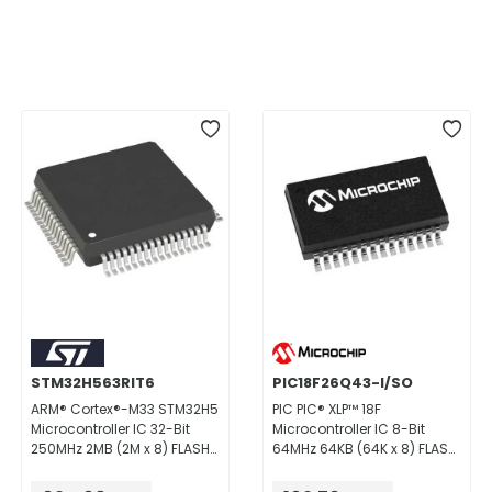
STM32H563RIT6
PIC18F26Q43-I/SO
ARM® Cortex®-M33 STM32H5
PIC PIC® XLP™ 18F
Microcontroller IC 32-Bit
Microcontroller IC 8-Bit
250MHz 2MB (2M x 8) FLASH
64MHz 64KB (64K x 8) FLASH
64-LQFP (10x10)
28-SOIC