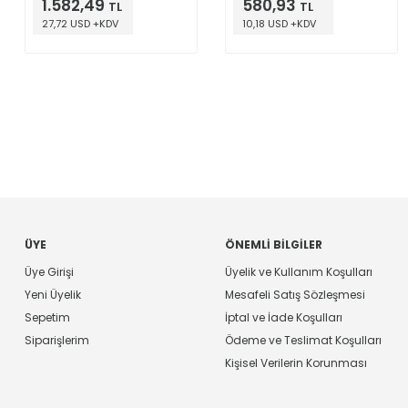
1.582,49
580,93
TL
TL
27,72 USD +KDV
10,18 USD +KDV
ÜYE
ÖNEMLI BILGILER
Üye Girişi
Üyelik ve Kullanım Koşulları
Yeni Üyelik
Mesafeli Satış Sözleşmesi
Sepetim
İptal ve İade Koşulları
Siparişlerim
Ödeme ve Teslimat Koşulları
Kişisel Verilerin Korunması