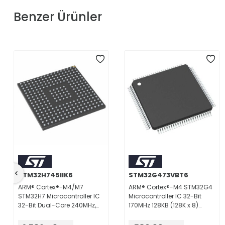
Benzer Ürünler
STM32H745IIK6
STM32G473VBT6
ARM® Cortex®-M4/M7
ARM® Cortex®-M4 STM32G4
STM32H7 Microcontroller IC
Microcontroller IC 32-Bit
32-Bit Dual-Core 240MHz,
170MHz 128KB (128K x 8)
480MHz 2MB (2M x 8) FLASH
FLASH 100-LQFP (14x14)
176+25UFBGA (10x10)