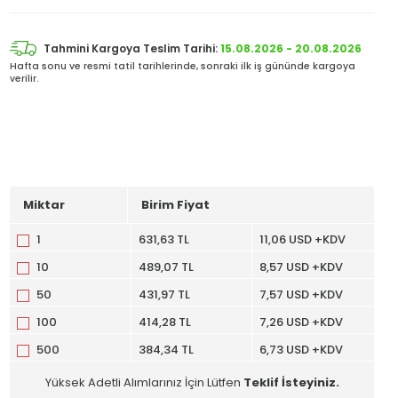
Tahmini Kargoya Teslim Tarihi:
15.08.2026 - 20.08.2026
Hafta sonu ve resmi tatil tarihlerinde, sonraki ilk iş gününde kargoya
verilir.
Miktar
Birim Fiyat
1
631,63 TL
11,06 USD +KDV
10
489,07 TL
8,57 USD +KDV
50
431,97 TL
7,57 USD +KDV
100
414,28 TL
7,26 USD +KDV
500
384,34 TL
6,73 USD +KDV
Yüksek Adetli Alımlarınız İçin Lütfen
Teklif İsteyiniz.