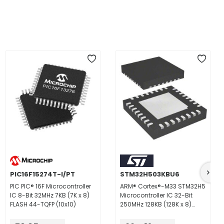
PIC16F15274T-I/PT
STM32H503KBU6
PIC PIC® 16F Microcontroller
ARM® Cortex®-M33 STM32H5
IC 8-Bit 32MHz 7KB (7K x 8)
Microcontroller IC 32-Bit
FLASH 44-TQFP (10x10)
250MHz 128KB (128K x 8)
FLASH 32-UFQFPN (5x5)