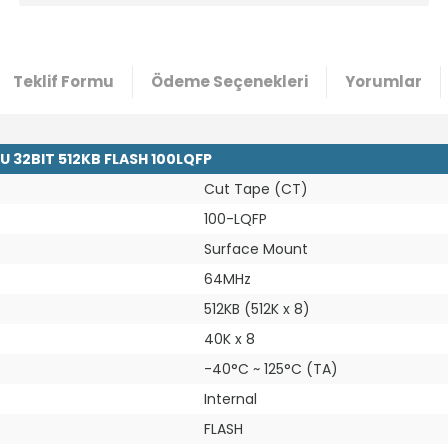
Teklif Formu
Ödeme Seçenekleri
Yorumlar
 32BIT 512KB FLASH 100LQFP
Cut Tape (CT)
100-LQFP
Surface Mount
64MHz
512KB (512K x 8)
40K x 8
-40°C ~ 125°C (TA)
Internal
FLASH