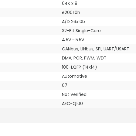
64K x 8
e200z0h
A/D 26x10b
32-Bit Single-Core
4.5V ~ 5.5V
CANbus, LINbus, SPI, UART/USART
DMA, POR, PWM, WDT
100-LQFP (14x14)
Automotive
67
Not Verified
AEC-Q100