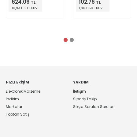
624,09
102,76
TL
TL
10,93 USD +KDV
1,80 USD +KDV
HIZLI ERIŞIM
YARDIM
Elektronik Malzeme
İletişim
İndirim
Sipariş Takip
Markalar
Sıkça Sorulan Sorular
Toptan Satış