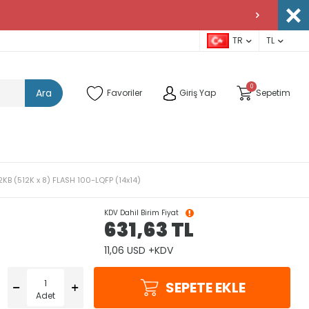
TR
TL
0
Ara
Favoriler
Giriş Yap
Sepetim
KB (512K x 8) FLASH 100-LQFP (14x14)
KDV Dahil Birim Fiyat
631,63
TL
11,06 USD +KDV
SEPETE EKLE
Adet