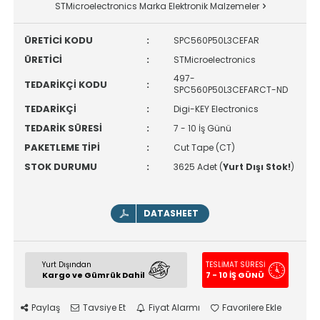
STMicroelectronics Marka Elektronik Malzemeler
ÜRETİCİ KODU
:
SPC560P50L3CEFAR
ÜRETİCİ
:
STMicroelectronics
497-
TEDARİKÇİ KODU
:
SPC560P50L3CEFARCT-ND
TEDARİKÇİ
:
Digi-KEY Electronics
TEDARİK SÜRESİ
:
7 - 10 İş Günü
PAKETLEME TİPİ
:
Cut Tape (CT)
STOK DURUMU
:
3625 Adet (
Yurt Dışı Stok!
)
DATASHEET
Yurt Dışından
TESLİMAT SÜRESİ
Kargo ve Gümrük Dahil
7 - 10 İŞ GÜNÜ
Paylaş
Tavsiye Et
Fiyat Alarmı
Favorilere Ekle