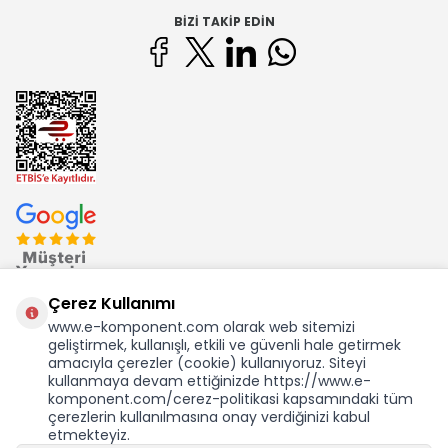
BIZI TAKIP EDIN
Çerez Kullanımı
www.e-komponent.com olarak web sitemizi
geliştirmek, kullanışlı, etkili ve güvenli hale getirmek
Ekom Elk. Elektronik San. ve Tic. A.Ş.'nin Tescilli Bir Markasıdır
amacıyla çerezler (cookie) kullanıyoruz. Siteyi
kullanmaya devam ettiğinizde https://www.e-
komponent.com/cerez-politikasi kapsamındaki tüm
çerezlerin kullanılmasına onay verdiğinizi kabul
etmekteyiz.
KDV Dahil Birim Fiyat