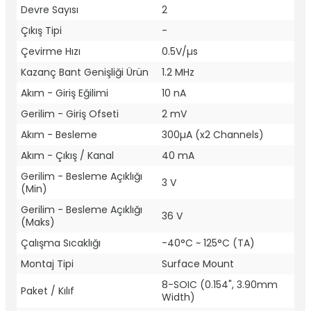
Devre Sayısı
2
Çıkış Tipi
-
Çevirme Hızı
0.5V/µs
Kazanç Bant Genişliği Ürün
1.2 MHz
Akım - Giriş Eğilimi
10 nA
Gerilim - Giriş Ofseti
2 mV
Akım - Besleme
300µA (x2 Channels)
Akım - Çıkış / Kanal
40 mA
Gerilim - Besleme Açıklığı
3 V
(Min)
Gerilim - Besleme Açıklığı
36 V
(Maks)
Çalışma Sıcaklığı
-40°C ~ 125°C (TA)
Montaj Tipi
Surface Mount
8-SOIC (0.154", 3.90mm
Paket / Kılıf
Width)