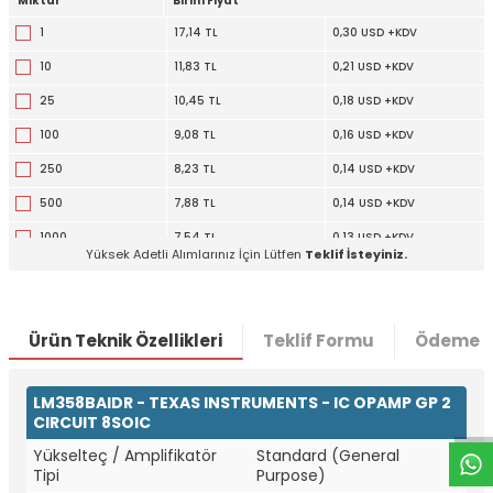
Miktar
Birim Fiyat
1
17,14 TL
0,30 USD +KDV
10
11,83 TL
0,21 USD +KDV
25
10,45 TL
0,18 USD +KDV
100
9,08 TL
0,16 USD +KDV
250
8,23 TL
0,14 USD +KDV
500
7,88 TL
0,14 USD +KDV
1000
7,54 TL
0,13 USD +KDV
Yüksek Adetli Alımlarınız İçin Lütfen
Teklif İsteyiniz.
Ürün Teknik Özellikleri
Teklif Formu
Ödeme S
W
h
t
a
p
p
D
e
s
e
H
a
t
t
LM358BAIDR - TEXAS INSTRUMENTS - IC OPAMP GP 2
CIRCUIT 8SOIC
Yükselteç / Amplifikatör
Standard (General
Tipi
Purpose)