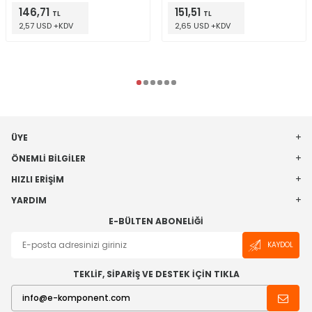
146,71
151,51
TL
TL
2,57 USD +KDV
2,65 USD +KDV
ÜYE
ÖNEMLI BILGILER
HIZLI ERIŞIM
YARDIM
E-BÜLTEN ABONELIĞI
KAYDOL
TEKLİF, SİPARİŞ VE DESTEK İÇİN TIKLA