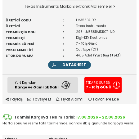
Texas Instruments Marka Elektronik Malzemeler
ÜRETİCİ KODU
:
LM358BAIDR
ÜRETİCİ
:
Texas Instruments
TEDARİKÇİ KODU
:
296-LM358BAIDRCT-ND
TEDARİKÇİ
:
Digi-KEY Electronics
TEDARİK SÜRESİ
:
7 - 10 İş Günü
PAKETLEME TİPİ
:
Cut Tape (CT)
STOK DURUMU
:
4435 Adet (
Yurt Dışı Stok!
)
DATASHEET
Yurt Dışından
TEDARİK SÜRESİ
Kargo ve Gümrük Dahil
7 - 10 İŞ GÜNÜ
Paylaş
Tavsiye Et
Fiyat Alarmı
Favorilere Ekle
Tahmini Kargoya Teslim Tarihi:
17.08.2026 - 22.08.2026
Hafta sonu ve resmi tatil tarihlerinde, sonraki ilk iş gününde kargoya verilir.