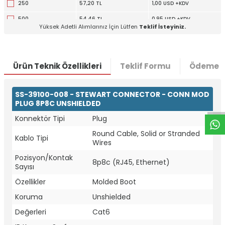
250
57,20 TL
1,00 USD +KDV
500
54,46 TL
0,95 USD +KDV
Yüksek Adetli Alımlarınız İçin Lütfen
Teklif İsteyiniz.
2000
49,39 TL
0,86 USD +KDV
4000
47,04 TL
0,82 USD +KDV
Ürün Teknik Özellikleri
Teklif Formu
Ödeme S
W
h
t
a
p
p
D
e
s
e
H
a
t
t
SS-39100-008 - STEWART CONNECTOR - CONN MOD
PLUG 8P8C UNSHIELDED
Konnektör Tipi
Plug
Round Cable, Solid or Stranded
Kablo Tipi
Wires
Pozisyon/Kontak
8p8c (RJ45, Ethernet)
Sayısı
Özellikler
Molded Boot
Koruma
Unshielded
Değerleri
Cat6