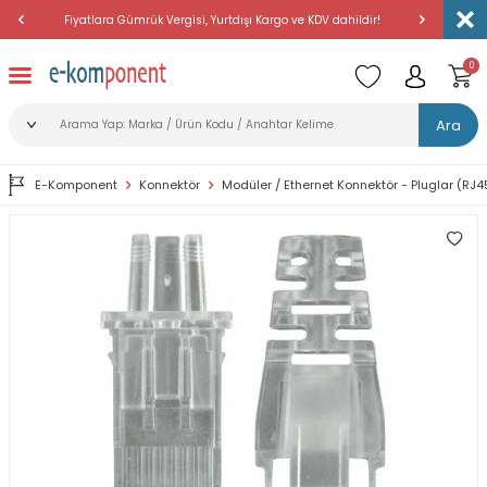
Fiyatlara Gümrük Vergisi, Yurtdışı Kargo ve KDV dahildir!
Amerika'dan 
0
Ara
E-Komponent
Konnektör
Modüler / Ethernet Konnektör - Pluglar (RJ45