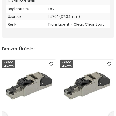
IP Koruma Sınıfı
-
Bağlantı Ucu
IDC
Uzunluk
1.470" (37.34mm)
Renk
Translucent - Clear; Clear Boot
Benzer Ürünler
KARGO
KARGO
BEDAVA
BEDAVA