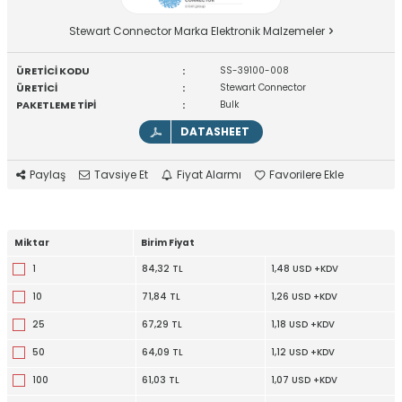
Stewart Connector Marka Elektronik Malzemeler
ÜRETİCİ KODU
:
SS-39100-008
ÜRETİCİ
:
Stewart Connector
PAKETLEME TİPİ
:
Bulk
DATASHEET
Paylaş
Tavsiye Et
Fiyat Alarmı
Favorilere Ekle
Miktar
Birim Fiyat
1
84,32 TL
1,48 USD +KDV
10
71,84 TL
1,26 USD +KDV
25
67,29 TL
1,18 USD +KDV
50
64,09 TL
1,12 USD +KDV
100
61,03 TL
1,07 USD +KDV