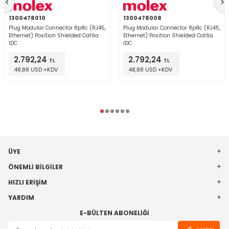
1300478010
1300478008
Plug Modular Connector 8p8c (RJ45,
Plug Modular Connector 8p8c (RJ45,
Ethernet) Position Shielded Cat6a
Ethernet) Position Shielded Cat6a
IDC
IDC
2.792,24
2.792,24
TL
TL
48,88 USD +KDV
48,88 USD +KDV
ÜYE
ÖNEMLI BILGILER
HIZLI ERIŞIM
YARDIM
E-BÜLTEN ABONELIĞI