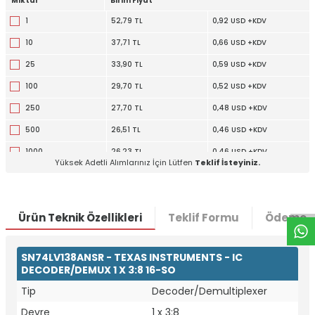
Miktar
Birim Fiyat
1
52,79 TL
0,92 USD +KDV
10
37,71 TL
0,66 USD +KDV
25
33,90 TL
0,59 USD +KDV
100
29,70 TL
0,52 USD +KDV
250
27,70 TL
0,48 USD +KDV
500
26,51 TL
0,46 USD +KDV
1000
26,23 TL
0,46 USD +KDV
W
h
t
a
p
p
D
e
s
e
H
a
t
t
Yüksek Adetli Alımlarınız İçin Lütfen
Teklif İsteyiniz.
Ürün Teknik Özellikleri
Teklif Formu
Ödeme S
SN74LV138ANSR - TEXAS INSTRUMENTS - IC
DECODER/DEMUX 1 X 3:8 16-SO
Tip
Decoder/Demultiplexer
Devre
1 x 3:8