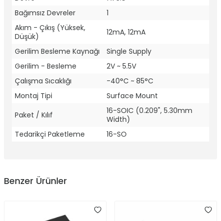
Bağımsız Devreler
1
Akım - Çıkış (Yüksek,
12mA, 12mA
Düşük)
Gerilim Besleme Kaynağı
Single Supply
Gerilim - Besleme
2V ~ 5.5V
Çalışma Sıcaklığı
-40°C ~ 85°C
Montaj Tipi
Surface Mount
16-SOIC (0.209", 5.30mm
Paket / Kılıf
Width)
Tedarikçi Paketleme
16-SO
Benzer Ürünler