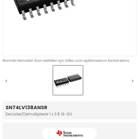
Resimler temsilidir Ürün özellikleri için lütfen ürün açıklamalarını kontrol ediniz
SN74LV138ANSR
Decoder/Demultiplexer 1 x 3:8 16-SO