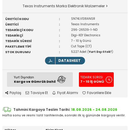
Texas Instruments Marka Elektronik Malzemeler
ÜRETİCİ KODU
:
SN74LV138ANSR
ÜRETİCİ
:
Texas Instruments
TEDARİKÇİ KODU
:
296-26539-1-ND
TEDARİKÇİ
:
Digi-KEY Electronics
TEDARİK SÜRESİ
:
7 - 10 İş Günü
PAKETLEME TİPİ
:
Cut Tape (CT)
STOK DURUMU
:
5227 Adet (
Yurt Dışı Stok!
)
DATASHEET
Yurt Dışından
TEDARİK SÜRESİ
Kargo ve Gümrük Dahil
7 - 10 İŞ GÜNÜ
Paylaş
Tavsiye Et
Fiyat Alarmı
Favorilere Ekle
Tahmini Kargoya Teslim Tarihi:
18.08.2026 - 24.08.2026
Hafta sonu ve resmi tatil tarihlerinde, sonraki ilk iş gününde kargoya verilir.