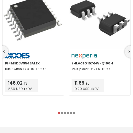
PI4MSD5V9546ALEX
74LVC1G157GW-Q100H
Bus Switch 1 x 4:1 16-TSSOP
Multiplexer 1 x 2:1 6-TSSOP
146,02
11,65
TL
TL
2,56 USD +KDV
0,20 USD +KDV