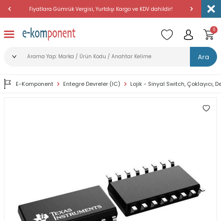
Fiyatlara Gümrük Vergisi, Yurtdışı Kargo ve KDV dahildir!
Amerika'dan 
0
Ara
E-Komponent
Entegre Devreler (IC)
Lojik - Sinyal Switch, Çoklayıcı, 