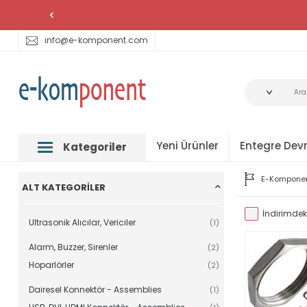
info@e-komponent.com
Yeni Ürünler
Entegre Devr
Kategoriler
E-Kompone
ALT KATEGORILER
İndirimdeki
Ultrasonik Alıcılar, Vericiler
(1)
Alarm, Buzzer, Sirenler
(2)
Hoparlörler
(2)
Dairesel Konnektör - Assemblies
(1)