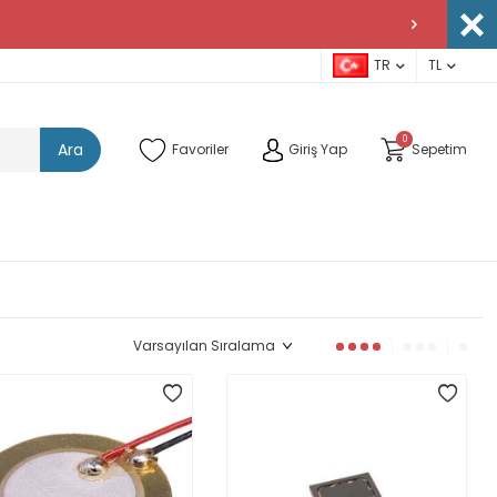
TR
TL
0
Ara
Favoriler
Giriş Yap
Sepetim