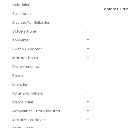
İzolatörler
Toplam
8
ürün
Ses Ürünleri
Discrete Yarı İletkenler
Optoelektronik
Konnektör
Switch / Anahtar
İndüktör, Bobin
Devre Koruyucu
Röleler
Dirençler
Potansiyometreler
Kapasitörler
Manyetikler - Trafo, İndüktör
Kristaller, Osilatörler