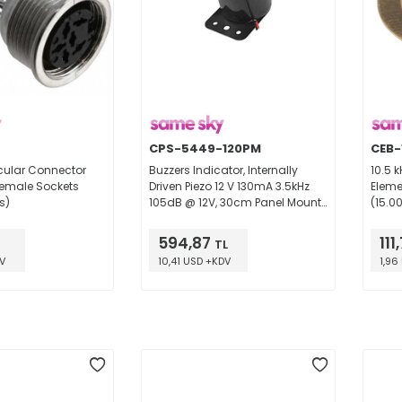
CPS-5449-120PM
CEB-
rcular Connector
Buzzers Indicator, Internally
10.5 
Female Sockets
Driven Piezo 12 V 130mA 3.5kHz
Eleme
s)
105dB @ 12V, 30cm Panel Mount,
(15.
Flange Wire Leads
594,87
111
TL
V
10,41 USD +KDV
1,96