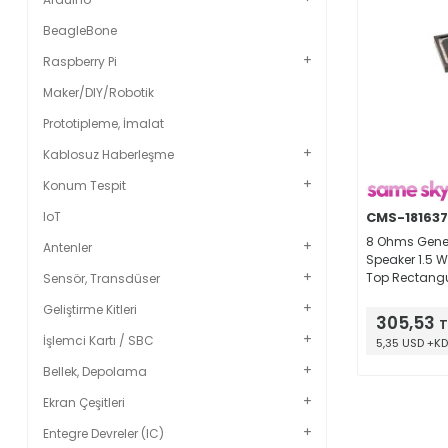
BeagleBone
Raspberry Pi
Maker/DIY/Robotik
Prototipleme, İmalat
Kablosuz Haberleşme
Konum Tespit
CMS-181637
IoT
8 Ohms Gener
Antenler
Speaker 1.5 W
Top Rectang
Sensör, Transdüser
Geliştirme Kitleri
305,53
T
İşlemci Kartı / SBC
5,35 USD +K
Bellek, Depolama
Ekran Çeşitleri
Entegre Devreler (IC)