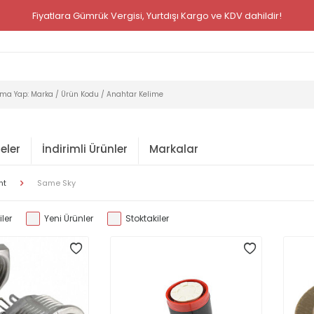
Fiyatlara Gümrük Vergisi, Yurtdışı Kargo ve KDV dahildir!
eler
İndirimli Ürünler
Markalar
nt
Same Sky
ler
Yeni Ürünler
Stoktakiler