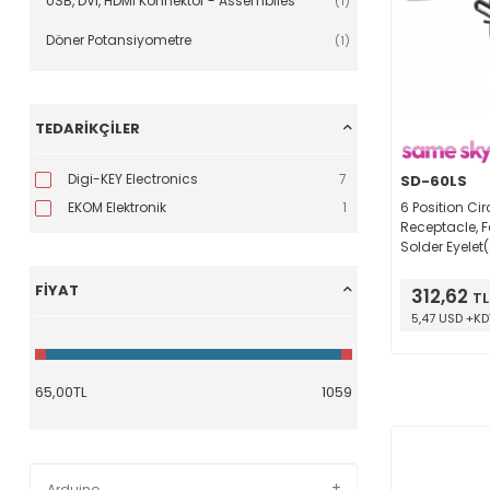
USB, DVI, HDMI Konnektör - Assemblies
(1)
Döner Potansiyometre
(1)
TEDARIKÇILER
Digi-KEY Electronics
7
SD-60LS
6 Position Ci
EKOM Elektronik
1
Receptacle, 
Solder Eyelet(
FIYAT
312,62
TL
5,47 USD +KD
Arduino