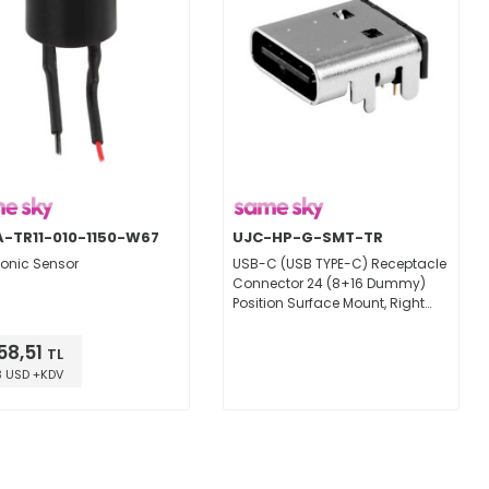
-TR11-010-1150-W67
UJC-HP-G-SMT-TR
sonic Sensor
USB-C (USB TYPE-C) Receptacle
Connector 24 (8+16 Dummy)
Position Surface Mount, Right
Angle; Through Hole
58,51
TL
3 USD +KDV