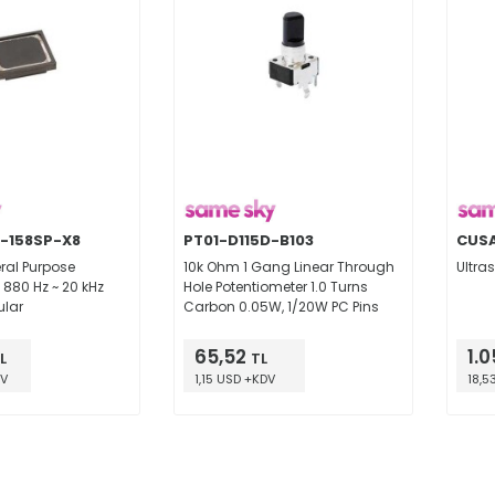
-158SP-X8
PT01-D115D-B103
CUSA
al Purpose
10k Ohm 1 Gang Linear Through
Ultra
 880 Hz ~ 20 kHz
Hole Potentiometer 1.0 Turns
ular
Carbon 0.05W, 1/20W PC Pins
65,52
1.0
L
TL
DV
1,15 USD +KDV
18,5