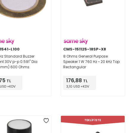
1541-L100
CMS-151125-18SP-X8
kHz Standard Buzzer
8 Ohms General Purpose
nt 30V p-p 0.591" Dia
Speaker 1 W 760 Hz ~ 20 kHz Top
00mm) 600 Ohms
Rectangular
,75
176,88
TL
TL
 USD +KDV
3,10 USD +KDV
TEKLİF İSTE