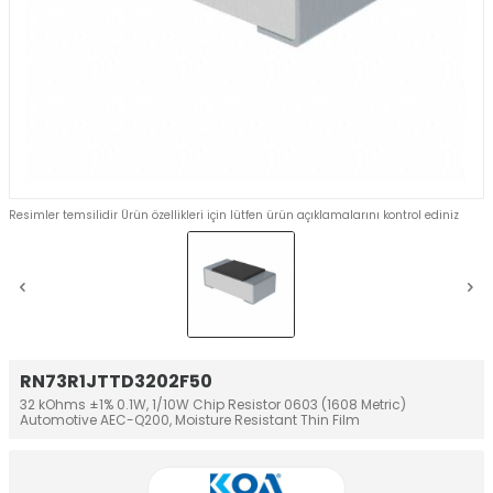
Resimler temsilidir Ürün özellikleri için lütfen ürün açıklamalarını kontrol ediniz
RN73R1JTTD3202F50
32 kOhms ±1% 0.1W, 1/10W Chip Resistor 0603 (1608 Metric)
Automotive AEC-Q200, Moisture Resistant Thin Film