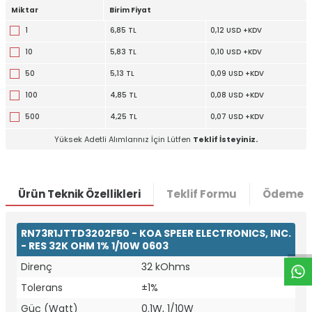
Miktar
Birim Fiyat
1
6,85 TL
0,12 USD +KDV
10
5,83 TL
0,10 USD +KDV
50
5,13 TL
0,09 USD +KDV
100
4,85 TL
0,08 USD +KDV
500
4,25 TL
0,07 USD +KDV
Yüksek Adetli Alımlarınız İçin Lütfen
Teklif İsteyiniz.
Ürün Teknik Özellikleri
Teklif Formu
Ödeme S
W
h
t
a
p
p
D
e
s
e
H
a
t
t
RN73R1JTTD3202F50 - KOA SPEER ELECTRONICS, INC.
- RES 32K OHM 1% 1/10W 0603
Direnç
32 kOhms
Tolerans
±1%
Güç (Watt)
0.1W, 1/10W