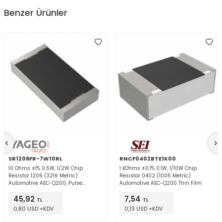
Benzer Ürünler
SR1206FR-7W10RL
RNCF0402BTE1K00
10 Ohms ±1% 0.5W, 1/2W Chip
1 kOhms ±0.1% 0.1W, 1/10W Chip
Resistor 1206 (3216 Metric)
Resistor 0402 (1005 Metric)
Automotive AEC-Q200, Pulse
Automotive AEC-Q200 Thin Film
Withstanding Thick Film
45,92
7,54
TL
TL
0,80 USD +KDV
0,13 USD +KDV