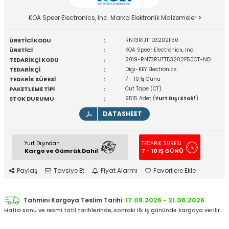
KOA Speer Electronics, Inc. Marka Elektronik Malzemeler
ÜRETİCİ KODU
:
RN73R1JTTD3202F50
ÜRETİCİ
:
KOA Speer Electronics, Inc.
TEDARİKÇİ KODU
:
2019-RN73R1JTTD3202F50CT-ND
TEDARİKÇİ
:
Digi-KEY Electronics
TEDARİK SÜRESİ
:
7 - 10 İş Günü
PAKETLEME TİPİ
:
Cut Tape (CT)
STOK DURUMU
:
9515 Adet (
Yurt Dışı Stok!
)
DATASHEET
Yurt Dışından
TEDARİK SÜRESİ
Kargo ve Gümrük Dahil
7 - 10 İŞ GÜNÜ
Paylaş
Tavsiye Et
Fiyat Alarmı
Favorilere Ekle
Tahmini Kargoya Teslim Tarihi:
17.08.2026 - 21.08.2026
Hafta sonu ve resmi tatil tarihlerinde, sonraki ilk iş gününde kargoya verilir.