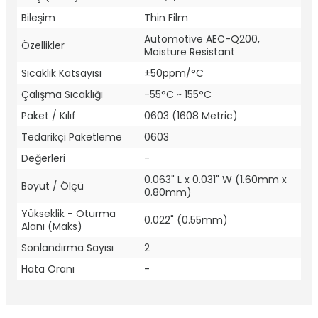
Bileşim
Thin Film
Automotive AEC-Q200,
Özellikler
Moisture Resistant
Sıcaklık Katsayısı
±50ppm/°C
Çalışma Sıcaklığı
-55°C ~ 155°C
Paket / Kılıf
0603 (1608 Metric)
Tedarikçi Paketleme
0603
Değerleri
-
0.063" L x 0.031" W (1.60mm x
Boyut / Ölçü
0.80mm)
Yükseklik - Oturma
0.022" (0.55mm)
Alanı (Maks)
Sonlandırma Sayısı
2
Hata Oranı
-