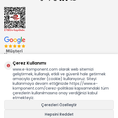
Çerez Kullanımı
www.e-komponent.com olarak web sitemizi
geliştirmek, kullanışlı, etkili ve güvenli hale getirmek
Ekom Elk. Elektronik San. ve Tic. A.Ş.'nin Tescilli Bir Markasıdır
amacıyla çerezler (cookie) kullanıyoruz. Siteyi
kullanmaya devam ettiğinizde https://www.e-
komponent.com/cerez-politikasi kapsamındaki tüm
çerezlerin kullanılmasına onay verdiğinizi kabul
etmekteyiz.
KDV Dahil Birim Fiyat
Çerezleri Özelleştir
6,85
TL
0,12 USD +KDV
Hepsini Reddet