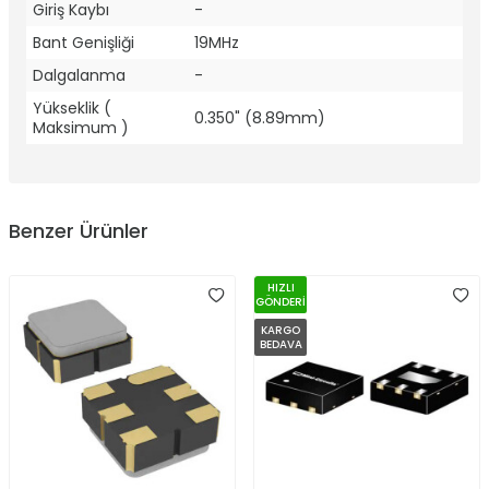
Giriş Kaybı
-
Bant Genişliği
19MHz
Dalgalanma
-
Yükseklik (
0.350" (8.89mm)
Maksimum )
Benzer Ürünler
HIZLI
GÖNDERİ
KARGO
BEDAVA