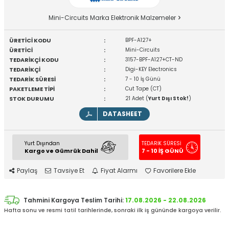
Mini-Circuits Marka Elektronik Malzemeler
ÜRETİCİ KODU
:
BPF-A127+
ÜRETİCİ
:
Mini-Circuits
TEDARİKÇİ KODU
:
3157-BPF-A127+CT-ND
TEDARİKÇİ
:
Digi-KEY Electronics
TEDARİK SÜRESİ
:
7 - 10 İş Günü
PAKETLEME TİPİ
:
Cut Tape (CT)
STOK DURUMU
:
21 Adet (
Yurt Dışı Stok!
)
DATASHEET
Yurt Dışından
TEDARİK SÜRESİ
Kargo ve Gümrük Dahil
7 - 10 İŞ GÜNÜ
Paylaş
Tavsiye Et
Fiyat Alarmı
Favorilere Ekle
Tahmini Kargoya Teslim Tarihi:
17.08.2026 - 22.08.2026
Hafta sonu ve resmi tatil tarihlerinde, sonraki ilk iş gününde kargoya verilir.