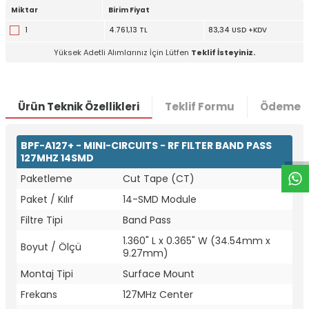
Miktar
Birim Fiyat
1
4.761,13 TL
83,34 USD +KDV
Yüksek Adetli Alımlarınız İçin Lütfen
Teklif İsteyiniz.
Ürün Teknik Özellikleri
Teklif Formu
Ödeme S
W
h
t
a
p
p
D
e
s
e
H
a
t
t
BPF-A127+ - MINI-CIRCUITS - RF FILTER BAND PASS
127MHZ 14SMD
Paketleme
Cut Tape (CT)
Paket / Kılıf
14-SMD Module
Filtre Tipi
Band Pass
1.360" L x 0.365" W (34.54mm x
Boyut / Ölçü
9.27mm)
Montaj Tipi
Surface Mount
Frekans
127MHz Center