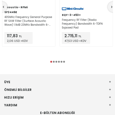
Akoustis- RFMi
SF2446E
EQY-3-453+
435MHz Frequency General Purpose
Frequency RF Filter (Radio
RF SAW Filter (Surface Acoustic
Frequency) Bandwidth 6-TDFN
Wave) 1.9dB 23MHz Bandwidth 6-
Exposed Pad
SMD, No Lead
117,83
2.715,11
TL
TL
2,06 USD +KDV
47,53 USD +KDV
ÜYE
ÖNEMLI BILGILER
HIZLI ERIŞIM
YARDIM
E-BÜLTEN ABONELIĞI