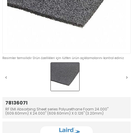
Resimler temsilidir Ürün özellikleri için lütfen ürün açıklamalarını kontrol ediniz
78136071
RF EMI Absorbing Sheet series Polyurethane Foam 24.000"
(609.60mm) X 24.000" (609.60mm) X 0.126" (3.20mm)