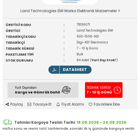
Laird Technologies EMI Marka Elektronik Malzemeler
ÜRETİCİ KODU
:
78136071
ÜRETİCİ
:
Laird Technologies EMI
TEDARİKÇİ KODU
:
903-1506-ND
TEDARİKÇİ
:
Digi-KEY Electronics
TEDARİK SÜRESİ
:
7 - 10 İş Günü
PAKETLEME TİPİ
:
Bulk
STOK DURUMU
:
84 Adet (
Yurt Dışı Stok!
)
DATASHEET
Yurt Dışından
TEDARİK SÜRESİ
Kargo ve Gümrük Dahil
7 - 10 İŞ GÜNÜ
Paylaş
Tavsiye Et
Fiyat Alarmı
Favorilere Ekle
Tahmini Kargoya Teslim Tarihi:
18.08.2026 - 24.08.2026
Hafta sonu ve resmi tatil tarihlerinde, sonraki ilk iş gününde kargoya verilir.