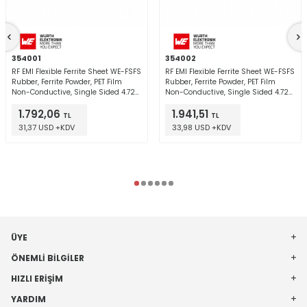
354001
354002
RF EMI Flexible Ferrite Sheet WE-FSFS
RF EMI Flexible Ferrite Sheet WE-FSFS
Rubber, Ferrite Powder, PET Film
Rubber, Ferrite Powder, PET Film
Non-Conductive, Single Sided 4.724"
Non-Conductive, Single Sided 4.724"
(120.00mm) X 4.724" (120.00mm) X
(120.00mm) X 4.724" (120.00mm) X
1.792,06
1.941,51
0.007" (0.18mm)
0.007" (0.18mm)
TL
TL
31,37 USD +KDV
33,98 USD +KDV
ÜYE
ÖNEMLI BILGILER
HIZLI ERIŞIM
YARDIM