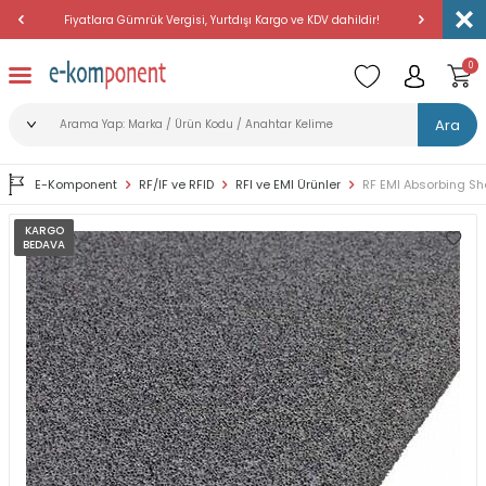
Fiyatlara Gümrük Vergisi, Yurtdışı Kargo ve KDV dahildir!
Amerika'dan 
0
Ara
E-Komponent
RF/IF ve RFID
RFI ve EMI Ürünler
RF EMI Absorbing S
KARGO
BEDAVA