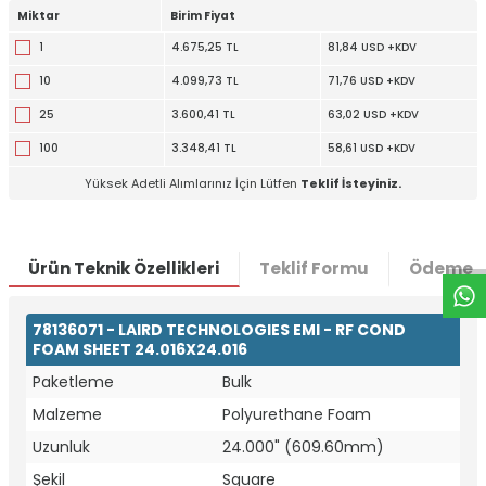
Miktar
Birim Fiyat
1
4.675,25 TL
81,84 USD +KDV
10
4.099,73 TL
71,76 USD +KDV
25
3.600,41 TL
63,02 USD +KDV
100
3.348,41 TL
58,61 USD +KDV
Yüksek Adetli Alımlarınız İçin Lütfen
Teklif İsteyiniz.
W
h
t
a
p
p
D
e
s
e
H
a
t
t
Ürün Teknik Özellikleri
Teklif Formu
Ödeme S
78136071 - LAIRD TECHNOLOGIES EMI - RF COND
FOAM SHEET 24.016X24.016
Paketleme
Bulk
Malzeme
Polyurethane Foam
Uzunluk
24.000" (609.60mm)
Şekil
Square