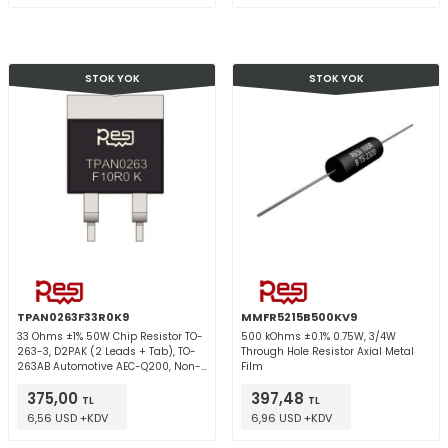
STOK YOK
STOK YOK
TPAN0263F33R0K9
MMFR5215B500KV9
33 Ohms ±1% 50W Chip Resistor TO-
500 kOhms ±0.1% 0.75W, 3/4W
263-3, D2PAK (2 Leads + Tab), TO-
Through Hole Resistor Axial Metal
263AB Automotive AEC-Q200, Non-
Film
Inductive Thick Film
375,00
397,48
TL
TL
6,56 USD +KDV
6,96 USD +KDV