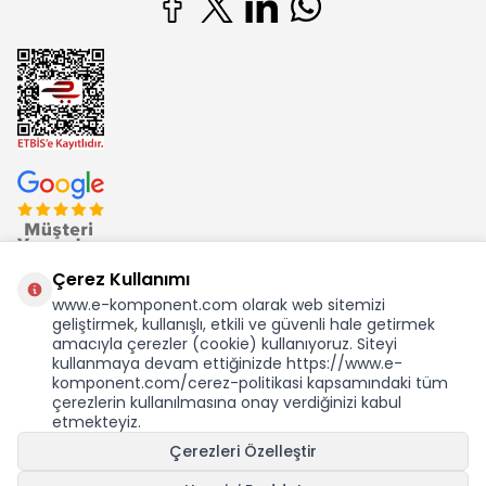
Çerez Kullanımı
www.e-komponent.com olarak web sitemizi
geliştirmek, kullanışlı, etkili ve güvenli hale getirmek
Ekom Elk. Elektronik San. ve Tic. A.Ş.'nin Tescilli Bir Markasıdır
amacıyla çerezler (cookie) kullanıyoruz. Siteyi
kullanmaya devam ettiğinizde https://www.e-
komponent.com/cerez-politikasi kapsamındaki tüm
çerezlerin kullanılmasına onay verdiğinizi kabul
etmekteyiz.
Çerezleri Özelleştir