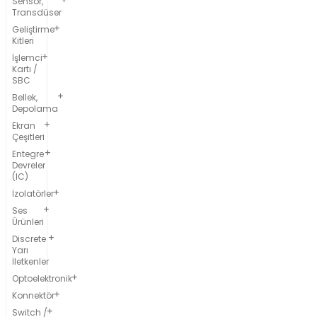
Sensör,
Transdüser
Geliştirme
Kitleri
İşlemci
Kartı /
SBC
Bellek,
Depolama
Ekran
Çeşitleri
Entegre
Devreler
(IC)
İzolatörler
Ses
Ürünleri
Discrete
Yarı
İletkenler
Optoelektronik
Konnektör
Switch /