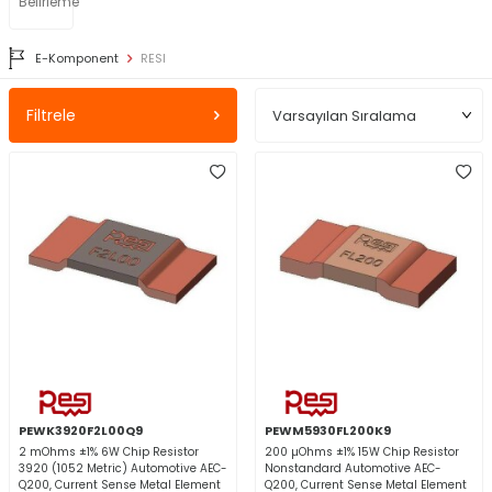
Belirleme
E-Komponent
RESI
Filtrele
PEWK3920F2L00Q9
PEWM5930FL200K9
2 mOhms ±1% 6W Chip Resistor
200 µOhms ±1% 15W Chip Resistor
3920 (1052 Metric) Automotive AEC-
Nonstandard Automotive AEC-
Q200, Current Sense Metal Element
Q200, Current Sense Metal Element