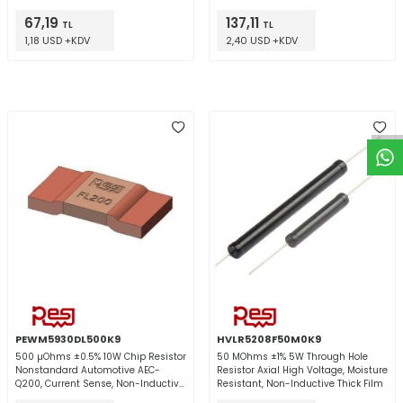
67,19
137,11
TL
TL
1,18 USD +KDV
2,40 USD +KDV
W
h
t
a
p
p
D
e
s
e
H
a
t
t
PEWM5930DL500K9
HVLR5208F50M0K9
500 µOhms ±0.5% 10W Chip Resistor
50 MOhms ±1% 5W Through Hole
Nonstandard Automotive AEC-
Resistor Axial High Voltage, Moisture
Q200, Current Sense, Non-Inductive
Resistant, Non-Inductive Thick Film
Metal Element