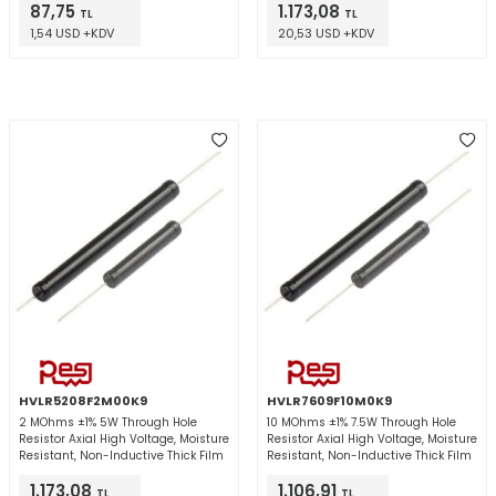
87,75
1.173,08
TL
TL
1,54 USD +KDV
20,53 USD +KDV
HVLR5208F2M00K9
HVLR7609F10M0K9
2 MOhms ±1% 5W Through Hole
10 MOhms ±1% 7.5W Through Hole
Resistor Axial High Voltage, Moisture
Resistor Axial High Voltage, Moisture
Resistant, Non-Inductive Thick Film
Resistant, Non-Inductive Thick Film
1.173,08
1.106,91
TL
TL