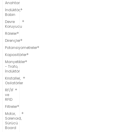
Anahtar
İndüktör,
Bobin
Devre
Koruyucu
Röleler
Dirençler
Potansiyometreler
Kapasitörler
Manyetikler
- Trafo,
İndüktör
Kristaller,
Osilatörler
RF/IF
ve
RFID
Filtreler
Motor,
Solenoid,
Sürücü
Board