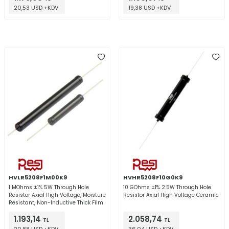
20,53 USD +KDV
19,38 USD +KDV
HVLR5208F1M00K9
HVHR5208F10G0K9
1 MOhms ±1% 5W Through Hole
10 GOhms ±1% 2.5W Through Hole
Resistor Axial High Voltage, Moisture
Resistor Axial High Voltage Ceramic
Resistant, Non-Inductive Thick Film
1.193,14
2.058,74
TL
TL