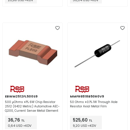
20,88 USD +KDV
36,04 USD +KDV
EBWM2512FL500S9
MMFR6518B50R0V9
500 µOhms ±1% 6W Chip Resistor
50 Ohms ±0.1% 1W Through Hole
2512 (6432 Metric) Automotive AEC-
Resistor Axial Metal Film
Q200, Current Sense Metal Element
36,76
525,60
TL
TL
0,64 USD +KDV
9,20 USD +KDV