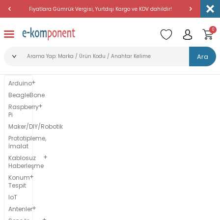
Fiyatlara Gümrük Vergisi, Yurtdışı Kargo ve KDV dahildir!
Amerika'dan 
0
Ara
Arduino
BeagleBone
Raspberry
Pi
Maker/DIY/Robotik
Prototipleme,
İmalat
Kablosuz
Haberleşme
Konum
Tespit
IoT
Antenler