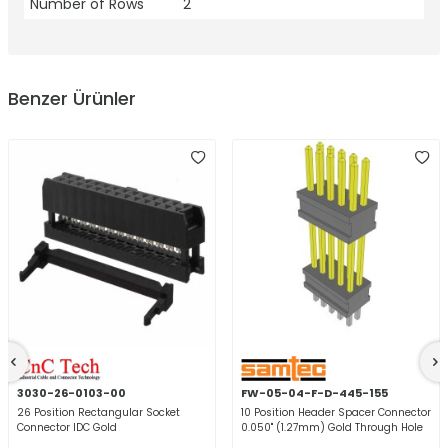
Number of Rows
2
Benzer Ürünler
3030-26-0103-00
FW-05-04-F-D-445-155
26 Position Rectangular Socket
10 Position Header Spacer Connector
Connector IDC Gold
0.050" (1.27mm) Gold Through Hole