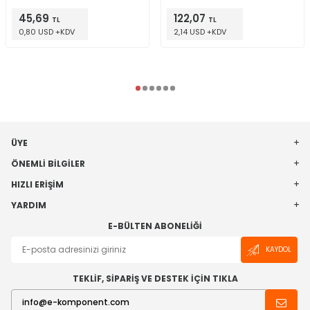
45,69
122,07
TL
TL
0,80 USD +KDV
2,14 USD +KDV
ÜYE
ÖNEMLI BILGILER
HIZLI ERIŞIM
YARDIM
E-BÜLTEN ABONELIĞI
KAYDOL
TEKLİF, SİPARİŞ VE DESTEK İÇİN TIKLA