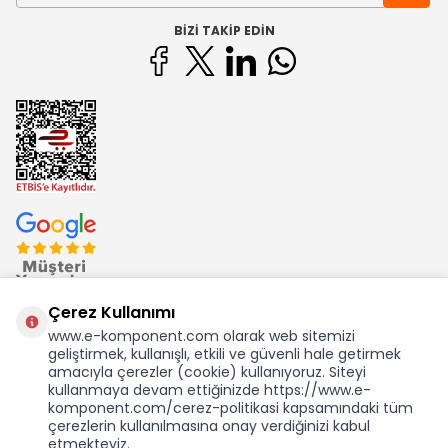
BIZI TAKIP EDIN
Çerez Kullanımı
www.e-komponent.com olarak web sitemizi
geliştirmek, kullanışlı, etkili ve güvenli hale getirmek
Ekom Elk. Elektronik San. ve Tic. A.Ş.'nin Tescilli Bir Markasıdır
amacıyla çerezler (cookie) kullanıyoruz. Siteyi
kullanmaya devam ettiğinizde https://www.e-
komponent.com/cerez-politikasi kapsamındaki tüm
çerezlerin kullanılmasına onay verdiğinizi kabul
etmekteyiz.