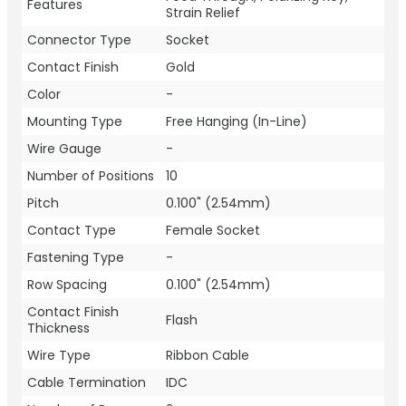
Features
Strain Relief
Connector Type
Socket
Contact Finish
Gold
Color
-
Mounting Type
Free Hanging (In-Line)
Wire Gauge
-
Number of Positions
10
Pitch
0.100" (2.54mm)
Contact Type
Female Socket
Fastening Type
-
Row Spacing
0.100" (2.54mm)
Contact Finish
Flash
Thickness
Wire Type
Ribbon Cable
Cable Termination
IDC