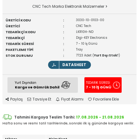
CNC Tech Marka Elektronik Malzemeler
ÜRETİCİ KODU
:
3030-10-0103-00
ÜRETİCİ
:
CNC Tech
TEDARİKÇİ KODU
:
LKR10H-ND
TEDARİKÇİ
:
Digi-KEY Electronics
TEDARİK SÜRESİ
:
7 - 10 İş Günü
PAKETLEME TİPİ
:
Tray
STOK DURUMU
:
7723 Adet (
Yurt Dışı Stok!
)
DATASHEET
Yurt Dışından
TEDARİK SÜRESİ
Kargo ve Gümrük Dahil
7 - 10 İŞ GÜNÜ
Paylaş
Tavsiye Et
Fiyat Alarmı
Favorilere Ekle
Tahmini Kargoya Teslim Tarihi:
17.08.2026 - 21.08.2026
Hafta sonu ve resmi tatil tarihlerinde, sonraki ilk iş gününde kargoya verilir.