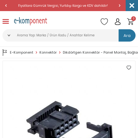
Fiyatlara Gümrük Vergisi, Yurtdışı Kargo ve KDV dahildir!
Amerika'dan 
0
Ara
E-Komponent
Konnektör
Dikdörtgen Konnektör - Panel Montaj, Bağla