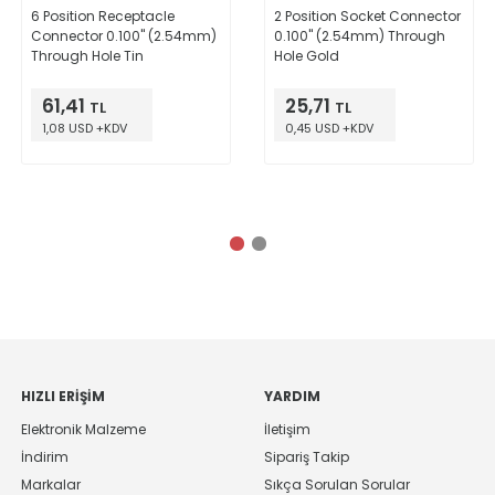
6 Position Receptacle
2 Position Socket Connector
Connector 0.100" (2.54mm)
0.100" (2.54mm) Through
Through Hole Tin
Hole Gold
61,41
25,71
TL
TL
1,08 USD +KDV
0,45 USD +KDV
HIZLI ERIŞIM
YARDIM
Elektronik Malzeme
İletişim
İndirim
Sipariş Takip
Markalar
Sıkça Sorulan Sorular