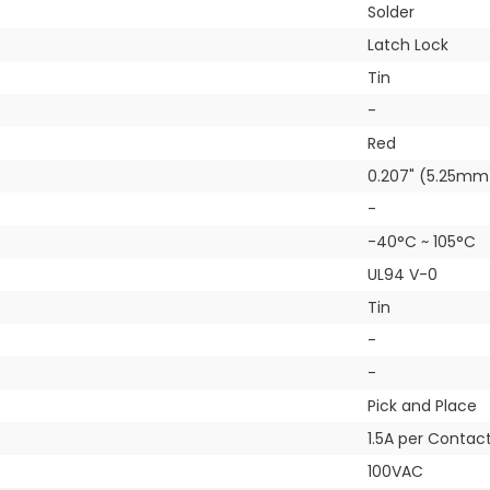
Solder
Latch Lock
Tin
-
Red
0.207" (5.25mm
-
-40°C ~ 105°C
UL94 V-0
Tin
-
-
Pick and Place
1.5A per Contac
100VAC