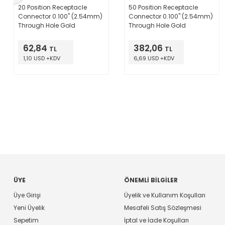
20 Position Receptacle
50 Position Receptacle
Connector 0.100" (2.54mm)
Connector 0.100" (2.54mm)
Through Hole Gold
Through Hole Gold
62,84
382,06
TL
TL
1,10 USD +KDV
6,69 USD +KDV
ÜYE
ÖNEMLI BILGILER
Üye Girişi
Üyelik ve Kullanım Koşulları
Yeni Üyelik
Mesafeli Satış Sözleşmesi
Sepetim
İptal ve İade Koşulları