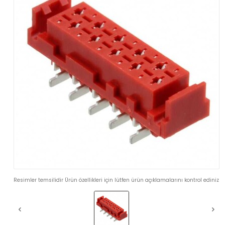
Resimler temsilidir Ürün özellikleri için lütfen ürün açıklamalarını kontrol ediniz