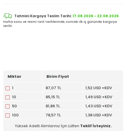
Tahmini Kargoya Teslim Tarihi:
17.08.2026 - 22.08.2026
Hafta sonu ve resmi tatil tarihlerinde, sonraki ilk iş gününde kargoya
verilir.
Miktar
Birim Fiyat
1
87,07 TL
1,52 USD +KDV
10
85,15 TL
1,49 USD +KDV
50
81,86 TL
1,43 USD +KDV
100
78,57 TL
1,38 USD +KDV
Yüksek Adetli Alımlarınız İçin Lütfen
Teklif İsteyiniz.