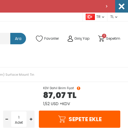
TR
TL
0
Ara
Favoriler
Giriş Yap
Sepetim
mm) Surface Mount Tin
KDV Dahil Birim Fiyat
87,07
TL
1,52 USD +KDV
SEPETE EKLE
Adet