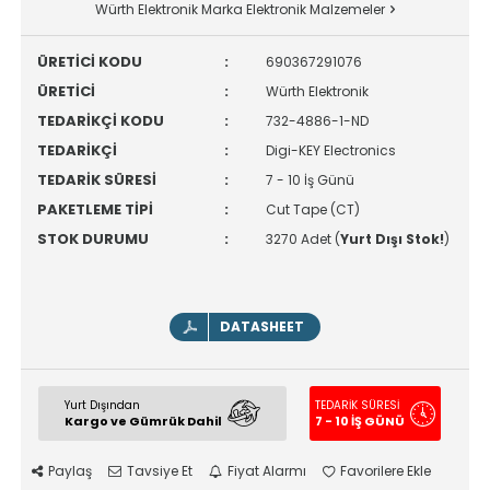
Würth Elektronik Marka Elektronik Malzemeler
ÜRETİCİ KODU
:
690367291076
ÜRETİCİ
:
Würth Elektronik
TEDARİKÇİ KODU
:
732-4886-1-ND
TEDARİKÇİ
:
Digi-KEY Electronics
TEDARİK SÜRESİ
:
7 - 10 İş Günü
PAKETLEME TİPİ
:
Cut Tape (CT)
STOK DURUMU
:
3270 Adet (
Yurt Dışı Stok!
)
DATASHEET
Yurt Dışından
TEDARİK SÜRESİ
Kargo ve Gümrük Dahil
7 - 10 İŞ GÜNÜ
Paylaş
Tavsiye Et
Fiyat Alarmı
Favorilere Ekle