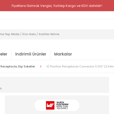
Fiyatlara Gümrük Vergisi, Yurtdışı Kargo ve KDV dahildir!
eler
İndirimli Ürünler
Markalar
Receptacle, Dişi Soketler
10 Position Receptacle Connector 0.100" (2.54
in