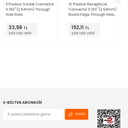
3 Position Socket Connector
10 Position Receptacle
0.100" (2.54mm) Through
Connector 0.100" (2.54mm)
Hole Gold
Board Edge, Through Hole,
Right Angle Tin
33,56
152,11
TL
TL
0,59 USD +KDV
2,66 USD +KDV
E-BÜLTEN ABONELIĞI
KAYDOL