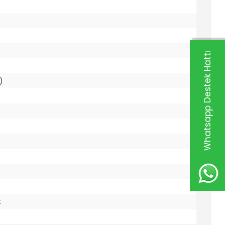
Whatsapp Destek Hattı
)
t