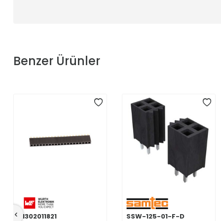
Benzer Ürünler
61302011821
SSW-125-01-F-D