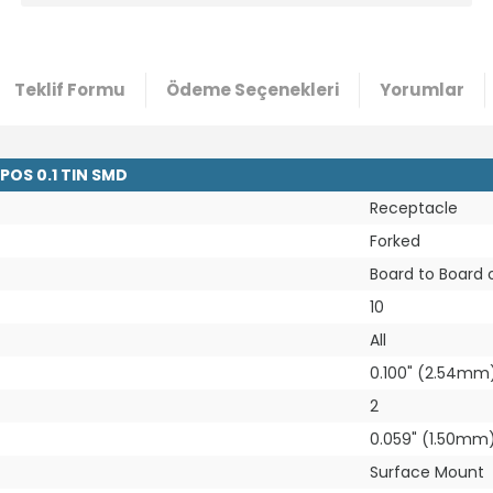
Teklif Formu
Ödeme Seçenekleri
Yorumlar
POS 0.1 TIN SMD
Receptacle
Forked
Board to Board 
10
All
0.100" (2.54mm
2
0.059" (1.50mm
Surface Mount