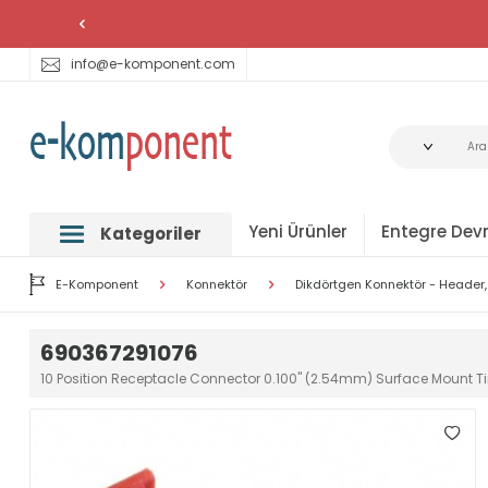
info@e-komponent.com
Yeni Ürünler
Entegre Devr
Kategoriler
E-Komponent
Konnektör
Dikdörtgen Konnektör - Header, 
690367291076
10 Position Receptacle Connector 0.100" (2.54mm) Surface Mount T