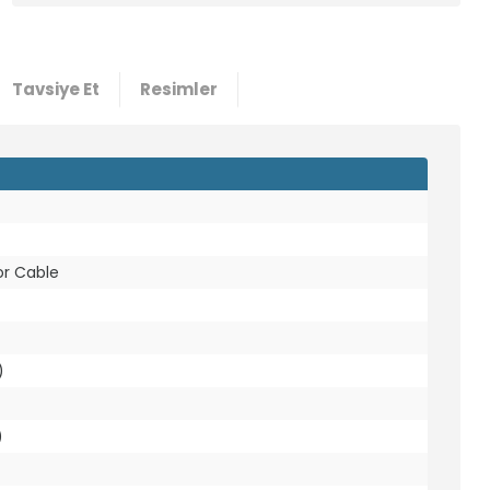
Tavsiye Et
Resimler
or Cable
)
)