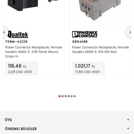
739W-X2/20
0804168
Power Connector Receptacle, Female
Power Connector Receptacle, Female
Sockets NEMA 5-20R Panel Mount,
Sockets NEMA 5-15R DIN Rail
Snap-In
118,46
1.021,17
TL
TL
2,08 USD +KDV
17,89 USD +KDV
ÜYE
ÖNEMLI BILGILER