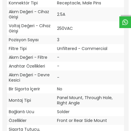
W
h
t
a
p
p
D
e
s
e
H
a
t
t
Konnektör Tipi
Receptacle, Male Pins
Akım Değeri - Cihaz
2.5A
Girişi
Voltaj Değeri - Cihaz
250VAC
Girişi
Pozisyon Sayısı
3
Filtre Tipi
Unfiltered - Commercial
Akım Değeri - Filtre
-
Anahtar Özellikleri
-
Akım Değeri - Devre
-
Kesici
Bir Sigorta İçerir
No
Panel Mount, Through Hole,
Montaj Tipi
Right Angle
Bağlantı Ucu
Solder
Özellikler
Front or Rear Side Mount
Sigorta Tutucu,