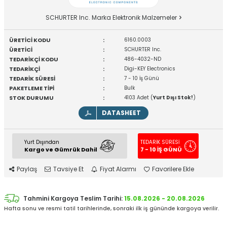
SCHURTER Inc. Marka Elektronik Malzemeler
ÜRETİCİ KODU
:
6160.0003
ÜRETİCİ
:
SCHURTER Inc.
TEDARİKÇİ KODU
:
486-4032-ND
TEDARİKÇİ
:
Digi-KEY Electronics
TEDARİK SÜRESİ
:
7 - 10 İş Günü
PAKETLEME TİPİ
:
Bulk
STOK DURUMU
:
4103 Adet (
Yurt Dışı Stok!
)
DATASHEET
Yurt Dışından
TEDARİK SÜRESİ
Kargo ve Gümrük Dahil
7 - 10 İŞ GÜNÜ
Paylaş
Tavsiye Et
Fiyat Alarmı
Favorilere Ekle
Tahmini Kargoya Teslim Tarihi:
15.08.2026 - 20.08.2026
Hafta sonu ve resmi tatil tarihlerinde, sonraki ilk iş gününde kargoya verilir.