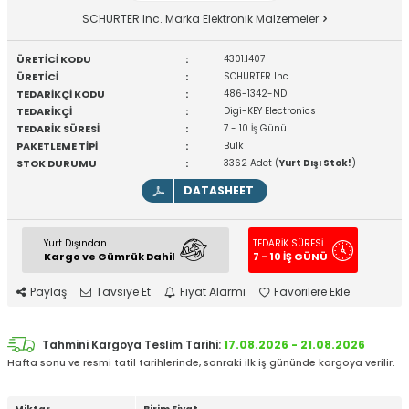
SCHURTER Inc. Marka Elektronik Malzemeler
ÜRETİCİ KODU
:
4301.1407
ÜRETİCİ
:
SCHURTER Inc.
TEDARİKÇİ KODU
:
486-1342-ND
TEDARİKÇİ
:
Digi-KEY Electronics
TEDARİK SÜRESİ
:
7 - 10 İş Günü
PAKETLEME TİPİ
:
Bulk
STOK DURUMU
:
3362 Adet (
Yurt Dışı Stok!
)
DATASHEET
Yurt Dışından
TEDARİK SÜRESİ
Kargo ve Gümrük Dahil
7 - 10 İŞ GÜNÜ
Paylaş
Tavsiye Et
Fiyat Alarmı
Favorilere Ekle
Tahmini Kargoya Teslim Tarihi:
17.08.2026 - 21.08.2026
Hafta sonu ve resmi tatil tarihlerinde, sonraki ilk iş gününde kargoya verilir.