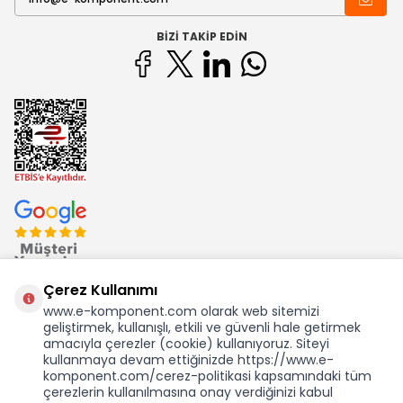
BIZI TAKIP EDIN
Çerez Kullanımı
www.e-komponent.com olarak web sitemizi
geliştirmek, kullanışlı, etkili ve güvenli hale getirmek
Ekom Elk. Elektronik San. ve Tic. A.Ş.'nin Tescilli Bir Markasıdır
amacıyla çerezler (cookie) kullanıyoruz. Siteyi
kullanmaya devam ettiğinizde https://www.e-
komponent.com/cerez-politikasi kapsamındaki tüm
çerezlerin kullanılmasına onay verdiğinizi kabul