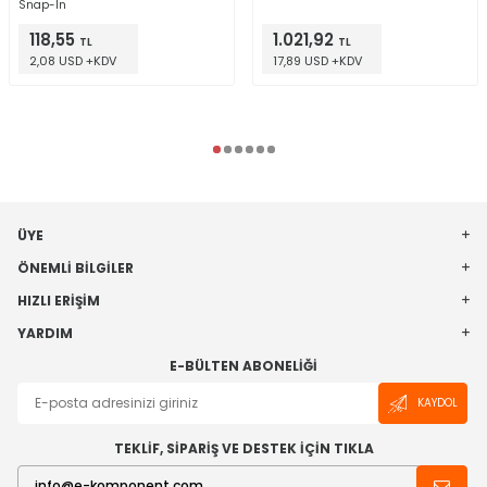
Snap-In
118,55
1.021,92
TL
TL
2,08 USD +KDV
17,89 USD +KDV
ÜYE
ÖNEMLI BILGILER
HIZLI ERIŞIM
YARDIM
E-BÜLTEN ABONELIĞI
KAYDOL
TEKLİF, SİPARİŞ VE DESTEK İÇİN TIKLA