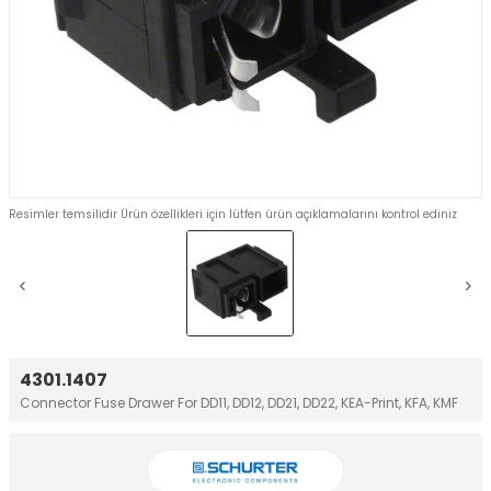
Resimler temsilidir Ürün özellikleri için lütfen ürün açıklamalarını kontrol ediniz
4301.1407
Connector Fuse Drawer For DD11, DD12, DD21, DD22, KEA-Print, KFA, KMF