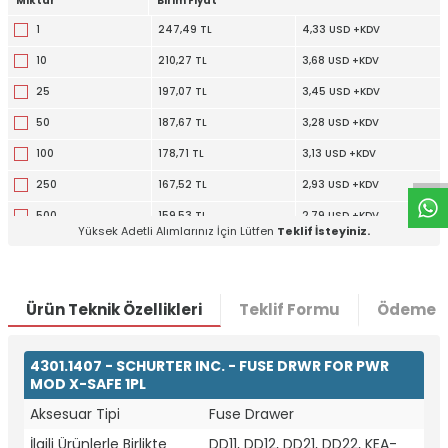
Miktar
Birim Fiyat
1
247,49 TL
4,33 USD +KDV
10
210,27 TL
3,68 USD +KDV
25
197,07 TL
3,45 USD +KDV
W
h
t
a
p
p
D
e
s
e
H
a
t
t
50
187,67 TL
3,28 USD +KDV
100
178,71 TL
3,13 USD +KDV
250
167,52 TL
2,93 USD +KDV
500
159,53 TL
2,79 USD +KDV
Yüksek Adetli Alımlarınız İçin Lütfen
Teklif İsteyiniz.
1000
153,00 TL
2,68 USD +KDV
Ürün Teknik Özellikleri
Teklif Formu
Ödeme S
4301.1407 - SCHURTER INC. - FUSE DRWR FOR PWR
MOD X-SAFE 1PL
Aksesuar Tipi
Fuse Drawer
İlgili Ürünlerle Birlikte
DD11, DD12, DD21, DD22, KEA-