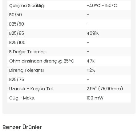
Çalışma Sıcaklığı
-40°C ~ 150°C
B0/50
-
B25/50
-
B25/85
4091K
B25/100
-
B Değer Toleransı
-
Ohm cinsinden direnç @ 25°C
47k
Direnç Toleransı
±2%
B25/75
-
Uzunluk - Kurşun Tel
2.95" (75.00mm)
Güç - Maks.
100 mW
Benzer Ürünler