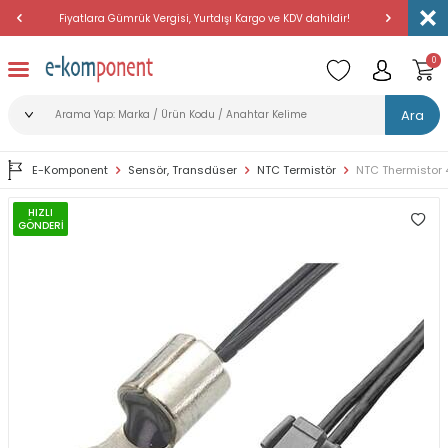
Fiyatlara Gümrük Vergisi, Yurtdışı Kargo ve KDV dahildir!
Amerika'dan 
0
Ara
E-Komponent
Sensör, Transdüser
NTC Termistör
NTC Thermistor 
HIZLI
GÖNDERİ