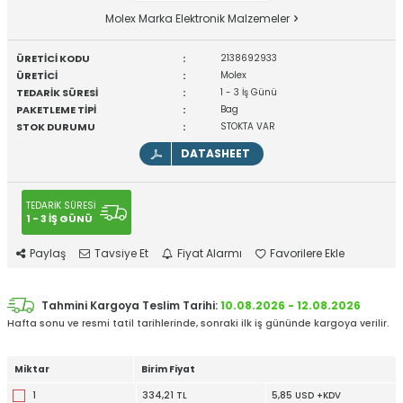
Molex Marka Elektronik Malzemeler
ÜRETİCİ KODU
:
2138692933
ÜRETİCİ
:
Molex
TEDARİK SÜRESİ
:
1 - 3 İş Günü
PAKETLEME TİPİ
:
Bag
STOK DURUMU
:
STOKTA VAR
DATASHEET
TEDARİK SÜRESİ
1 - 3 İŞ GÜNÜ
Paylaş
Tavsiye Et
Fiyat Alarmı
Favorilere Ekle
Tahmini Kargoya Teslim Tarihi:
10.08.2026 - 12.08.2026
Hafta sonu ve resmi tatil tarihlerinde, sonraki ilk iş gününde kargoya verilir.
Miktar
Birim Fiyat
1
334,21 TL
5,85 USD +KDV