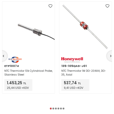
ETP10074
135-105QAG-J01
NTC Thermistor 10k Cylindrical Probe,
NTC Thermistor 1M DO-204AH, DO-
Stainless Steel
35, Axial
1.453,25
537,74
TL
TL
25,44 USD +KDV
9,41 USD +KDV