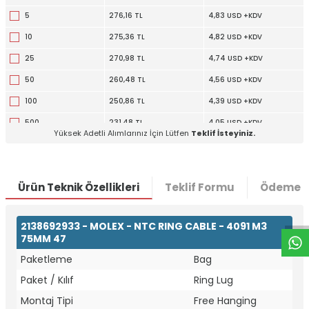
5
276,16 TL
4,83 USD +KDV
10
275,36 TL
4,82 USD +KDV
25
270,98 TL
4,74 USD +KDV
50
260,48 TL
4,56 USD +KDV
100
250,86 TL
4,39 USD +KDV
500
231,48 TL
4,05 USD +KDV
Yüksek Adetli Alımlarınız İçin Lütfen
Teklif İsteyiniz.
1000
207,01 TL
3,62 USD +KDV
W
h
t
a
p
p
D
e
s
e
H
a
t
t
Ürün Teknik Özellikleri
Teklif Formu
Ödeme S
2138692933 - MOLEX - NTC RING CABLE - 4091 M3
75MM 47
Paketleme
Bag
Paket / Kılıf
Ring Lug
Montaj Tipi
Free Hanging