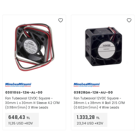
03010SS-12N-AL-00
03828DA-12R-AU-00
Fan Tubeaxial 12VDC Square -
Fan Tubeaxial 12VDC Square -
30mm L x 30mm H Sleeve 4.2 CFM
38mm L x 38mm H Ball 21.5 CFM
(0.118m³/min) 3 Wire Leads
(0.602m³/min) 4 Wire Leads
648,43
1.333,28
TL
TL
11,35 USD +KDV
23,34 USD +KDV