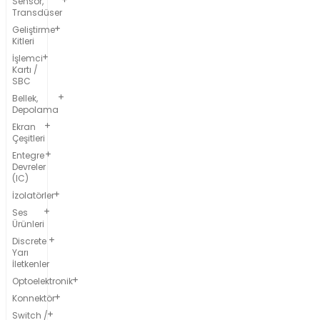
Sensör,
Transdüser
Geliştirme
Kitleri
İşlemci
Kartı /
SBC
Bellek,
Depolama
Ekran
Çeşitleri
Entegre
Devreler
(IC)
İzolatörler
Ses
Ürünleri
Discrete
Yarı
İletkenler
Optoelektronik
Konnektör
Switch /