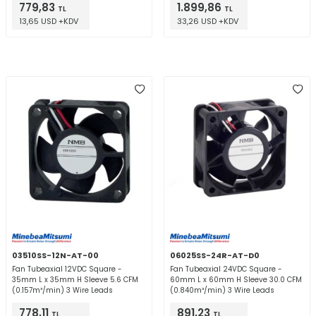
779,83
1.899,86
TL
TL
13,65 USD +KDV
33,26 USD +KDV
03510SS-12N-AT-00
06025SS-24R-AT-D0
Fan Tubeaxial 12VDC Square -
Fan Tubeaxial 24VDC Square -
35mm L x 35mm H Sleeve 5.6 CFM
60mm L x 60mm H Sleeve 30.0 CFM
(0.157m³/min) 3 Wire Leads
(0.840m³/min) 3 Wire Leads
778,11
891,23
TL
TL