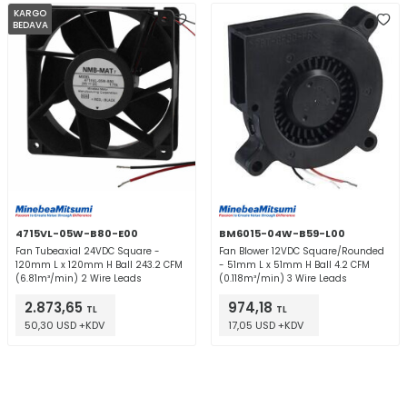
KARGO
BEDAVA
4715VL-05W-B80-E00
BM6015-04W-B59-L00
Fan Tubeaxial 24VDC Square -
Fan Blower 12VDC Square/Rounded
120mm L x 120mm H Ball 243.2 CFM
- 51mm L x 51mm H Ball 4.2 CFM
(6.81m³/min) 2 Wire Leads
(0.118m³/min) 3 Wire Leads
2.873,65
974,18
TL
TL
50,30 USD +KDV
17,05 USD +KDV