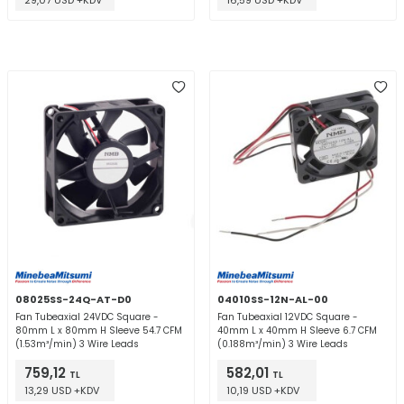
29,07 USD +KDV
16,59 USD +KDV
08025SS-24Q-AT-D0
04010SS-12N-AL-00
Fan Tubeaxial 24VDC Square -
Fan Tubeaxial 12VDC Square -
80mm L x 80mm H Sleeve 54.7 CFM
40mm L x 40mm H Sleeve 6.7 CFM
(1.53m³/min) 3 Wire Leads
(0.188m³/min) 3 Wire Leads
759,12
582,01
TL
TL
13,29 USD +KDV
10,19 USD +KDV