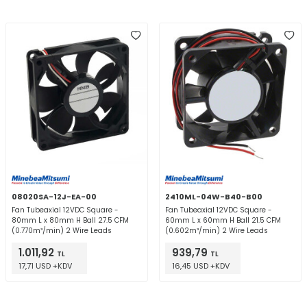
08020SA-12J-EA-00
2410ML-04W-B40-B00
Fan Tubeaxial 12VDC Square -
Fan Tubeaxial 12VDC Square -
80mm L x 80mm H Ball 27.5 CFM
60mm L x 60mm H Ball 21.5 CFM
(0.770m³/min) 2 Wire Leads
(0.602m³/min) 2 Wire Leads
1.011,92
939,79
TL
TL
17,71 USD +KDV
16,45 USD +KDV