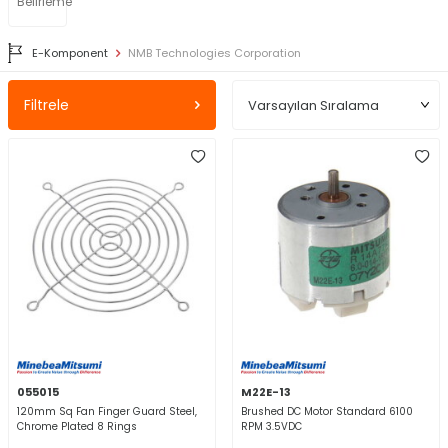
Belirleme
E-Komponent
NMB Technologies Corporation
Filtrele
055015
M22E-13
120mm Sq Fan Finger Guard Steel,
Brushed DC Motor Standard 6100
Chrome Plated 8 Rings
RPM 3.5VDC