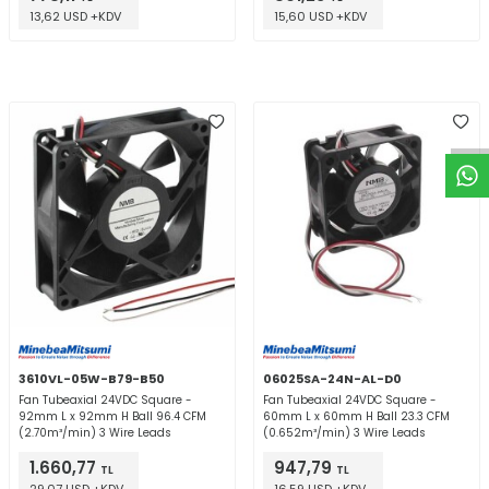
13,62 USD +KDV
15,60 USD +KDV
W
h
t
a
p
p
D
e
s
e
H
a
t
t
3610VL-05W-B79-B50
06025SA-24N-AL-D0
Fan Tubeaxial 24VDC Square -
Fan Tubeaxial 24VDC Square -
92mm L x 92mm H Ball 96.4 CFM
60mm L x 60mm H Ball 23.3 CFM
(2.70m³/min) 3 Wire Leads
(0.652m³/min) 3 Wire Leads
1.660,77
947,79
TL
TL