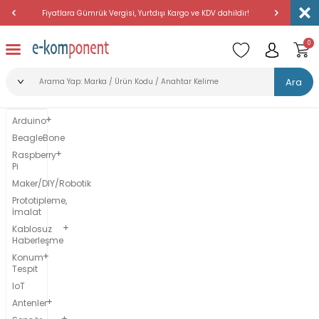
Fiyatlara Gümrük Vergisi, Yurtdışı Kargo ve KDV dahildir!
Amerika'dan 
0
Ara
Arduino
BeagleBone
Raspberry
Pi
Maker/DIY/Robotik
Prototipleme,
İmalat
Kablosuz
Haberleşme
Konum
Tespit
IoT
Antenler