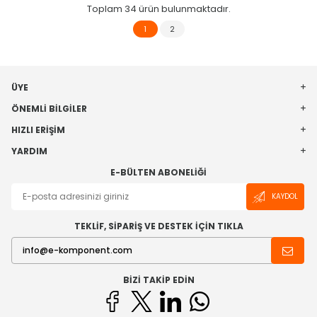
Toplam
34
ürün bulunmaktadır.
1
2
ÜYE
ÖNEMLI BILGILER
HIZLI ERIŞIM
YARDIM
E-BÜLTEN ABONELIĞI
KAYDOL
TEKLİF, SİPARİŞ VE DESTEK İÇİN TIKLA
BIZI TAKIP EDIN