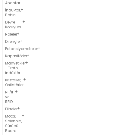
Anahtar
İndüktör,
Bobin
Devre
Koruyucu
Röleler
Dirençler
Potansiyometreler
Kapasitörler
Manyetikler
- Trafo,
İndüktör
Kristaller,
Osilatörler
RF/IF
ve
RFID
Filtreler
Motor,
Solenoid,
Sürücü
Board