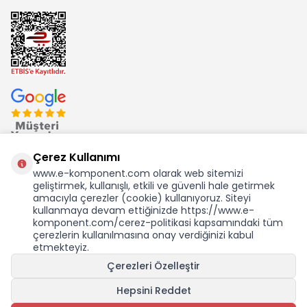
Çerez Kullanımı
www.e-komponent.com olarak web sitemizi
geliştirmek, kullanışlı, etkili ve güvenli hale getirmek
Ekom Elk. Elektronik San. ve Tic. A.Ş.'nin Tescilli Bir Markasıdır
amacıyla çerezler (cookie) kullanıyoruz. Siteyi
kullanmaya devam ettiğinizde https://www.e-
komponent.com/cerez-politikasi kapsamındaki tüm
çerezlerin kullanılmasına onay verdiğinizi kabul
etmekteyiz.
Çerezleri Özelleştir
Hepsini Reddet