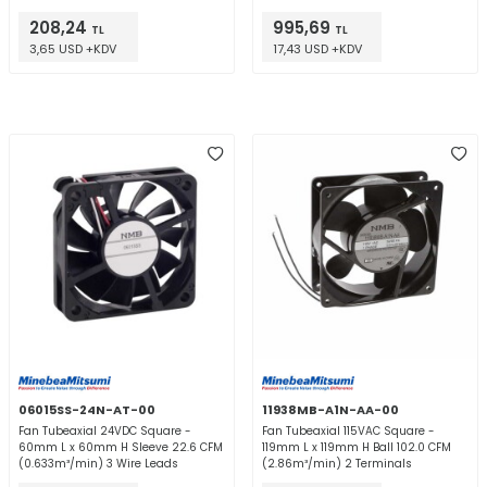
208,24
995,69
TL
TL
3,65 USD +KDV
17,43 USD +KDV
06015SS-24N-AT-00
11938MB-A1N-AA-00
Fan Tubeaxial 24VDC Square -
Fan Tubeaxial 115VAC Square -
60mm L x 60mm H Sleeve 22.6 CFM
119mm L x 119mm H Ball 102.0 CFM
(0.633m³/min) 3 Wire Leads
(2.86m³/min) 2 Terminals