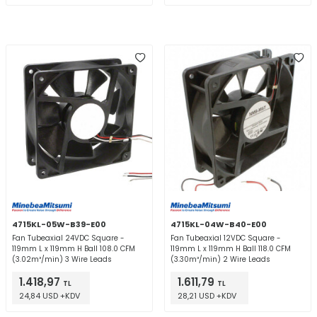
4715KL-05W-B39-E00
4715KL-04W-B40-E00
Fan Tubeaxial 24VDC Square -
Fan Tubeaxial 12VDC Square -
119mm L x 119mm H Ball 108.0 CFM
119mm L x 119mm H Ball 118.0 CFM
(3.02m³/min) 3 Wire Leads
(3.30m³/min) 2 Wire Leads
1.418,97
1.611,79
TL
TL
24,84 USD +KDV
28,21 USD +KDV