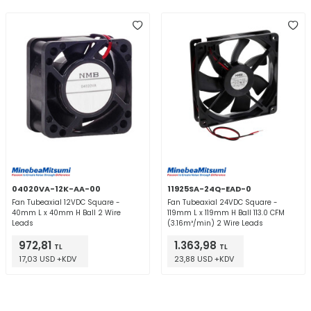
04020VA-12K-AA-00
11925SA-24Q-EAD-0
Fan Tubeaxial 12VDC Square -
Fan Tubeaxial 24VDC Square -
40mm L x 40mm H Ball 2 Wire
119mm L x 119mm H Ball 113.0 CFM
Leads
(3.16m³/min) 2 Wire Leads
972,81
1.363,98
TL
TL
17,03 USD +KDV
23,88 USD +KDV