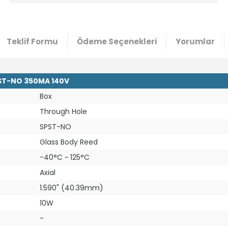
Teklif Formu
Ödeme Seçenekleri
Yorumlar
PST-NO 350MA 140V
Box
Through Hole
SPST-NO
Glass Body Reed
-40°C ~ 125°C
Axial
1.590" (40.39mm)
10W
-