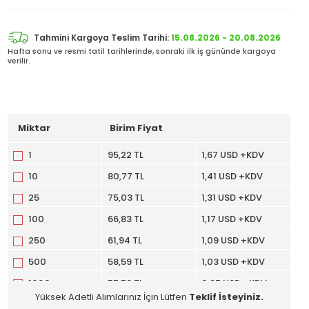
Tahmini Kargoya Teslim Tarihi:
15.08.2026 - 20.08.2026
Hafta sonu ve resmi tatil tarihlerinde, sonraki ilk iş gününde kargoya
verilir.
Miktar
Birim Fiyat
1
95,22 TL
1,67 USD +KDV
10
80,77 TL
1,41 USD +KDV
25
75,03 TL
1,31 USD +KDV
100
66,83 TL
1,17 USD +KDV
250
61,94 TL
1,09 USD +KDV
500
58,59 TL
1,03 USD +KDV
1000
55,53 TL
0,97 USD +KDV
Yüksek Adetli Alımlarınız İçin Lütfen
Teklif İsteyiniz.
3000
51,32 TL
0,90 USD +KDV