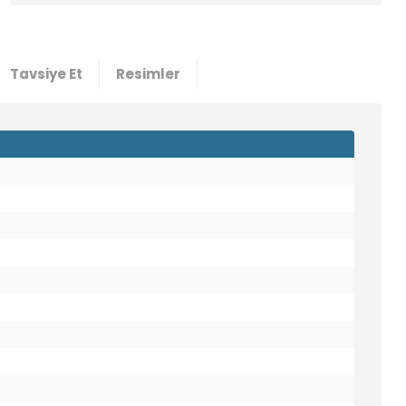
5000
49,60 TL
0,87 USD +KDV
Tavsiye Et
Resimler