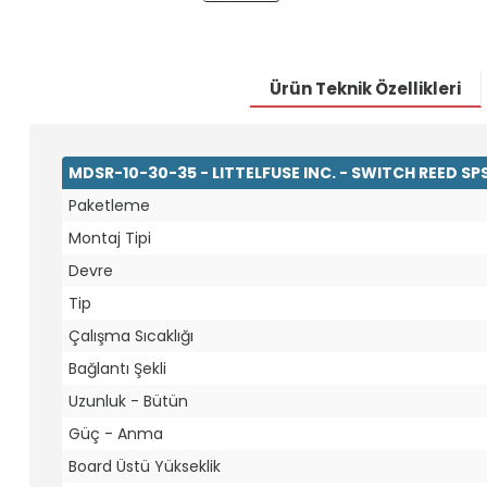
Ürün Teknik Özellikleri
MDSR-10-30-35 - LITTELFUSE INC. - SWITCH REED S
Paketleme
Montaj Tipi
Devre
Tip
Çalışma Sıcaklığı
Bağlantı Şekli
Uzunluk - Bütün
Güç - Anma
Board Üstü Yükseklik