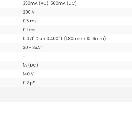
350mA (AC), 500mA (DC)
200 V
0.5 ms
0.1 ms
0.071" Dia x 0.400" L (1.80mm x 10.16mm)
30 ~ 35AT
-
1A (DC)
140 V
0.2 pF