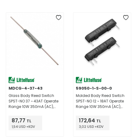
MDCG-4-37-43
59050-1-S-00-0
Glass Body Reed Switch
Molded Body Reed Switch
SPST-NO 37 ~ 43AT Operate
SPST-NO 12 ~ 18AT Operate
Range 10W 350mA (AC),
Range 10W 350mA (AC),
500mA (DC) 140 V Through
500mA (DC) 140 V Through
Hole
Hole
87,77
172,64
TL
TL
1,54 USD +KDV
3,02 USD +KDV