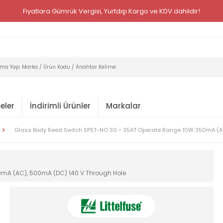
Fiyatlara Gümrük Vergisi, Yurtdışı Kargo ve KDV dahildir!
eler
İndirimli Ürünler
Markalar
Glass Body Reed Switch SPST-NO 30 ~ 35AT Operate Range 10W 350mA (AC
0mA (AC), 500mA (DC) 140 V Through Hole