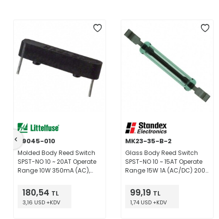
59045-010
MK23-35-B-2
Molded Body Reed Switch
Glass Body Reed Switch
SPST-NO 10 ~ 20AT Operate
SPST-NO 10 ~ 15AT Operate
Range 10W 350mA (AC),
Range 15W 1A (AC/DC) 200
500mA (DC) 140 V Through
V Surface Mount
Hole
180,54
99,19
TL
TL
3,16 USD +KDV
1,74 USD +KDV