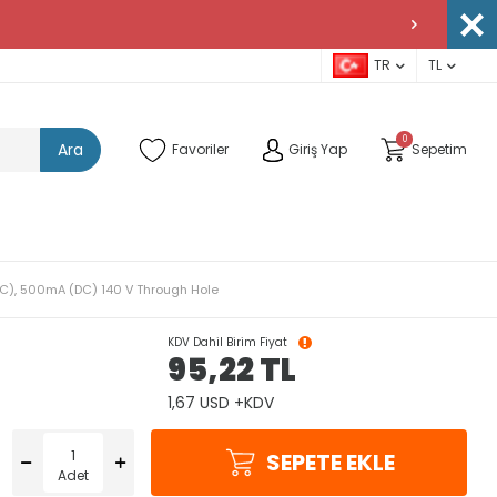
TR
TL
0
Ara
Favoriler
Giriş Yap
Sepetim
), 500mA (DC) 140 V Through Hole
KDV Dahil Birim Fiyat
95,22
TL
1,67 USD +KDV
SEPETE EKLE
Adet