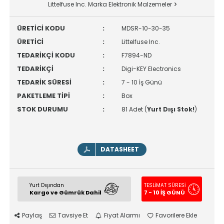
Littelfuse Inc. Marka Elektronik Malzemeler
ÜRETİCİ KODU
:
MDSR-10-30-35
ÜRETİCİ
:
Littelfuse Inc.
TEDARİKÇİ KODU
:
F7894-ND
TEDARİKÇİ
:
Digi-KEY Electronics
TEDARİK SÜRESİ
:
7 - 10 İş Günü
PAKETLEME TİPİ
:
Box
STOK DURUMU
:
81 Adet (
Yurt Dışı Stok!
)
DATASHEET
Yurt Dışından
TESLİMAT SÜRESİ
Kargo ve Gümrük Dahil
7 - 10 İŞ GÜNÜ
Paylaş
Tavsiye Et
Fiyat Alarmı
Favorilere Ekle