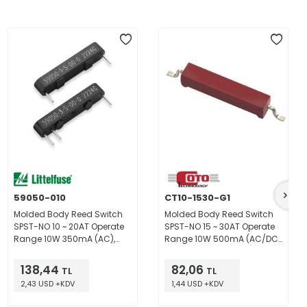
59050-010
CT10-1530-G1
Molded Body Reed Switch
Molded Body Reed Switch
SPST-NO 10 ~ 20AT Operate
SPST-NO 15 ~ 30AT Operate
Range 10W 350mA (AC),
Range 10W 500mA (AC/DC)
500mA (DC) 140 V Through
140 V Surface Mount
Hole
138,44
82,06
TL
TL
2,43 USD +KDV
1,44 USD +KDV