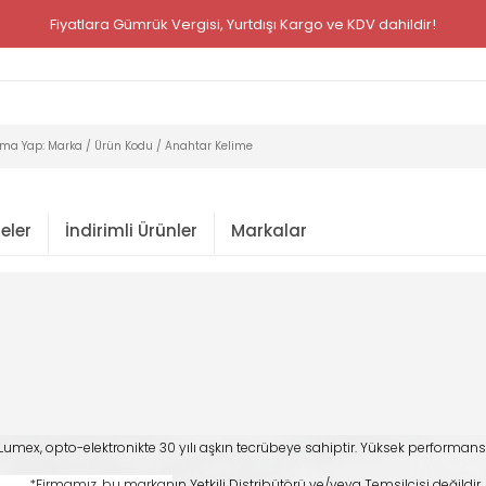
Fiyatlara Gümrük Vergisi, Yurtdışı Kargo ve KDV dahildir!
eler
İndirimli Ürünler
Markalar
Lumex, opto-elektronikte 30 yılı aşkın tecrübeye sahiptir. Yüksek performans
*Firmamız, bu markanın Yetkili Distribütörü ve/veya Temsilcisi değildir. 