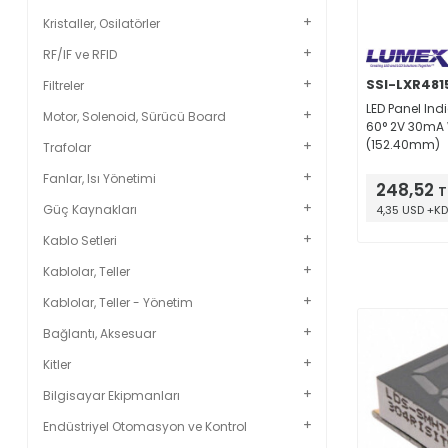
Kristaller, Osilatörler
RF/IF ve RFID
SSI-LXR481
Filtreler
LED Panel Ind
Motor, Solenoid, Sürücü Board
60° 2V 30mA 
(152.40mm)
Trafolar
Fanlar, Isı Yönetimi
248,52
T
Güç Kaynakları
4,35 USD +K
Kablo Setleri
Kablolar, Teller
Kablolar, Teller - Yönetim
Bağlantı, Aksesuar
Kitler
Bilgisayar Ekipmanları
Endüstriyel Otomasyon ve Kontrol