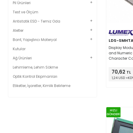
Pil Ürünleri
Test ve Ölçüm
Antistatik ESD - Temiz Oda
Aletler
Bant, Yapıştırıcı Materyal
LDS-SMHTA
Display Modu
Kutular
and Numeric
Ağ Ürünleri
Character 
1.95V 20mA 0.
Lehimleme, Lehim Sökme
0.154" D (10
70,62
TL
3.90mm) 10-
Optik Kontrol Ekipmanları
1,24 USD +KD
Etiketler, İşaretler, Kimlik Belirleme
HIZLI
GÖNDERİ