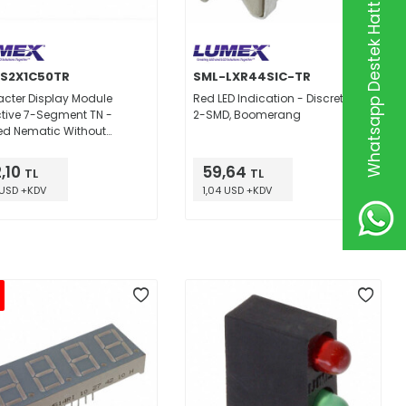
Whatsapp Destek Hattı
S2X1C50TR
SML-LXR44SIC-TR
cter Display Module
Red LED Indication - Discrete 2V
ctive 7-Segment TN -
2-SMD, Boomerang
ed Nematic Without
ight 30.00mm x 26.17mm x
mm
,10
59,64
TL
TL
 USD +KDV
1,04 USD +KDV