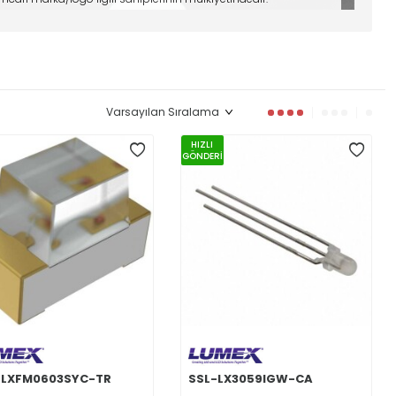
HIZLI
GÖNDERİ
-LXFM0603SYC-TR
SSL-LX3059IGW-CA