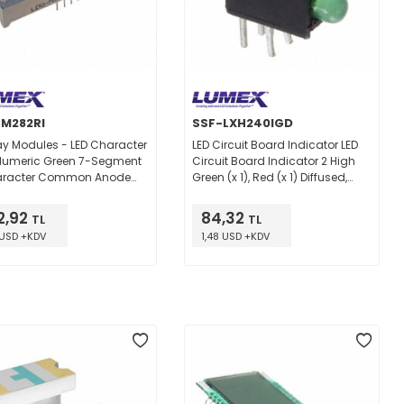
M282RI
SSF-LXH240IGD
ay Modules - LED Character
LED Circuit Board Indicator LED
Numeric Green 7-Segment
Circuit Board Indicator 2 High
aracter Common Anode
Green (x 1), Red (x 1) Diffused,
10mA 0.402" H x 1.268" W x
Tinted 2.2V Green, 2V Red 25mA
" D (10.20mm x 32.20mm x
Green, 30mA Red Round with
2,92
84,32
TL
TL
m) 12-DIP (0.300",
Domed Top 3mm, T-1
 USD +KDV
1,48 USD +KDV
mm)