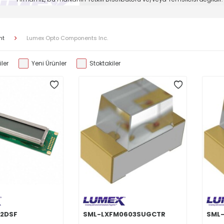
nt
Lumex Opto Components Inc.
ler
Yeni Ürünler
Stoktakiler
2DSF
SML-LXFM0603SUGCTR
SML