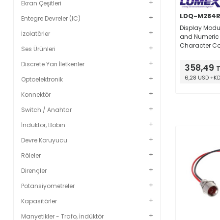
Ekran Çeşitleri
LDQ-M284R
Entegre Devreler (IC)
Display Modu
İzolatörler
and Numeric
Character 
Ses Ürünleri
10mA 0.402" H
D (10.20mm 
Discrete Yarı İletkenler
358,49
T
5.80mm) 12-DI
6,28 USD +K
Optoelektronik
7.62mm)
Konnektör
Switch / Anahtar
İndüktör, Bobin
Devre Koruyucu
Röleler
Dirençler
Potansiyometreler
Kapasitörler
Manyetikler - Trafo, İndüktör