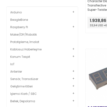
Character Di
Transflective 
Super-Twiste
Arduino
Yellow/Green
x 36.00mm x
BeagleBone
1.938,86
33,94 USD +
Raspberry Pi
Maker/DIY/Robotik
Prototipleme, İmalat
Kablosuz Haberleşme
Konum Tespit
IoT
Antenler
Sensör, Transdüser
Geliştirme Kitleri
İşlemci Kartı / SBC
Bellek, Depolama