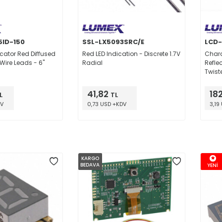
5ID-150
SSL-LX5093SRC/E
LCD-
icator Red Diffused
Red LED Indication - Discrete 1.7V
Chara
Wire Leads - 6"
Radial
Refle
Twist
Backl
2.80
41,82
182
L
TL
DV
0,73 USD +KDV
3,19
KARGO
BEDAVA
YENİ