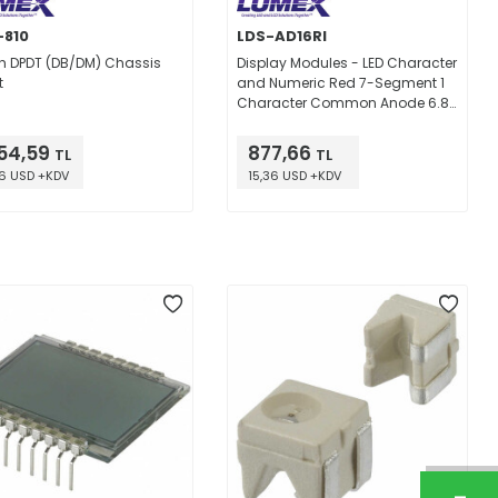
810
LDS-AD16RI
h DPDT (DB/DM) Chassis
Display Modules - LED Character
t
and Numeric Red 7-Segment 1
Character Common Anode 6.8V
10mA 2.756" H x 1.890" W x 0.472"
D (70.00mm x 48.00mm x
854,59
877,66
TL
TL
12.00mm) 10-DIP (2.367",
6 USD +KDV
15,36 USD +KDV
60.10mm)