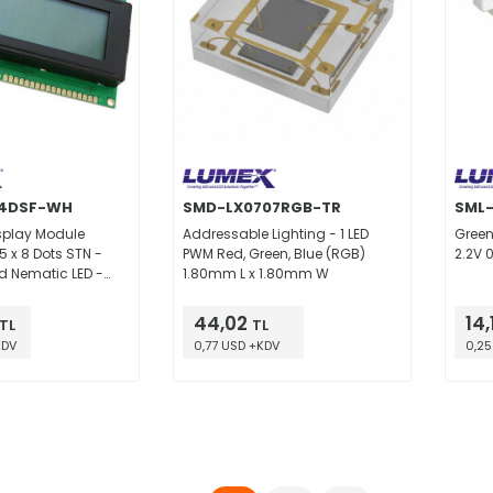
04DSF-WH
SMD-LX0707RGB-TR
SML
splay Module
Addressable Lighting - 1 LED
Green
5 x 8 Dots STN -
PWM Red, Green, Blue (RGB)
2.2V 
d Nematic LED -
1.80mm L x 1.80mm W
el 98.00mm x
1.60mm
44,02
14,
TL
TL
KDV
0,77 USD +KDV
0,25