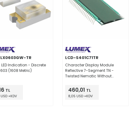
-LX0603GW-TR
LCD-S401C71TR
 LED Indication - Discrete
Character Display Module
0603 (1608 Metric)
Reflective 7-Segment TN -
Twisted Nematic Without
Backlight 69.85mm x 38.10mm x
2.80mm
16
460,01
TL
TL
 USD +KDV
8,05 USD +KDV