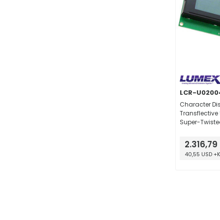
LCR-U020
Character Di
Transflective 
Super-Twiste
White Parall
60.00mm x 1
2.316,79
40,55 USD +