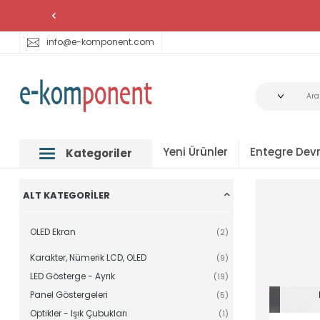
info@e-komponent.com
Yeni Ürünler
Entegre Devr
Kategoriler
ALT KATEGORILER
OLED Ekran
(2)
Karakter, Nümerik LCD, OLED
(9)
LED Gösterge - Ayrık
(19)
Panel Göstergeleri
(5)
Optikler - Işık Çubukları
(1)