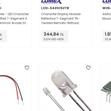
I
LCD-S401C52TR
W26-
les - LED Character
Character Display Module
Switc
 Red 7-Segment 4
Reflective 7-Segment TN -
Moun
Common Anode 2V
Twisted Nematic Without
 x 1.268" W x 0.228"
Backlight 50.80mm x 30.48mm
x 32.20mm x
x 2.80mm
344,84
1.
L
TL
P (0.300",
DV
6,04 USD +KDV
32,4