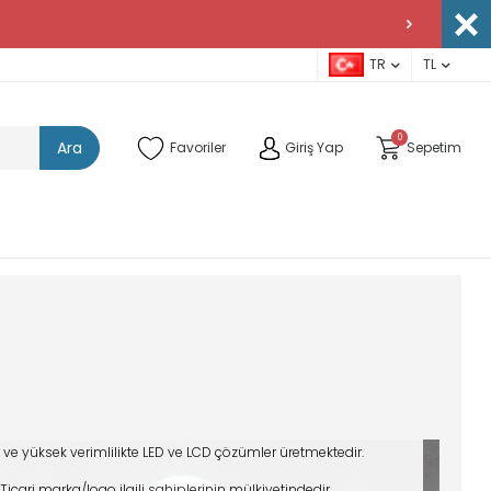
TR
TL
0
Ara
Favoriler
Giriş Yap
Sepetim
 ve yüksek verimlilikte LED ve LCD çözümler üretmektedir.
Ticari marka/logo ilgili sahiplerinin mülkiyetindedir.