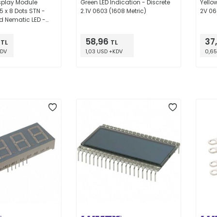
splay Module
Green LED Indication - Discrete
Yello
5 x 8 Dots STN -
2.1V 0603 (1608 Metric)
2V 06
d Nematic LED -
 Parallel 118.00mm
 12.70mm
58,96
37
TL
TL
KDV
1,03 USD +KDV
0,65