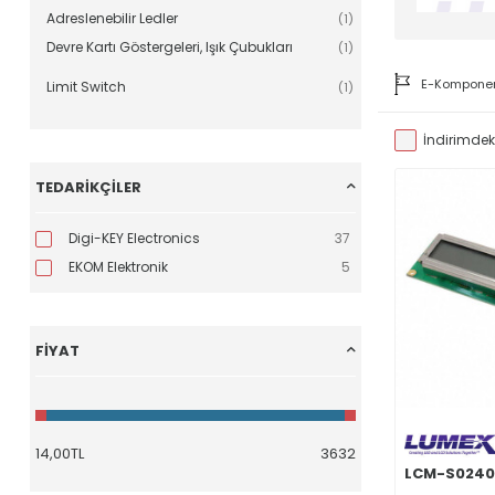
Adreslenebilir Ledler
(1)
Devre Kartı Göstergeleri, Işık Çubukları
(1)
E-Kompone
Limit Switch
(1)
İndirimdeki
TEDARIKÇILER
Digi-KEY Electronics
37
EKOM Elektronik
5
FIYAT
LCM-S0240