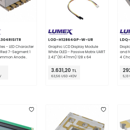
304RISITR
LOD-H12864GP-W-UR
LDQ-
les - LED Character
Graphic LCD Display Module
Displ
 Red 7-Segment 1
White OLED - Passive Matrix UART
and 
Common Anode
2.42" (61.47mm) 128 x 64
4 Ch
394" H x 0.287" W x
2.2V 
.00mm x 7.30mm x
0.228
3.631,20
29
TL
SMD, No Lead
5.80m
V
63,56 USD +KDV
5,13
7.62