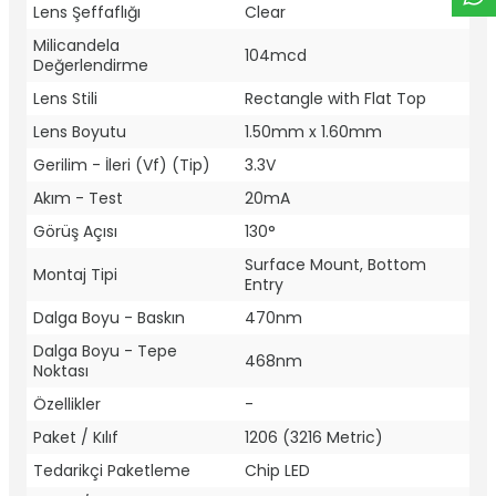
Lens Şeffaflığı
Clear
Milicandela
104mcd
Değerlendirme
Lens Stili
Rectangle with Flat Top
Lens Boyutu
1.50mm x 1.60mm
Gerilim - İleri (Vf) (Tip)
3.3V
Akım - Test
20mA
Görüş Açısı
130°
Surface Mount, Bottom
Montaj Tipi
Entry
Dalga Boyu - Baskın
470nm
Dalga Boyu - Tepe
468nm
Noktası
Özellikler
-
Paket / Kılıf
1206 (3216 Metric)
Tedarikçi Paketleme
Chip LED