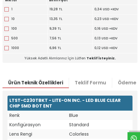
Miktar
Birim Fiyat
1
19,28 TL
0,34 USD +KDV
10
13,35 TL
0,23 USD +KDV
100
9,39 TL
0,16 USD +KDV
500
7,56 TL
0,13 USD +KDV
1000
6,96 TL
0,12 USD +KDV
Yüksek Adetli Alımlarınız İçin Lütfen
Teklif İsteyiniz.
Ürün Teknik Özellikleri
Teklif Formu
Ödeme S
LTST-C230TBKT - LITE-ON INC. - LED BLUE CLEAR
CHIP SMD BOT ENT
W
h
t
a
p
p
D
e
s
e
H
a
t
t
Renk
Blue
Konfigürasyon
Standard
Lens Rengi
Colorless