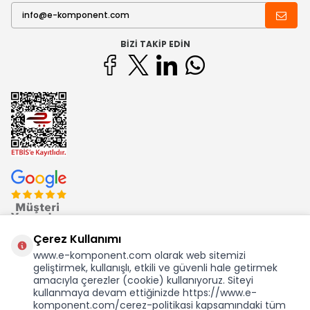
BIZI TAKIP EDIN
Çerez Kullanımı
www.e-komponent.com olarak web sitemizi
geliştirmek, kullanışlı, etkili ve güvenli hale getirmek
Ekom Elk. Elektronik San. ve Tic. A.Ş.'nin Tescilli Bir Markasıdır
amacıyla çerezler (cookie) kullanıyoruz. Siteyi
kullanmaya devam ettiğinizde https://www.e-
komponent.com/cerez-politikasi kapsamındaki tüm