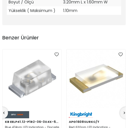
Boyut / Ölçü
3.20mm L x 1.60mm W
Yükseklik ( Maksimum )
1.10mm
Benzer Ürünler
KB EELP41.12-P1R2-36-3X4X-5-R18
APG1608SURKC/T
Blue 474nm LED Indication - Discrete
Red 630nm LED Indication -