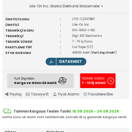
Lite-On Inc. Marka Elektronik Malzemeler
ÜRETİCİ KODU
:
LTST-C230TBKT
ÜRETİCİ
:
Lite-On Inc.
TEDARİKÇİ KODU
:
160-1889-1-ND
TEDARİKÇİ
:
Digi-KEY Electronics
TEDARİK SÜRESİ
:
7 - 10 İş Günü
PAKETLEME TİPİ
:
Cut Tape (CT)
STOK DURUMU
:
445191 Adet (
Yurt Dışı Stok!
)
DATASHEET
Yurt Dışından
TEDARİK SÜRESİ
Kargo ve Gümrük Dahil
7 - 10 İŞ GÜNÜ
Paylaş
Tavsiye Et
Fiyat Alarmı
Favorilere Ekle
Tahmini Kargoya Teslim Tarihi:
18.08.2026 - 24.08.2026
Hafta sonu ve resmi tatil tarihlerinde, sonraki ilk iş gününde kargoya verilir.