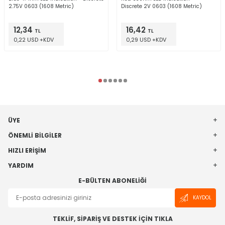
2.75V 0603 (1608 Metric)
Discrete 2V 0603 (1608 Metric)
12,34
16,42
TL
TL
0,22 USD +KDV
0,29 USD +KDV
ÜYE
ÖNEMLI BILGILER
HIZLI ERIŞIM
YARDIM
E-BÜLTEN ABONELIĞI
KAYDOL
TEKLİF, SİPARİŞ VE DESTEK İÇİN TIKLA