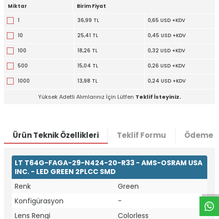
Miktar
Birim Fiyat
1
36,99 TL
0,65 USD +KDV
10
25,41 TL
0,45 USD +KDV
100
18,26 TL
0,32 USD +KDV
500
15,04 TL
0,26 USD +KDV
1000
13,98 TL
0,24 USD +KDV
Yüksek Adetli Alımlarınız İçin Lütfen
Teklif İsteyiniz.
Ürün Teknik Özellikleri
Teklif Formu
Ödeme S
W
h
t
a
p
p
D
e
s
e
H
a
t
t
LT T64G-FAGA-29-N424-20-R33 - AMS-OSRAM USA
INC. - LED GREEN 2PLCC SMD
Renk
Green
Konfigürasyon
-
Lens Rengi
Colorless