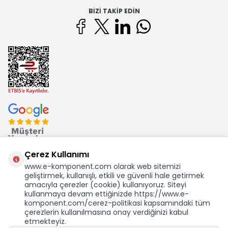
BIZI TAKIP EDIN
Çerez Kullanımı
www.e-komponent.com olarak web sitemizi
geliştirmek, kullanışlı, etkili ve güvenli hale getirmek
Ekom Elk. Elektronik San. ve Tic. A.Ş.'nin Tescilli Bir Markasıdır
amacıyla çerezler (cookie) kullanıyoruz. Siteyi
kullanmaya devam ettiğinizde https://www.e-
komponent.com/cerez-politikasi kapsamındaki tüm
çerezlerin kullanılmasına onay verdiğinizi kabul
etmekteyiz.
KDV Dahil Birim Fiyat