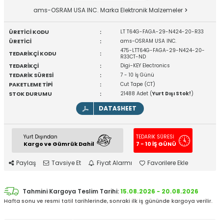
ams-OSRAM USA INC. Marka Elektronik Malzemeler
ÜRETİCİ KODU
:
LT T64G-FAGA-29-N424-20-R33
ÜRETİCİ
:
ams-OSRAM USA INC.
475-LTT64G-FAGA-29-N424-20-
TEDARİKÇİ KODU
:
R33CT-ND
TEDARİKÇİ
:
Digi-KEY Electronics
TEDARİK SÜRESİ
:
7 - 10 İş Günü
PAKETLEME TİPİ
:
Cut Tape (CT)
STOK DURUMU
:
21488 Adet (
Yurt Dışı Stok!
)
DATASHEET
Yurt Dışından
TEDARİK SÜRESİ
Kargo ve Gümrük Dahil
7 - 10 İŞ GÜNÜ
Paylaş
Tavsiye Et
Fiyat Alarmı
Favorilere Ekle
Tahmini Kargoya Teslim Tarihi:
15.08.2026 - 20.08.2026
Hafta sonu ve resmi tatil tarihlerinde, sonraki ilk iş gününde kargoya verilir.