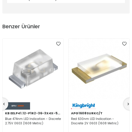
Benzer Ürünler
KB EELP41.12-P1R2-36-3X4X-5-R18
APG1608SURKC/T
Blue 474nm LED Indication - Discrete
Red 630nm LED Indication -
2.75V 0603 (1608 Metric)
Discrete 2V 0603 (1608 Metric)