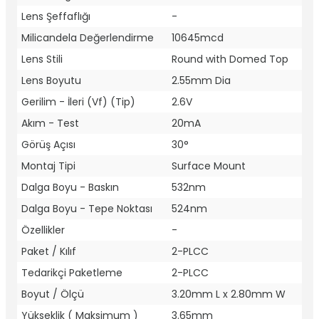
Lens Şeffaflığı
-
Milicandela Değerlendirme
10645mcd
Lens Stili
Round with Domed Top
Lens Boyutu
2.55mm Dia
Gerilim - İleri (Vf) (Tip)
2.6V
Akım - Test
20mA
Görüş Açısı
30°
Montaj Tipi
Surface Mount
Dalga Boyu - Baskın
532nm
Dalga Boyu - Tepe Noktası
524nm
Özellikler
-
Paket / Kılıf
2-PLCC
Tedarikçi Paketleme
2-PLCC
Boyut / Ölçü
3.20mm L x 2.80mm W
Yükseklik ( Maksimum )
3.65mm