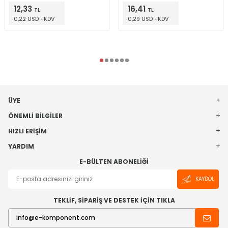
12,33
16,41
TL
TL
0,22 USD +KDV
0,29 USD +KDV
ÜYE
ÖNEMLI BILGILER
HIZLI ERIŞIM
YARDIM
E-BÜLTEN ABONELIĞI
KAYDOL
TEKLİF, SİPARİŞ VE DESTEK İÇİN TIKLA