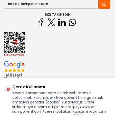
BIZI TAKIP EDIN
Çerez Kullanımı
www.e-komponent.com olarak web sitemizi
geliştirmek, kullanışlı, etkili ve güvenli hale getirmek
Ekom Elk. Elektronik San. ve Tic. A.Ş.'nin Tescilli Bir Markasıdır
amacıyla çerezler (cookie) kullanıyoruz. Siteyi
kullanmaya devam ettiğinizde https://www.e-
komponent.com/cerez-politikasi kapsamındaki tüm