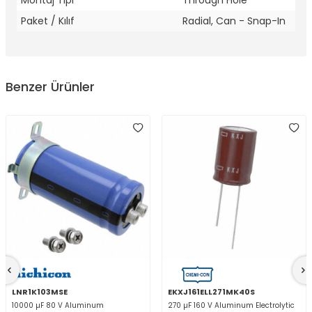
Montaj Tipi
Through Hole
Paket / Kılıf
Radial, Can - Snap-In
Benzer Ürünler
LNR1K103MSE
EKXJ161ELL271MK40S
10000 µF 80 V Aluminum
270 µF 160 V Aluminum Electrolytic