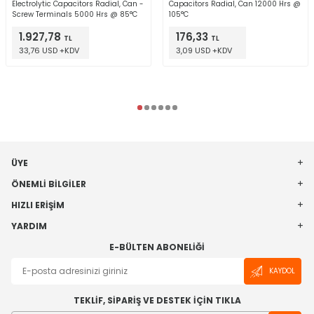
Electrolytic Capacitors Radial, Can -
Capacitors Radial, Can 12000 Hrs @
Screw Terminals 5000 Hrs @ 85°C
105°C
1.927,78
176,33
TL
TL
33,76 USD +KDV
3,09 USD +KDV
ÜYE
ÖNEMLI BILGILER
HIZLI ERIŞIM
YARDIM
E-BÜLTEN ABONELIĞI
KAYDOL
TEKLİF, SİPARİŞ VE DESTEK İÇİN TIKLA