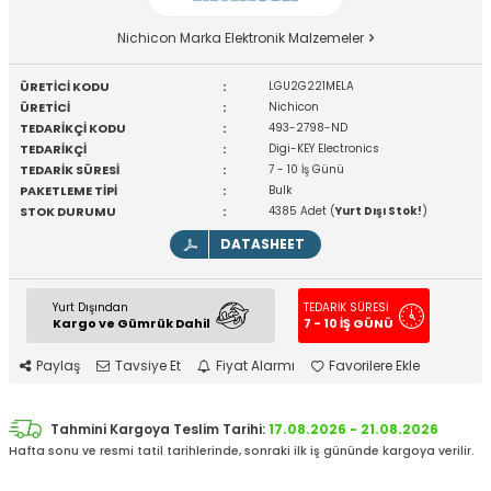
Nichicon Marka Elektronik Malzemeler
ÜRETİCİ KODU
:
LGU2G221MELA
ÜRETİCİ
:
Nichicon
TEDARİKÇİ KODU
:
493-2798-ND
TEDARİKÇİ
:
Digi-KEY Electronics
TEDARİK SÜRESİ
:
7 - 10 İş Günü
PAKETLEME TİPİ
:
Bulk
STOK DURUMU
:
4385 Adet (
Yurt Dışı Stok!
)
DATASHEET
Yurt Dışından
TEDARİK SÜRESİ
Kargo ve Gümrük Dahil
7 - 10 İŞ GÜNÜ
Paylaş
Tavsiye Et
Fiyat Alarmı
Favorilere Ekle
Tahmini Kargoya Teslim Tarihi:
17.08.2026 - 21.08.2026
Hafta sonu ve resmi tatil tarihlerinde, sonraki ilk iş gününde kargoya verilir.