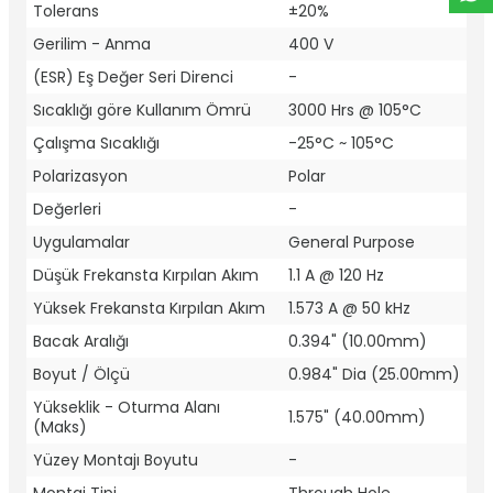
Tolerans
±20%
Gerilim - Anma
400 V
(ESR) Eş Değer Seri Direnci
-
Sıcaklığı göre Kullanım Ömrü
3000 Hrs @ 105°C
Çalışma Sıcaklığı
-25°C ~ 105°C
Polarizasyon
Polar
Değerleri
-
Uygulamalar
General Purpose
Düşük Frekansta Kırpılan Akım
1.1 A @ 120 Hz
Yüksek Frekansta Kırpılan Akım
1.573 A @ 50 kHz
Bacak Aralığı
0.394" (10.00mm)
Boyut / Ölçü
0.984" Dia (25.00mm)
Yükseklik - Oturma Alanı
1.575" (40.00mm)
(Maks)
Yüzey Montajı Boyutu
-