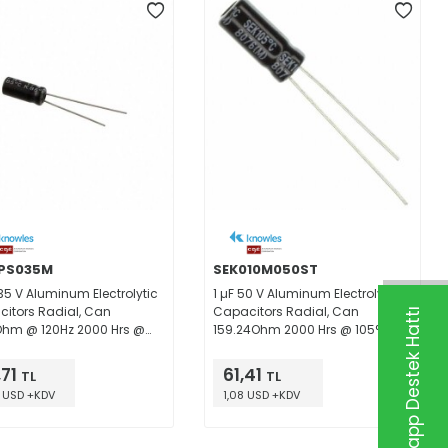
BPS035M
SEK010M050ST
 35 V Aluminum Electrolytic
1 µF 50 V Aluminum Electrolytic
itors Radial, Can
Capacitors Radial, Can
Whatsapp Destek Hattı
Ohm @ 120Hz 2000 Hrs @
159.24Ohm 2000 Hrs @ 105°C
,71
61,41
TL
TL
 USD +KDV
1,08 USD +KDV