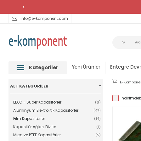
info@e-komponent.com
Yeni Ürünler
Entegre Devr
Kategoriler
E-Kompone
ALT KATEGORILER
İndirimdeki
EDLC - Süper Kapasitörler
(6)
Alüminyum Elektrolitik Kapasitörler
(47)
Film Kapasitörler
(14)
Kapasitör Ağları, Diziler
(1)
Mica ve PTFE Kapasitörler
(5)