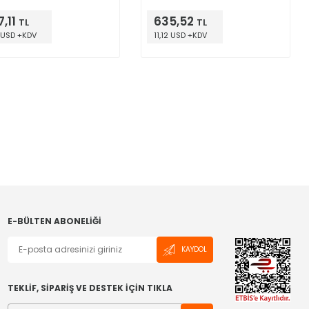
 2000 Hrs @ 85°C
120Hz 3000 Hrs @ 85°C
,11
635,52
TL
TL
 USD +KDV
11,12 USD +KDV
E-BÜLTEN ABONELIĞI
KAYDOL
TEKLİF, SİPARİŞ VE DESTEK İÇİN TIKLA