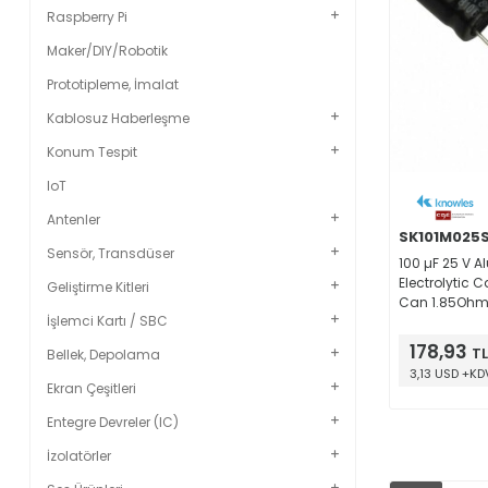
Raspberry Pi
Maker/DIY/Robotik
Prototipleme, İmalat
Kablosuz Haberleşme
Konum Tespit
IoT
Antenler
SK101M025
Sensör, Transdüser
100 µF 25 V 
Electrolytic 
Geliştirme Kitleri
Can 1.85Ohm
İşlemci Kartı / SBC
178,93
TL
Bellek, Depolama
3,13 USD +KD
Ekran Çeşitleri
Entegre Devreler (IC)
İzolatörler