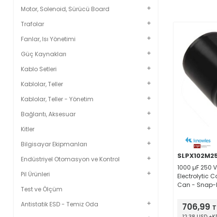
Motor, Solenoid, Sürücü Board
Trafolar
Fanlar, Isı Yönetimi
Güç Kaynakları
Kablo Setleri
Kablolar, Teller
Kablolar, Teller - Yönetim
Bağlantı, Aksesuar
Kitler
Bilgisayar Ekipmanları
SLPX102M2
Endüstriyel Otomasyon ve Kontrol
1000 µF 250 
Pil Ürünleri
Electrolytic 
Can - Snap
Test ve Ölçüm
120Hz 3000 H
Antistatik ESD - Temiz Oda
706,99
T
12,38 USD +K