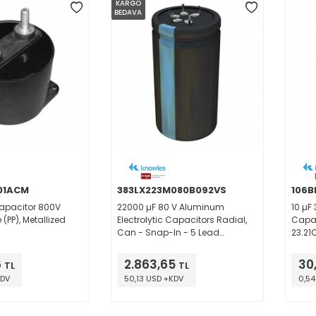
KARGO
BEDAVA
01ACM
383LX223M080B092VS
106
Capacitor 800V
22000 µF 80 V Aluminum
10 µF
(PP), Metallized
Electrolytic Capacitors Radial,
Capac
Can - Snap-In - 5 Lead
23.21
22mOhm @ 120Hz 3000 Hrs @
85°C
105°C
6
2.863,65
30
TL
TL
KDV
50,13 USD +KDV
0,54