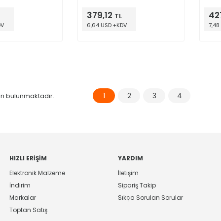
120Hz 3000 Hrs @ 85°C
120Hz
379,12
427
TL
DV
6,64 USD +KDV
7,48
1
2
3
4
n bulunmaktadır.
HIZLI ERIŞIM
YARDIM
Elektronik Malzeme
İletişim
İndirim
Sipariş Takip
Markalar
Sıkça Sorulan Sorular
Toptan Satış