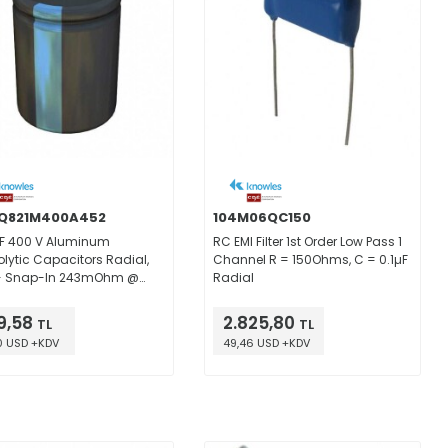
LQ821M400A452
104M06QC150
F 400 V Aluminum
RC EMI Filter 1st Order Low Pass 1
rolytic Capacitors Radial,
Channel R = 150Ohms, C = 0.1µF
- Snap-In 243mOhm @
Radial
 2000 Hrs @ 85°C
9,58
2.825,80
TL
TL
0 USD +KDV
49,46 USD +KDV