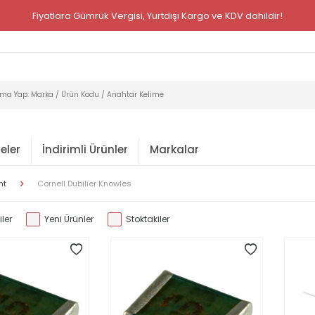
Fiyatlara Gümrük Vergisi, Yurtdışı Kargo ve KDV dahildir!
eler
İndirimli Ürünler
Markalar
nt
Cornell Dubilier Knowles
ler
Yeni Ürünler
Stoktakiler