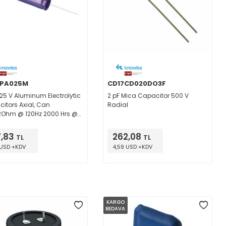
BPA025M
CD17CD020DO3F
 25 V Aluminum Electrolytic
2 pF Mica Capacitor 500 V
itors Axial, Can
Radial
2Ohm @ 120Hz 2000 Hrs @
7,83
262,08
TL
TL
 USD +KDV
4,59 USD +KDV
KARGO
BEDAVA