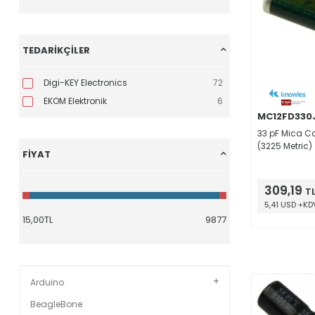
TEDARIKÇILER
Digi-KEY Electronics
72
EKOM Elektronik
6
MC12FD330
33 pF Mica Ca
(3225 Metric)
FIYAT
309,19
T
5,41 USD +KD
Arduino
BeagleBone