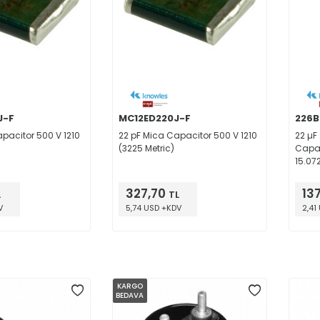
J-F
MC12ED220J-F
226
pacitor 500 V 1210
22 pF Mica Capacitor 500 V 1210
22 µF
(3225 Metric)
Capac
15.07
85°C
327,70
13
L
TL
V
5,74 USD +KDV
2,41
KARGO
BEDAVA