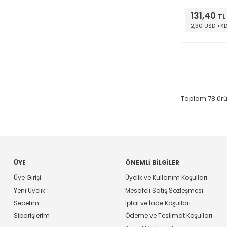
Hrs @ 105°C
131,40
TL
2,30 USD +K
Toplam
78
ürü
ÜYE
ÖNEMLI BILGILER
Üye Girişi
Üyelik ve Kullanım Koşulları
Yeni Üyelik
Mesafeli Satış Sözleşmesi
Sepetim
İptal ve İade Koşulları
Siparişlerim
Ödeme ve Teslimat Koşulları