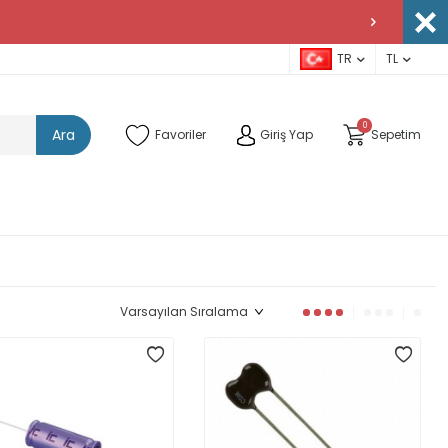
TR
TL
0
Ara
Favoriler
Giriş Yap
Sepetim