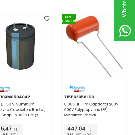
HIZLI
GÖNDERİ
X103M050A042
715P68356LD3
 µF 50 V Aluminum
0.068 µF Film Capacitor 200V
rolytic Capacitors Radial,
600V Polypropylene (PP),
 Snap-In 3000 Hrs @
Metallized Radial
05,47
447,04
TL
TL
5 USD +KDV
7,83 USD +KDV