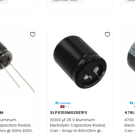
3M
SLPX103M025E1P3
478
Aluminum
10000 µF 25 V Aluminum
4700 
Capacitors Radial,
Electrolytic Capacitors Radial,
Elect
hm @ 120Hz 2000
Can - Snap-In 60mOhm @
Can 