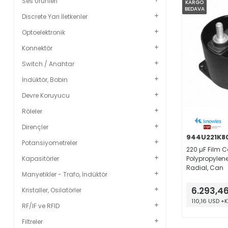
Ses Ürünleri
KARGO
BEDAVA
Discrete Yarı İletkenler
Optoelektronik
Konnektör
Switch / Anahtar
İndüktör, Bobin
Devre Koruyucu
Röleler
Dirençler
944U221K8
Potansiyometreler
220 µF Film 
Polypropylene 
Kapasitörler
Radial, Can
Manyetikler - Trafo, İndüktör
6.293,4
Kristaller, Osilatörler
110,16 USD +
RF/IF ve RFID
Filtreler