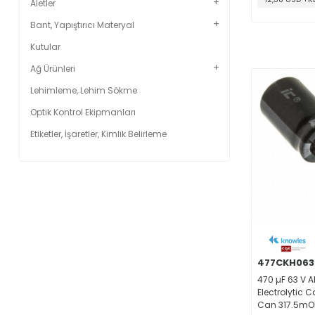
Aletler
Bant, Yapıştırıcı Materyal
Kutular
Ağ Ürünleri
Lehimleme, Lehim Sökme
Optik Kontrol Ekipmanları
Etiketler, İşaretler, Kimlik Belirleme
477CKH06
470 µF 63 V 
Electrolytic 
Can 317.5mO