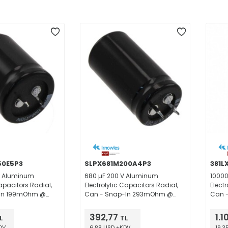
50E5P3
SLPX681M200A4P3
381L
V Aluminum
680 µF 200 V Aluminum
10000
Capacitors Radial,
Electrolytic Capacitors Radial,
Elect
-In 199mOhm @
Can - Snap-In 293mOhm @
Can -
rs @ 85°C
120Hz 3000 Hrs @ 85°C
105°C
392,77
1.1
L
TL
DV
6,88 USD +KDV
19,3