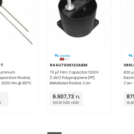
ST
944U700K122ABM
380
Aluminum
70 µF Film Capacitor 1200V
820 µ
Capacitors Radial,
(1.2kV) Polypropylene (PP),
Elect
 2000 Hrs @ 85°C
Metallized Radial, Can
Can 
120Hz
6.907,73
87
TL
V
120,91 USD +KDV
15,4