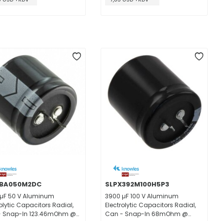
LBA050M2DC
SLPX392M100H5P3
µF 50 V Aluminum
3900 µF 100 V Aluminum
rolytic Capacitors Radial,
Electrolytic Capacitors Radial,
- Snap-In 123.46mOhm @
Can - Snap-In 68mOhm @