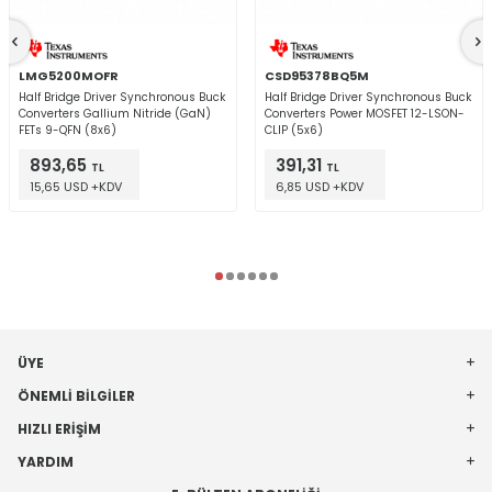
LMG5200MOFR
CSD95378BQ5M
Half Bridge Driver Synchronous Buck
Half Bridge Driver Synchronous Buck
Converters Gallium Nitride (GaN)
Converters Power MOSFET 12-LSON-
FETs 9-QFN (8x6)
CLIP (5x6)
893,65
391,31
TL
TL
15,65 USD +KDV
6,85 USD +KDV
ÜYE
ÖNEMLI BILGILER
HIZLI ERIŞIM
YARDIM