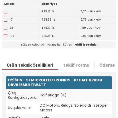
Miktar
Birim Fiyat
1
925,17 TL
16,20 USD +KDV
10
728,39 TL
12,75 USD +KDV
25
679,17 TL
11,89 USD +KDV
100
625,14 TL
10,95 USD +KDV
Yüksek Adetli Alımlarınız İçin Lütfen
Teklif İsteyiniz.
Ürün Teknik Özellikleri
Teklif Formu
Ödeme S
L298HN - STMICROELECTRONICS - IC HALF BRIDGE
DRVR 15MULTIWATT
Çıkış
Half Bridge (4)
Konfigürasyonu
W
h
t
a
p
p
D
e
s
e
H
a
t
t
DC Motors, Relays, Solenoids, Stepper
Uygulamalar
Motors