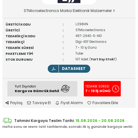
STMicroelectronics Marka Elektronik Malzemeler
ÜRETİCİ KODU
:
L298HN
ÜRETİCİ
:
STMicroelectronics
TEDARİKÇİ KODU
:
497-2940-5-ND
TEDARİKÇİ
:
Digi-KEY Electronics
TEDARİK SÜRESİ
:
7 - 10 İş Günü
PAKETLEME TİPİ
:
Tube
STOK DURUMU
:
107 Adet (
Yurt Dışı Stok!
)
DATASHEET
Yurt Dışından
TEDARİK SÜRESİ
Kargo ve Gümrük Dahil
7 - 10 İŞ GÜNÜ
Paylaş
Tavsiye Et
Fiyat Alarmı
Favorilere Ekle
Tahmini Kargoya Teslim Tarihi:
15.08.2026 - 20.08.2026
Hafta sonu ve resmi tatil tarihlerinde, sonraki ilk iş gününde kargoya verilir.