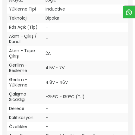
Arayüz
Logic
Yükleme Tipi
Inductive
Teknoloji
Bipolar
Rds Açık (Tip)
-
Akım - Çıkış /
-
Kanal
Akım - Tepe
2A
Çıkışı
Gerilim -
4.5V ~ 7V
Besleme
Gerilim -
4.8V ~ 46V
Yükleme
Çalışma
-25°C ~ 130°C (TJ)
Sıcaklığı
Derece
-
Kalifikasyon
-
Özellikler
-