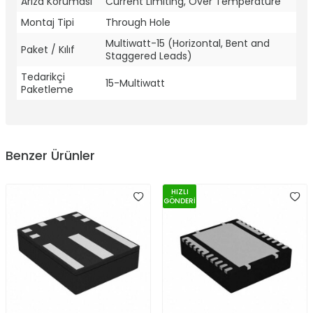
Arıza Koruması
Current Limiting, Over Temperature
Montaj Tipi
Through Hole
Multiwatt-15 (Horizontal, Bent and
Paket / Kılıf
Staggered Leads)
Tedarikçi
15-Multiwatt
Paketleme
Benzer Ürünler
HIZLI
GÖNDERİ