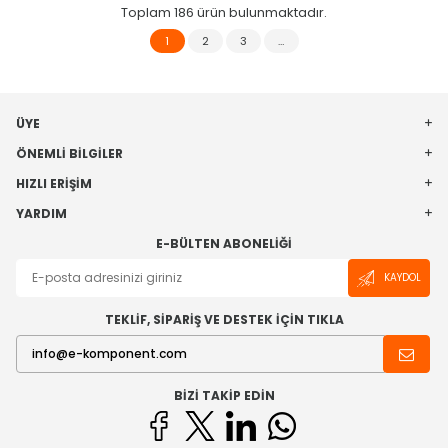
Toplam
186
ürün bulunmaktadır.
1
2
3
…
ÜYE
ÖNEMLI BILGILER
HIZLI ERIŞIM
YARDIM
E-BÜLTEN ABONELIĞI
KAYDOL
TEKLİF, SİPARİŞ VE DESTEK İÇİN TIKLA
BIZI TAKIP EDIN