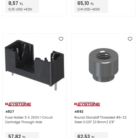
8,57
65,10
TL
TL
0,15 USD +KDV
1,14 USD +KDV
4527
4892
Fuse Holder 5 A 250V 1 Circuit
Round Standoff Threaded #6-32
Cartridge Through Hole
Steel 0.125" (3.18mm) 1/8"
57,82
62,53
TL
TL