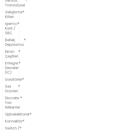
Sensör,
Transdüser
Geliştirme
Kitleri
İşlemci
Kartı /
SBC
Bellek,
Depolama
Ekran
Çeşitleri
Entegre
Devreler
(IC)
İzolatörler
Ses
Ürünleri
Discrete
Yarı
İletkenler
Optoelektronik
Konnektör
Switch /