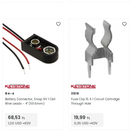
84-4
3519
Battery Connector, Snap 9V 1 Cell
Fuse Clip 15 A 1 Circuit Cartridge
Wire Leads - 4" (101.6mm)
Through Hole
68,53
19,99
TL
TL
1,20 USD +KDV
0,35 USD +KDV