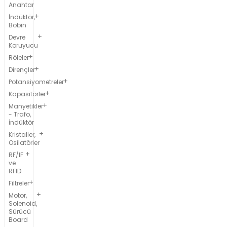
Anahtar
İndüktör,
Bobin
Devre
Koruyucu
Röleler
Dirençler
Potansiyometreler
Kapasitörler
Manyetikler
- Trafo,
İndüktör
Kristaller,
Osilatörler
RF/IF
ve
RFID
Filtreler
Motor,
Solenoid,
Sürücü
Board