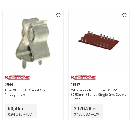
3566
15317
Fuse Clip 30 A 1 Circuit Cartridge
24 Position Turret Board 0.375"
Through Hole
(9.53mm) Turret, Single End, Double
Turret
53,45
2.126,29
TL
TL
0,94 USD +KDV
37,23 USD +KDV