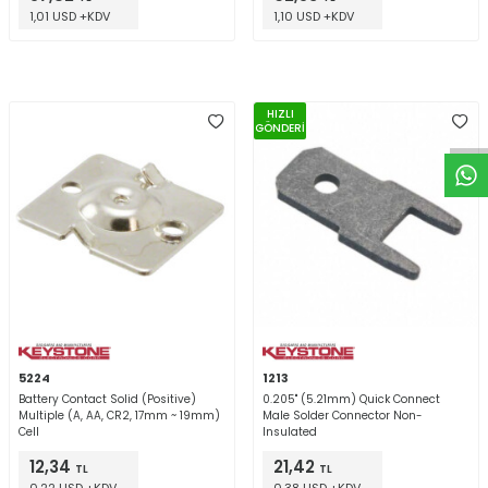
1,01 USD +KDV
1,10 USD +KDV
W
h
t
a
p
p
D
e
s
e
H
a
t
t
HIZLI
GÖNDERİ
5224
1213
Battery Contact Solid (Positive)
0.205" (5.21mm) Quick Connect
Multiple (A, AA, CR2, 17mm ~ 19mm)
Male Solder Connector Non-
Cell
Insulated
12,34
21,42
TL
TL