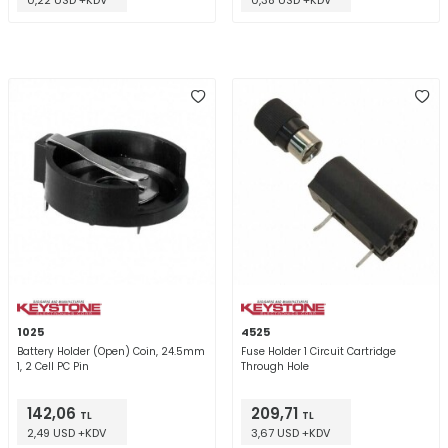
0,22 USD +KDV
0,38 USD +KDV
1025
4525
Battery Holder (Open) Coin, 24.5mm
Fuse Holder 1 Circuit Cartridge
1, 2 Cell PC Pin
Through Hole
142,06
209,71
TL
TL
2,49 USD +KDV
3,67 USD +KDV