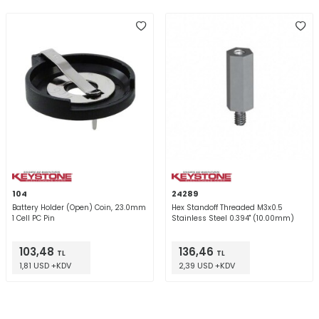
104
24289
Battery Holder (Open) Coin, 23.0mm
Hex Standoff Threaded M3x0.5
1 Cell PC Pin
Stainless Steel 0.394" (10.00mm)
103,48
136,46
TL
TL
1,81 USD +KDV
2,39 USD +KDV