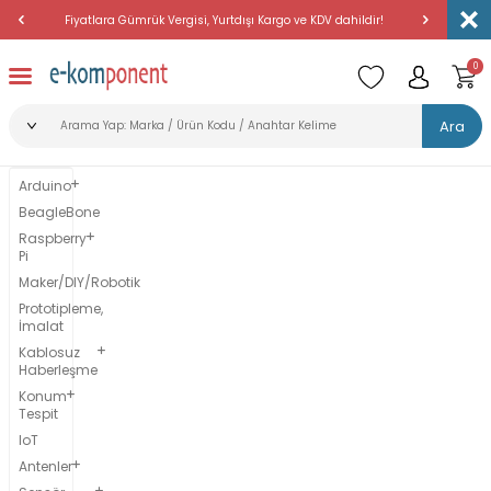
Fiyatlara Gümrük Vergisi, Yurtdışı Kargo ve KDV dahildir!
Amerika'dan 
0
Ara
Arduino
BeagleBone
Raspberry
Pi
Maker/DIY/Robotik
Prototipleme,
İmalat
Kablosuz
Haberleşme
Konum
Tespit
IoT
Antenler