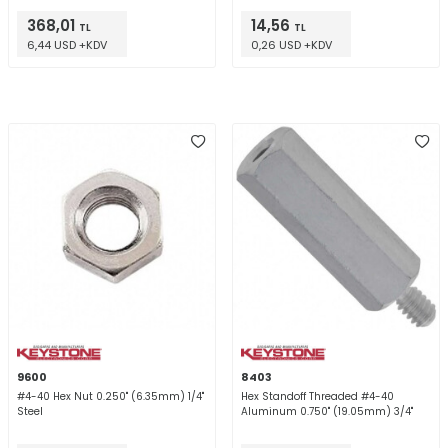
368,01
14,56
TL
TL
6,44 USD +KDV
0,26 USD +KDV
9600
8403
#4-40 Hex Nut 0.250" (6.35mm) 1/4"
Hex Standoff Threaded #4-40
Steel
Aluminum 0.750" (19.05mm) 3/4"