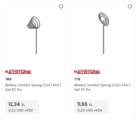
180
179
Battery Contact Spring (Coil) AAA 1
Battery Contact Spring (Coil) AAA 1
Cell PC Pin
Cell PC Pin
12,34
11,56
TL
TL
0,22 USD +KDV
0,20 USD +KDV