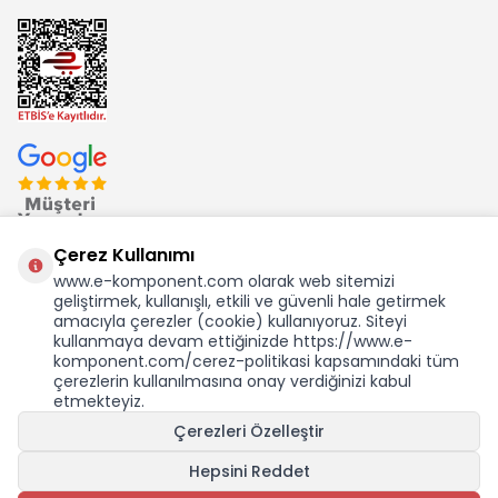
Çerez Kullanımı
www.e-komponent.com olarak web sitemizi
geliştirmek, kullanışlı, etkili ve güvenli hale getirmek
Ekom Elk. Elektronik San. ve Tic. A.Ş.'nin Tescilli Bir Markasıdır
amacıyla çerezler (cookie) kullanıyoruz. Siteyi
kullanmaya devam ettiğinizde https://www.e-
komponent.com/cerez-politikasi kapsamındaki tüm
çerezlerin kullanılmasına onay verdiğinizi kabul
etmekteyiz.
Çerezleri Özelleştir
Hepsini Reddet