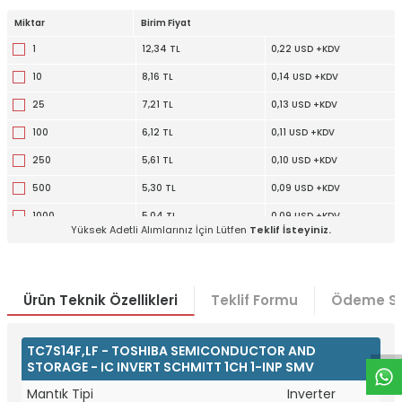
Miktar
Birim Fiyat
1
12,34 TL
0,22 USD +KDV
10
8,16 TL
0,14 USD +KDV
25
7,21 TL
0,13 USD +KDV
100
6,12 TL
0,11 USD +KDV
250
5,61 TL
0,10 USD +KDV
500
5,30 TL
0,09 USD +KDV
1000
5,04 TL
0,09 USD +KDV
Yüksek Adetli Alımlarınız İçin Lütfen
Teklif İsteyiniz.
W
h
t
a
p
p
D
e
s
e
H
a
t
t
Ürün Teknik Özellikleri
Teklif Formu
Ödeme Se
TC7S14F,LF - TOSHIBA SEMICONDUCTOR AND
STORAGE - IC INVERT SCHMITT 1CH 1-INP SMV
Mantık Tipi
Inverter