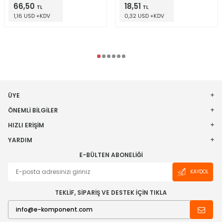
66,50
18,51
TL
TL
1,16 USD +KDV
0,32 USD +KDV
ÜYE
ÖNEMLI BILGILER
HIZLI ERIŞIM
YARDIM
E-BÜLTEN ABONELIĞI
KAYDOL
TEKLİF, SİPARİŞ VE DESTEK İÇİN TIKLA