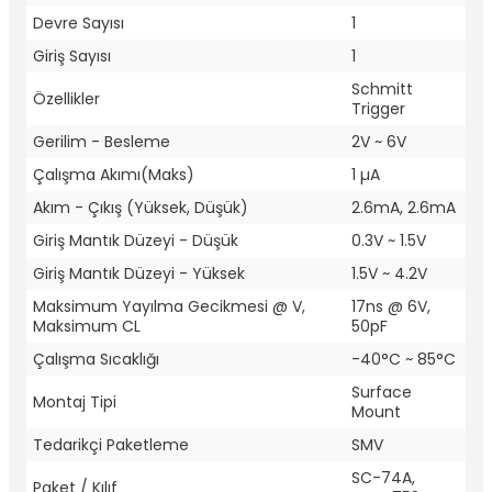
Devre Sayısı
1
Giriş Sayısı
1
Schmitt
Özellikler
Trigger
Gerilim - Besleme
2V ~ 6V
Çalışma Akımı(Maks)
1 µA
Akım - Çıkış (Yüksek, Düşük)
2.6mA, 2.6mA
Giriş Mantık Düzeyi - Düşük
0.3V ~ 1.5V
Giriş Mantık Düzeyi - Yüksek
1.5V ~ 4.2V
Maksimum Yayılma Gecikmesi @ V,
17ns @ 6V,
Maksimum CL
50pF
Çalışma Sıcaklığı
-40°C ~ 85°C
Surface
Montaj Tipi
Mount
Tedarikçi Paketleme
SMV
SC-74A,
Paket / Kılıf