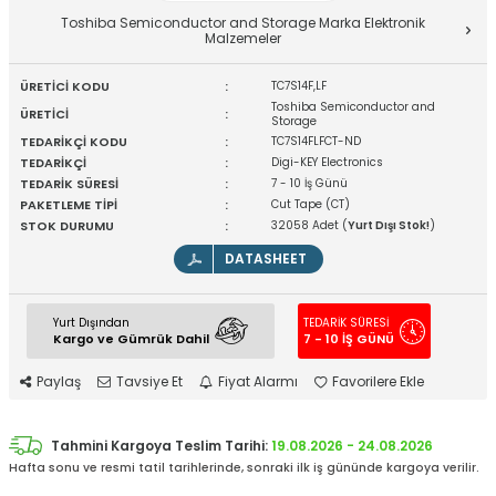
Toshiba Semiconductor and Storage Marka Elektronik
Malzemeler
ÜRETİCİ KODU
:
TC7S14F,LF
Toshiba Semiconductor and
ÜRETİCİ
:
Storage
TEDARİKÇİ KODU
:
TC7S14FLFCT-ND
TEDARİKÇİ
:
Digi-KEY Electronics
TEDARİK SÜRESİ
:
7 - 10 İş Günü
PAKETLEME TİPİ
:
Cut Tape (CT)
STOK DURUMU
:
32058 Adet (
Yurt Dışı Stok!
)
DATASHEET
Yurt Dışından
TEDARİK SÜRESİ
Kargo ve Gümrük Dahil
7 - 10 İŞ GÜNÜ
Paylaş
Tavsiye Et
Fiyat Alarmı
Favorilere Ekle
Tahmini Kargoya Teslim Tarihi:
19.08.2026 - 24.08.2026
Hafta sonu ve resmi tatil tarihlerinde, sonraki ilk iş gününde kargoya verilir.