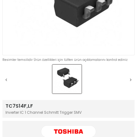
Resimler temsilidir Ürün özellikleri için lütfen ürün açıklamalarını kontrol ediniz
TC7S14F,LF
Inverter IC 1 Channel Schmitt Trigger SMV