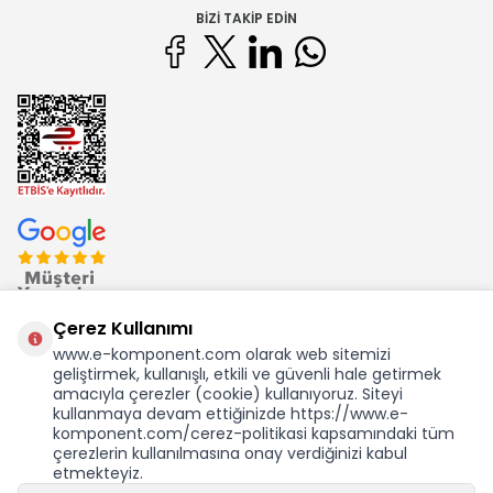
BIZI TAKIP EDIN
Çerez Kullanımı
www.e-komponent.com olarak web sitemizi
geliştirmek, kullanışlı, etkili ve güvenli hale getirmek
Ekom Elk. Elektronik San. ve Tic. A.Ş.'nin Tescilli Bir Markasıdır
amacıyla çerezler (cookie) kullanıyoruz. Siteyi
kullanmaya devam ettiğinizde https://www.e-
komponent.com/cerez-politikasi kapsamındaki tüm
çerezlerin kullanılmasına onay verdiğinizi kabul
etmekteyiz.
KDV Dahil Birim Fiyat