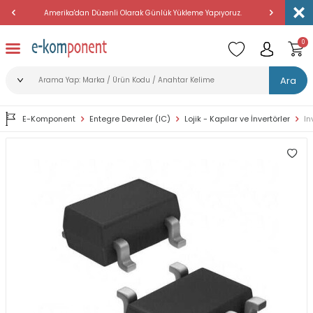
hildir!
Amerika'dan Düzenli Olarak Günlük Yükleme Yapıyoruz.
2500 TL v
0
Ara
E-Komponent
Entegre Devreler (IC)
Lojik - Kapılar ve İnvertörler
In