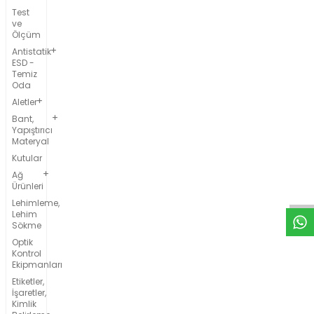
Test
ve
Ölçüm
Antistatik
ESD -
Temiz
Oda
Aletler
Bant,
Yapıştırıcı
Materyal
W
h
t
a
p
p
D
e
s
e
H
a
t
t
Kutular
Ağ
Ürünleri
Lehimleme,
Lehim
Sökme
Optik
Kontrol
Ekipmanları
Etiketler,
İşaretler,
Kimlik