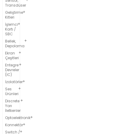
Sensör,
Transdüser
Geliştirme
Kitleri
İşlemci
Kartı /
SBC
Bellek,
Depolama
Ekran
Çeşitleri
Entegre
Devreler
(IC)
İzolatörler
Ses
Ürünleri
Discrete
Yarı
İletkenler
Optoelektronik
Konnektör
Switch /