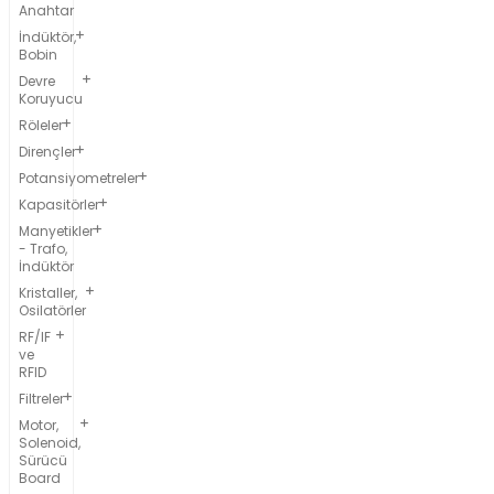
Anahtar
İndüktör,
Bobin
Devre
Koruyucu
Röleler
Dirençler
Potansiyometreler
Kapasitörler
Manyetikler
- Trafo,
İndüktör
Kristaller,
Osilatörler
RF/IF
ve
RFID
Filtreler
Motor,
Solenoid,
Sürücü
Board