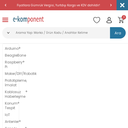
Fiyatlara Gümrük Vergisi, Yurtdışı Kargo ve KDV dahildir!
Amerika'dan 
0
Ara
Arduino
BeagleBone
Raspberry
Pi
Maker/DIY/Robotik
Prototipleme,
İmalat
Kablosuz
Haberleşme
Konum
Tespit
IoT
Antenler