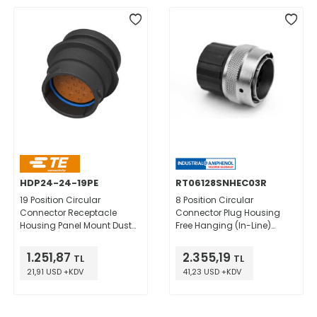
HDP24-24-19PE
RT06128SNHEC03R
19 Position Circular
8 Position Circular
Connector Receptacle
Connector Plug Housing
Housing Panel Mount Dust
Free Hanging (In-Line)
Cap
Backshell, Coupling Nut
1.251,87
2.355,19
TL
TL
21,91 USD +KDV
41,23 USD +KDV