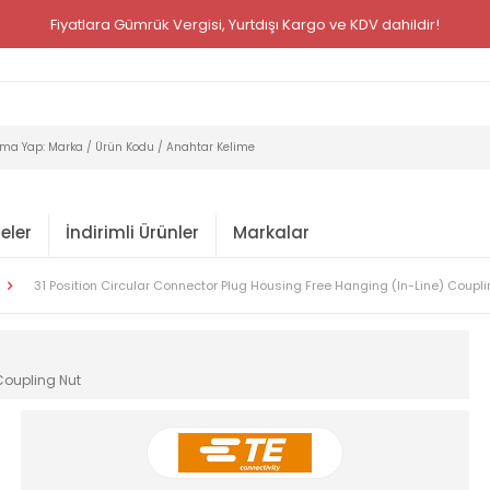
Fiyatlara Gümrük Vergisi, Yurtdışı Kargo ve KDV dahildir!
eler
İndirimli Ürünler
Markalar
31 Position Circular Connector Plug Housing Free Hanging (In-Line) Coupli
 Coupling Nut