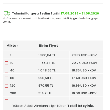
Tahmini Kargoya Teslim Tarihi:
17.08.2026 - 21.08.2026
Hafta sonu ve resmi tatil tarihlerinde, sonraki ilk iş gününde kargoya
verilir.
Miktar
Birim Fiyat
1
1.360,84 TL
23,82 USD +KDV
10
1.156,44 TL
20,24 USD +KDV
40
1.048,66 TL
18,36 USD +KDV
80
998,59 TL
17,48 USD +KDV
120
970,55 TL
16,99 USD +KDV
280
914,21 TL
16,00 USD +KDV
520
875,16 TL
15,32 USD +KDV
Yüksek Adetli Alımlarınız İçin Lütfen
Teklif İsteyiniz.