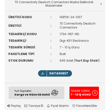
TE Connectivity Deutsch Connectors Marka Elektronik
Malzemeler
ÜRETİCİ KODU
:
HDP26-24-31ST
TE Connectivity Deutsch
ÜRETİCİ
:
Connectors
TEDARİKÇİ KODU
:
1734-1187-ND
TEDARİKÇİ
:
Digi-KEY Electronics
TEDARİK SÜRESİ
:
7 - 10 İş Günü
PAKETLEME TİPİ
:
Bulk
STOK DURUMU
:
645 Adet (
Yurt Dışı Stok!
)
DATASHEET
Yurt Dışından
TEDARİK SÜRESİ
Kargo ve Gümrük Dahil
7 - 10 İŞ GÜNÜ
Paylaş
Tavsiye Et
Fiyat Alarmı
Favorilere Ekle