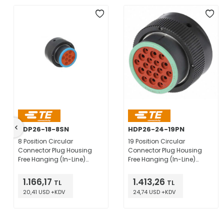
HDP26-18-8SN
HDP26-24-19PN
8 Position Circular
19 Position Circular
Connector Plug Housing
Connector Plug Housing
Free Hanging (In-Line)
Free Hanging (In-Line)
Coupling Nut
Coupling Nut
1.166,17
1.413,26
TL
TL
20,41 USD +KDV
24,74 USD +KDV