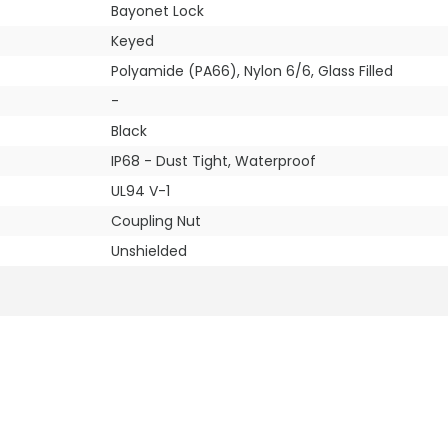
Bayonet Lock
Keyed
Polyamide (PA66), Nylon 6/6, Glass Filled
-
Black
IP68 - Dust Tight, Waterproof
UL94 V-1
Coupling Nut
Unshielded