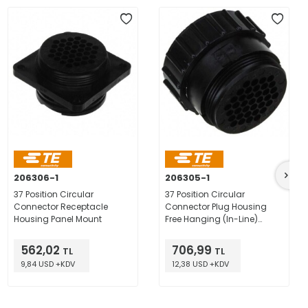
206306-1
206305-1
37 Position Circular
37 Position Circular
Connector Receptacle
Connector Plug Housing
Housing Panel Mount
Free Hanging (In-Line)
Coupling Nut
562,02
706,99
TL
TL
9,84 USD +KDV
12,38 USD +KDV