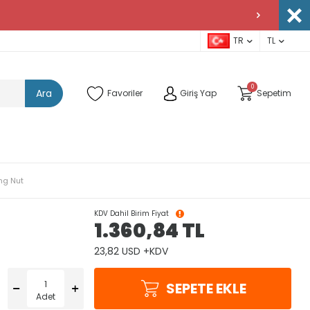
TR
TL
0
Ara
Favoriler
Giriş Yap
Sepetim
ng Nut
KDV Dahil Birim Fiyat
1.360,84
TL
23,82 USD +KDV
SEPETE EKLE
Adet