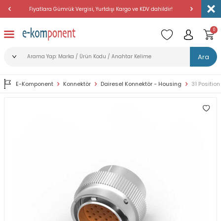
Fiyatlara Gümrük Vergisi, Yurtdışı Kargo ve KDV dahildir!
Amerika'dan 
0
Ara
E-Komponent
Konnektör
Dairesel Konnektör - Housing
31 Positio