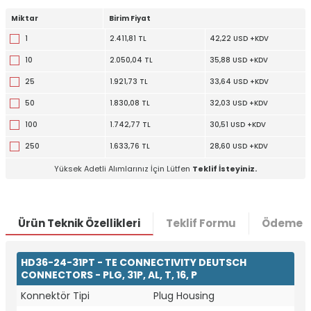
Miktar
Birim Fiyat
1
2.411,81 TL
42,22 USD +KDV
10
2.050,04 TL
35,88 USD +KDV
25
1.921,73 TL
33,64 USD +KDV
50
1.830,08 TL
32,03 USD +KDV
100
1.742,77 TL
30,51 USD +KDV
250
1.633,76 TL
28,60 USD +KDV
Yüksek Adetli Alımlarınız İçin Lütfen
Teklif İsteyiniz.
Ürün Teknik Özellikleri
Teklif Formu
Ödeme S
W
h
t
a
p
p
D
e
s
e
H
a
t
t
HD36-24-31PT - TE CONNECTIVITY DEUTSCH
CONNECTORS - PLG, 31P, AL, T, 16, P
Konnektör Tipi
Plug Housing