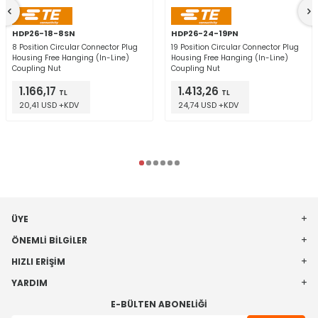
HDP26-18-8SN
HDP26-24-19PN
8 Position Circular Connector Plug
19 Position Circular Connector Plug
Housing Free Hanging (In-Line)
Housing Free Hanging (In-Line)
Coupling Nut
Coupling Nut
1.166,17
1.413,26
TL
TL
20,41 USD +KDV
24,74 USD +KDV
ÜYE
ÖNEMLI BILGILER
HIZLI ERIŞIM
YARDIM
E-BÜLTEN ABONELIĞI