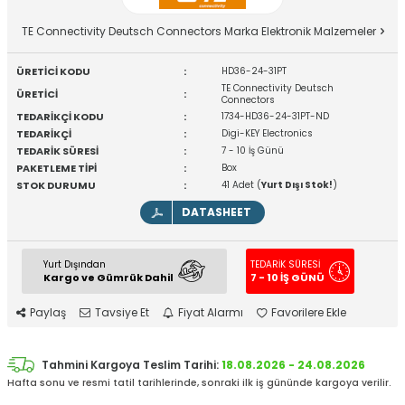
TE Connectivity Deutsch Connectors Marka Elektronik Malzemeler
ÜRETİCİ KODU
:
HD36-24-31PT
TE Connectivity Deutsch
ÜRETİCİ
:
Connectors
TEDARİKÇİ KODU
:
1734-HD36-24-31PT-ND
TEDARİKÇİ
:
Digi-KEY Electronics
TEDARİK SÜRESİ
:
7 - 10 İş Günü
PAKETLEME TİPİ
:
Box
STOK DURUMU
:
41 Adet (
Yurt Dışı Stok!
)
DATASHEET
Yurt Dışından
TEDARİK SÜRESİ
Kargo ve Gümrük Dahil
7 - 10 İŞ GÜNÜ
Paylaş
Tavsiye Et
Fiyat Alarmı
Favorilere Ekle
Tahmini Kargoya Teslim Tarihi:
18.08.2026 - 24.08.2026
Hafta sonu ve resmi tatil tarihlerinde, sonraki ilk iş gününde kargoya verilir.