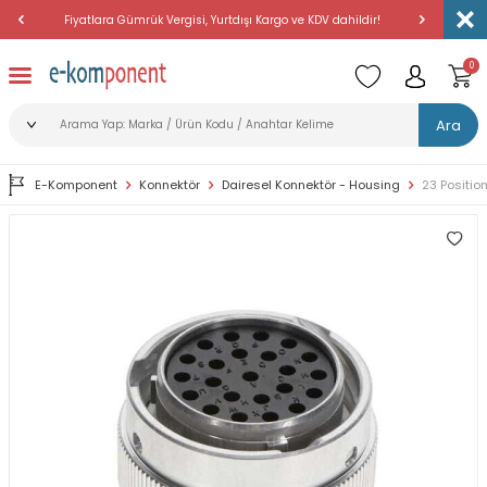
Fiyatlara Gümrük Vergisi, Yurtdışı Kargo ve KDV dahildir!
Amerika'dan 
0
Ara
E-Komponent
Konnektör
Dairesel Konnektör - Housing
23 Positio