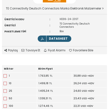
TE Connectivity Deutsch Connectors Marka Elektronik Malzemeler
ÜRETİCİ KODU
:
HD36-24-23ST
TE Connectivity Deutsch
ÜRETİCİ
:
Connectors
PAKETLEME TİPİ
:
Box
DATASHEET
Paylaş
Tavsiye Et
Fiyat Alarmı
Favorilere Ekle
Miktar
Birim Fiyat
1
1.763,95 TL
30,88 USD +KDV
10
1.499,18 TL
26,24 USD +KDV
25
1.405,34 TL
24,60 USD +KDV
50
1.338,31 TL
23,43 USD +KDV
100
1.274,46 TL
22,31 USD +KDV