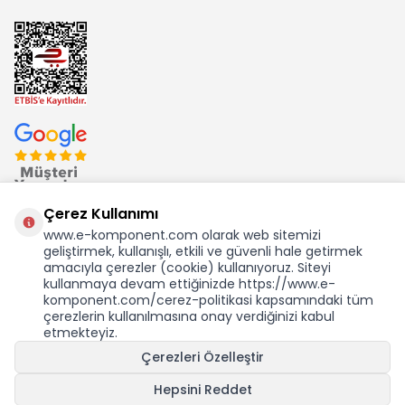
Çerez Kullanımı
www.e-komponent.com olarak web sitemizi
geliştirmek, kullanışlı, etkili ve güvenli hale getirmek
Ekom Elk. Elektronik San. ve Tic. A.Ş.'nin Tescilli Bir Markasıdır
amacıyla çerezler (cookie) kullanıyoruz. Siteyi
kullanmaya devam ettiğinizde https://www.e-
komponent.com/cerez-politikasi kapsamındaki tüm
KDV Dahil Birim Fiyat
çerezlerin kullanılmasına onay verdiğinizi kabul
1.763,95
TL
etmekteyiz.
30,88 USD +KDV
Çerezleri Özelleştir
GELINCE HABER VER
Hepsini Reddet