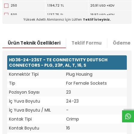
250
1.194,72 TL
20,91 USD +KDV
500
1.137,75 TL
19,92 USD +KDV
Yüksek Adetli Alımlarınız İçin Lütfen
Teklif İsteyiniz.
Ürün Teknik Özellikleri
Teklif Formu
Ödeme S
HD36-24-23ST - TE CONNECTIVITY DEUTSCH
CONNECTORS - PLG, 23P, AL, T, 16, S
Konnektör Tipi
Plug Housing
Tip
For Female Sockets
W
h
t
a
p
p
D
e
s
e
H
a
t
t
Pozisyon Sayısı
23
İç Yuva Boyutu
24-23
İç Yuva Boyutu / MIL
-
Kontak Tipi
Crimp
Kontak Boyutu
16