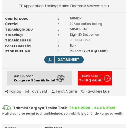
TE Application Tooling Marka Elektronik Malzemeler
ÜRETİCİ KODU
:
58583-1
ÜRETİCİ
:
TE Application Tooling
TEDARİKÇİ KODU
:
58583-1-ND
TEDARİKÇİ
:
Digi-KEY Electronics
TEDARİK SÜRESİ
:
7 - 10 İş Günü
PAKETLEME TİPİ
:
Bulk
STOK DURUMU
:
23 Adet (
Yurt Dışı Stok!
)
DATASHEET
Yurt Dışından
TEDARİK SÜRESİ
Kargo ve Gümrük Dahil
7 - 10 İŞ GÜNÜ
Paylaş
Tavsiye Et
Fiyat Alarmı
Favorilere Ekle
Tahmini Kargoya Teslim Tarihi:
18.08.2026 - 24.08.2026
Hafta sonu ve resmi tatil tarihlerinde, sonraki ilk iş gününde kargoya verilir.