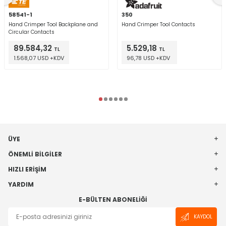
58541-1
350
Hand Crimper Tool Backplane and
Hand Crimper Tool Contacts
Circular Contacts
89.584,32
5.529,18
TL
TL
1.568,07 USD +KDV
96,78 USD +KDV
ÜYE
ÖNEMLI BILGILER
HIZLI ERIŞIM
YARDIM
E-BÜLTEN ABONELIĞI
KAYDOL