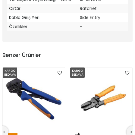
CırCır
Ratchet
Kablo Giriş Yeri
Side Entry
Özellikler
-
Benzer Ürünler
KARGO
KARGO
BEDAVA
BEDAVA