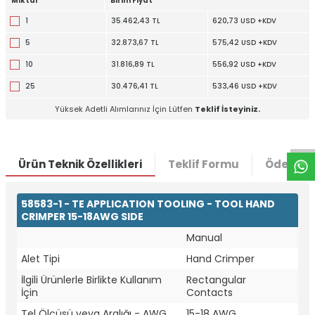
Miktar
Birim Fiyat
1
35.462,43 TL
620,73 USD +KDV
5
32.873,67 TL
575,42 USD +KDV
10
31.816,89 TL
556,92 USD +KDV
25
30.476,41 TL
533,46 USD +KDV
W
h
t
a
p
p
D
e
s
e
H
a
t
t
Yüksek Adetli Alımlarınız İçin Lütfen
Teklif İsteyiniz.
Ürün Teknik Özellikleri
Teklif Formu
Ödeme S
58583-1 - TE APPLICATION TOOLING - TOOL HAND
CRIMPER 15-18AWG SIDE
Manual
Alet Tipi
Hand Crimper
İlgili Ürünlerle Birlikte Kullanım
Rectangular
İçin
Contacts
Tel Ölçüsü veya Aralığı - AWG
15-18 AWG