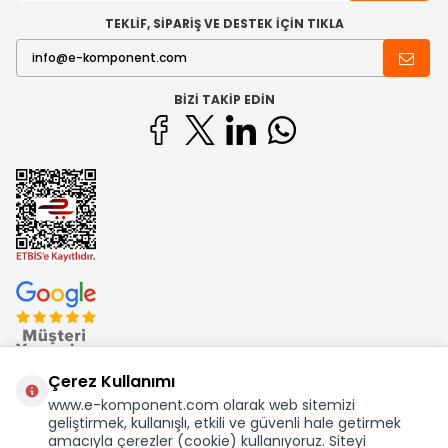
TEKLİF, SİPARİŞ VE DESTEK İÇİN TIKLA
BIZI TAKIP EDIN
Çerez Kullanımı
www.e-komponent.com olarak web sitemizi
geliştirmek, kullanışlı, etkili ve güvenli hale getirmek
Ekom Elk. Elektronik San. ve Tic. A.Ş.'nin Tescilli Bir Markasıdır
amacıyla çerezler (cookie) kullanıyoruz. Siteyi