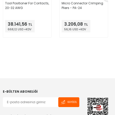
Tool Positioner For Contacts,
Micro Connector Crimping
20-32 AWG
Pliers - PA-24
38.141,56
3.206,08
TL
TL
668,12 USD +KDV
56,16 USD +KDV
E-BÜLTEN ABONELIĞI
KAYDOL