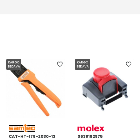
KARGO
KARGO
BEDAVA
BEDAVA
CAT-HT-179-2030-13
0638192875