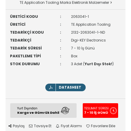
TE Application Tooling Marka Elektronik Malzemeler
ÜRETİCİ KODU
:
2063041-1
ÜRETİCİ
:
TE Application Tooling
TEDARİKÇİ KODU
:
2132-2063041-1-ND
TEDARİKÇİ
:
Digi-KEY Electronics
TEDARİK SÜRESİ
:
7 - 10 İş Günü
PAKETLEME TİPİ
:
Box
STOK DURUMU
:
3 Adet (
Yurt Dışı Stok!
)
DATASHEET
Yurt Dışından
TESLİMAT SÜRESİ
Kargo ve Gümrük Dahil
7 - 10 İŞ GÜNÜ
Paylaş
Tavsiye Et
Fiyat Alarmı
Favorilere Ekle