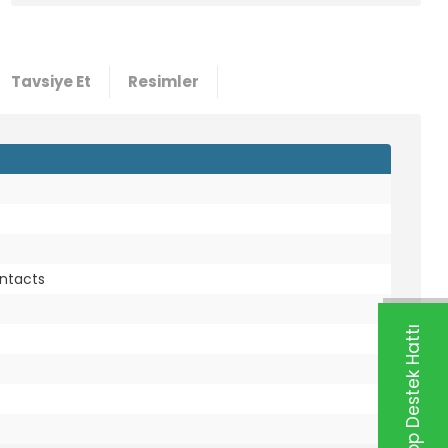
Tavsiye Et
Resimler
ntacts
Whatsapp Destek Hattı