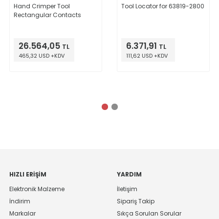
Hand Crimper Tool
Tool Locator for 63819-2800
Rectangular Contacts
26.564,05
6.371,91
TL
TL
465,32 USD +KDV
111,62 USD +KDV
HIZLI ERIŞIM
YARDIM
Elektronik Malzeme
İletişim
İndirim
Sipariş Takip
Markalar
Sıkça Sorulan Sorular