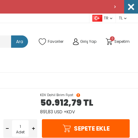
TR
TL
0
Ara
Favoriler
Giriş Yap
Sepetim
KDV Dahil Birim Fiyat
50.912,79
TL
891,83 USD +KDV
SEPETE EKLE
Adet