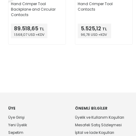
Hand Crimper Tool
Hand Crimper Tool
Backplane and Circular
Contacts
Contacts
89.518,65
5.525,12
TL
TL
1.568,07 USD +KDV
96,78 USD +KDV
ÜYE
ÖNEMLI BILGILER
Üye Girişi
Üyelik ve Kullanım Koşulları
Yeni Üyelik
Mesafeli Satış Sözleşmesi
Sepetim
İptal ve İade Koşulları