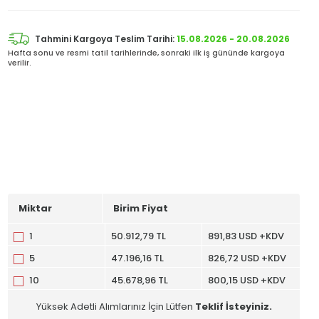
Tahmini Kargoya Teslim Tarihi:
15.08.2026 - 20.08.2026
Hafta sonu ve resmi tatil tarihlerinde, sonraki ilk iş gününde kargoya
verilir.
Miktar
Birim Fiyat
1
50.912,79 TL
891,83 USD +KDV
5
47.196,16 TL
826,72 USD +KDV
10
45.678,96 TL
800,15 USD +KDV
Yüksek Adetli Alımlarınız İçin Lütfen
Teklif İsteyiniz.