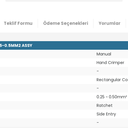
Teklif Formu
Ödeme Seçenekleri
Yorumlar
25-0.5MM2 ASSY
Manual
Hand Crimper
-
Rectangular Co
-
0.25 ~ 0.50mm²
Ratchet
Side Entry
-