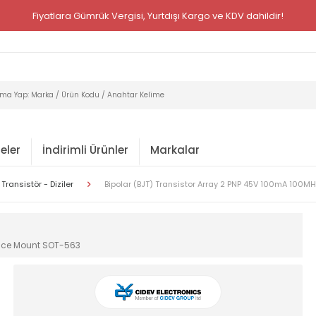
Fiyatlara Gümrük Vergisi, Yurtdışı Kargo ve KDV dahildir!
eler
İndirimli Ürünler
Markalar
 Transistör - Diziler
Bipolar (BJT) Transistor Array 2 PNP 45V 100mA 10
face Mount SOT-563