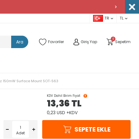
TR
TL
0
Ara
Favoriler
Giriş Yap
Sepetim
0MHz 150mW Surface Mount SOT-563
KDV Dahil Birim Fiyat
13,36
TL
0,23 USD +KDV
SEPETE EKLE
Adet