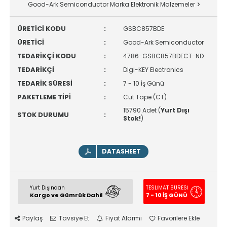
Good-Ark Semiconductor Marka Elektronik Malzemeler
ÜRETİCİ KODU
:
GSBC857BDE
ÜRETİCİ
:
Good-Ark Semiconductor
TEDARİKÇİ KODU
:
4786-GSBC857BDECT-ND
TEDARİKÇİ
:
Digi-KEY Electronics
TEDARİK SÜRESİ
:
7 - 10 İş Günü
PAKETLEME TİPİ
:
Cut Tape (CT)
15790 Adet (
Yurt Dışı
STOK DURUMU
:
Stok!
)
DATASHEET
Yurt Dışından
TESLİMAT SÜRESİ
Kargo ve Gümrük Dahil
7 - 10 İŞ GÜNÜ
Paylaş
Tavsiye Et
Fiyat Alarmı
Favorilere Ekle