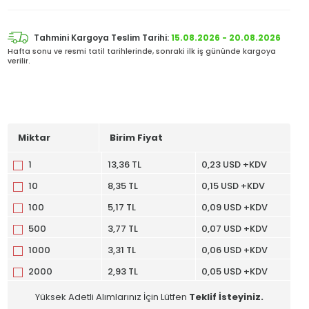
Tahmini Kargoya Teslim Tarihi:
15.08.2026 - 20.08.2026
Hafta sonu ve resmi tatil tarihlerinde, sonraki ilk iş gününde kargoya
verilir.
Miktar
Birim Fiyat
1
13,36 TL
0,23 USD +KDV
10
8,35 TL
0,15 USD +KDV
100
5,17 TL
0,09 USD +KDV
500
3,77 TL
0,07 USD +KDV
1000
3,31 TL
0,06 USD +KDV
2000
2,93 TL
0,05 USD +KDV
Yüksek Adetli Alımlarınız İçin Lütfen
Teklif İsteyiniz.