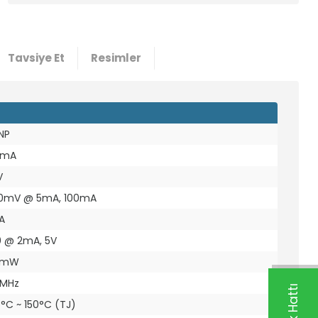
Tavsiye Et
Resimler
NP
0mA
V
0mV @ 5mA, 100mA
A
0 @ 2mA, 5V
0mW
0MHz
°C ~ 150°C (TJ)