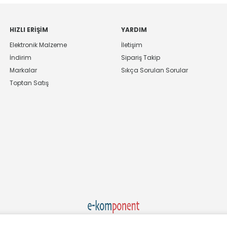
HIZLI ERIŞIM
YARDIM
Elektronik Malzeme
İletişim
İndirim
Sipariş Takip
Markalar
Sıkça Sorulan Sorular
Toptan Satış
Ekom Elk. Elektronik San. ve Tic. A.Ş.'nin Tescilli Bir Markasıdır