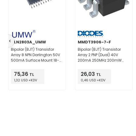
ULN2803A_UMW
MMDT3906-7-F
Bipolar (BJT) Transistor
Bipolar (BJT) Transistor
Array 8 NPN Darlington 50V
Array 2 PNP (Dual) 40V
500mA Surface Mount 18-
200mA 250MHz 200mW
SOP
Surface Mount SOT-363
75,36
26,03
TL
TL
1,32 USD +KDV
0,46 USD +KDV