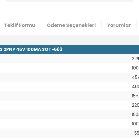
Teklif Formu
Ödeme Seçenekleri
Yorumlar
 2PNP 45V 100MA SOT-563
2 P
10
45
40
15n
22
15
10
-55