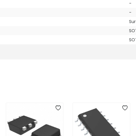
-
-
Su
SO
SO