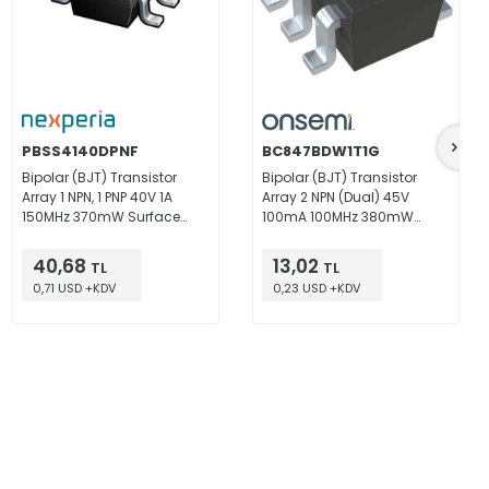
PBSS4140DPNF
BC847BDW1T1G
Bipolar (BJT) Transistor
Bipolar (BJT) Transistor
Array 1 NPN, 1 PNP 40V 1A
Array 2 NPN (Dual) 45V
150MHz 370mW Surface
100mA 100MHz 380mW
Mount 6-TSOP
Surface Mount SC-
88/SC70-6/SOT-363
40,68
13,02
TL
TL
0,71 USD +KDV
0,23 USD +KDV