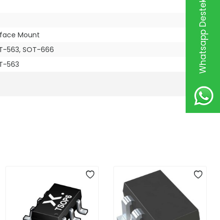
Whatsapp Destek Hattı
rface Mount
T-563, SOT-666
T-563