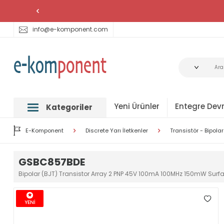
info@e-komponent.com
Yeni Ürünler
Entegre Devr
Kategoriler
E-Komponent
Discrete Yarı İletkenler
Transistör - Bipolar
GSBC857BDE
Bipolar (BJT) Transistor Array 2 PNP 45V 100mA 100MHz 150mW Sur
YENİ