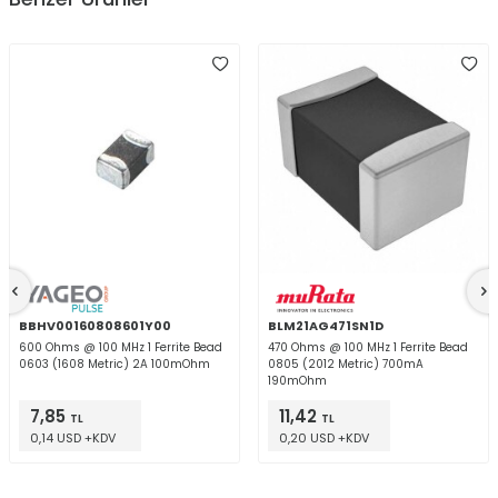
BBHV00160808601Y00
BLM21AG471SN1D
600 Ohms @ 100 MHz 1 Ferrite Bead
470 Ohms @ 100 MHz 1 Ferrite Bead
0603 (1608 Metric) 2A 100mOhm
0805 (2012 Metric) 700mA
190mOhm
7,85
11,42
TL
TL
0,14 USD +KDV
0,20 USD +KDV