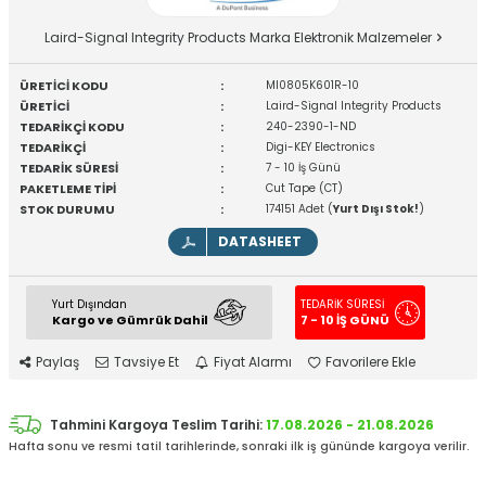
Laird-Signal Integrity Products Marka Elektronik Malzemeler
ÜRETİCİ KODU
:
MI0805K601R-10
ÜRETİCİ
:
Laird-Signal Integrity Products
TEDARİKÇİ KODU
:
240-2390-1-ND
TEDARİKÇİ
:
Digi-KEY Electronics
TEDARİK SÜRESİ
:
7 - 10 İş Günü
PAKETLEME TİPİ
:
Cut Tape (CT)
STOK DURUMU
:
174151 Adet (
Yurt Dışı Stok!
)
DATASHEET
Yurt Dışından
TEDARİK SÜRESİ
Kargo ve Gümrük Dahil
7 - 10 İŞ GÜNÜ
Paylaş
Tavsiye Et
Fiyat Alarmı
Favorilere Ekle
Tahmini Kargoya Teslim Tarihi:
17.08.2026 - 21.08.2026
Hafta sonu ve resmi tatil tarihlerinde, sonraki ilk iş gününde kargoya verilir.