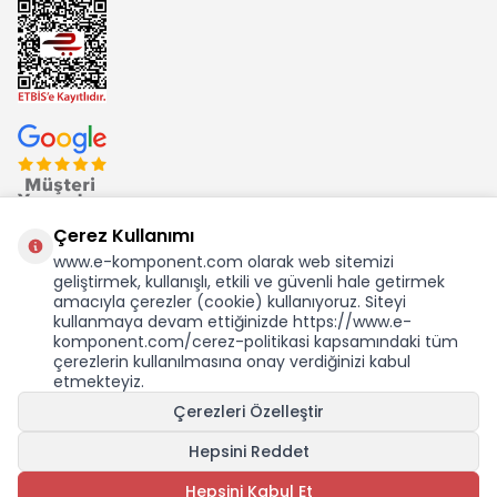
Çerez Kullanımı
www.e-komponent.com olarak web sitemizi
geliştirmek, kullanışlı, etkili ve güvenli hale getirmek
Ekom Elk. Elektronik San. ve Tic. A.Ş.'nin Tescilli Bir Markasıdır
amacıyla çerezler (cookie) kullanıyoruz. Siteyi
kullanmaya devam ettiğinizde https://www.e-
komponent.com/cerez-politikasi kapsamındaki tüm
çerezlerin kullanılmasına onay verdiğinizi kabul
etmekteyiz.
KDV Dahil Birim Fiyat
Çerezleri Özelleştir
7,85
TL
0,14 USD +KDV
Hepsini Reddet
SEPETE EKLE
Hepsini Kabul Et
Adet