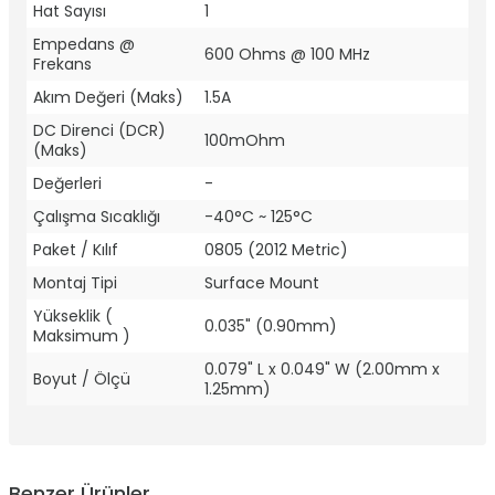
Hat Sayısı
1
Empedans @
600 Ohms @ 100 MHz
Frekans
Akım Değeri (Maks)
1.5A
DC Direnci (DCR)
100mOhm
(Maks)
Değerleri
-
Çalışma Sıcaklığı
-40°C ~ 125°C
Paket / Kılıf
0805 (2012 Metric)
Montaj Tipi
Surface Mount
Yükseklik (
0.035" (0.90mm)
Maksimum )
0.079" L x 0.049" W (2.00mm x
Boyut / Ölçü
1.25mm)
Benzer Ürünler