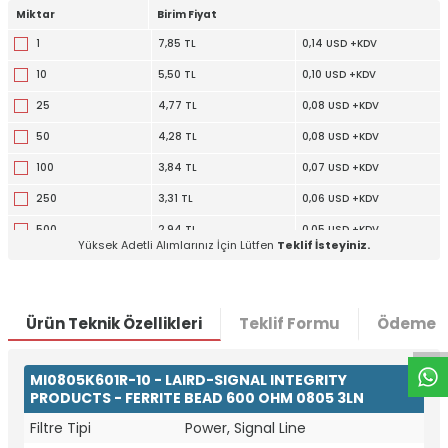
Miktar
Birim Fiyat
1
7,85 TL
0,14 USD +KDV
10
5,50 TL
0,10 USD +KDV
25
4,77 TL
0,08 USD +KDV
50
4,28 TL
0,08 USD +KDV
100
3,84 TL
0,07 USD +KDV
250
3,31 TL
0,06 USD +KDV
500
2,94 TL
0,05 USD +KDV
Yüksek Adetli Alımlarınız İçin Lütfen
Teklif İsteyiniz.
1000
2,60 TL
0,05 USD +KDV
W
h
t
a
p
p
D
e
s
e
H
a
t
t
Ürün Teknik Özellikleri
Teklif Formu
Ödeme S
MI0805K601R-10 - LAIRD-SIGNAL INTEGRITY
PRODUCTS - FERRITE BEAD 600 OHM 0805 3LN
Filtre Tipi
Power, Signal Line