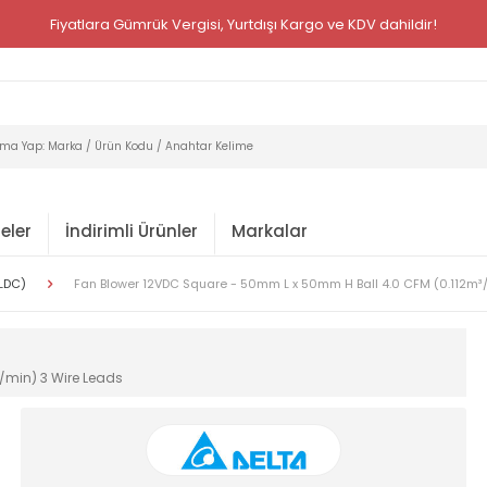
Fiyatlara Gümrük Vergisi, Yurtdışı Kargo ve KDV dahildir!
eler
İndirimli Ürünler
Markalar
BLDC)
Fan Blower 12VDC Square - 50mm L x 50mm H Ball 4.0 CFM (0.112m³
/min) 3 Wire Leads