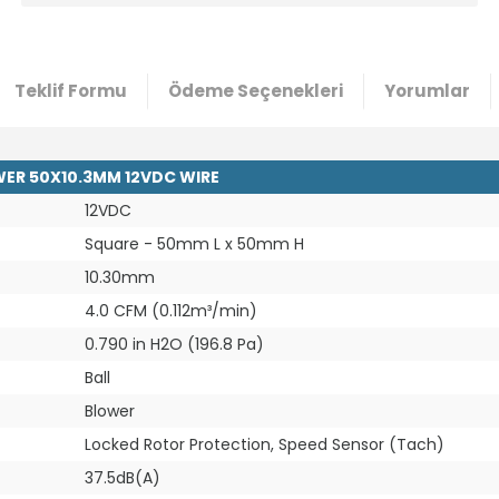
Teklif Formu
Ödeme Seçenekleri
Yorumlar
WER 50X10.3MM 12VDC WIRE
12VDC
Square - 50mm L x 50mm H
10.30mm
4.0 CFM (0.112m³/min)
0.790 in H2O (196.8 Pa)
Ball
Blower
Locked Rotor Protection, Speed Sensor (Tach)
37.5dB(A)