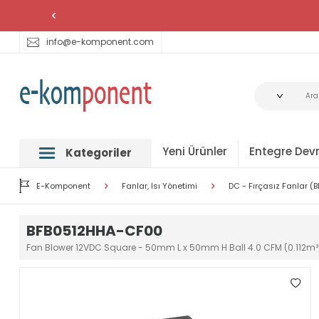
info@e-komponent.com
Yeni Ürünler
Entegre Devr
Kategoriler
E-Komponent
Fanlar, Isı Yönetimi
DC - Fırçasız Fanlar (
BFB0512HHA-CF00
Fan Blower 12VDC Square - 50mm L x 50mm H Ball 4.0 CFM (0.112m³