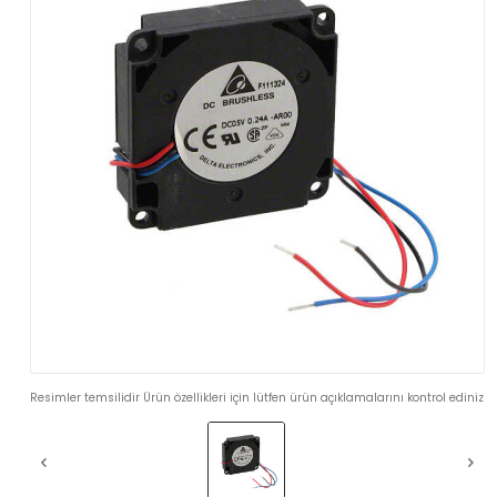
Resimler temsilidir Ürün özellikleri için lütfen ürün açıklamalarını kontrol ediniz