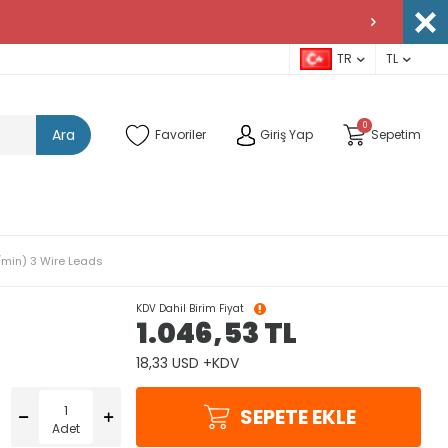
TR
TL
0
Ara
Favoriler
Giriş Yap
Sepetim
/min) 3 Wire Leads
KDV Dahil Birim Fiyat
1.046,53
TL
18,33 USD +KDV
SEPETE EKLE
Adet