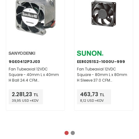
9GE0412P3J03
EE80251S2-1000U-999
Fan Tubeaxial 12VDC
Fan Tubeaxial 12VDC
Square - 40mm L x 40mm
Square - 80mm L x 80mm
H Ball 24.4 CFM
H Sleeve 37.0 CFM
(0.683m³/min) 4 Wire Leads
(1.04m³/min) 2 Wire Leads
2.281,23
463,73
TL
TL
39,95 USD +KDV
8,12 USD +KDV