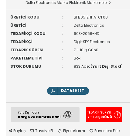
Delta Electronics Marka Elektronik Malzemeler
ÜRETİCİ KODU
:
BFB0512HHA-CF00
ÜRETİCİ
:
Delta Electronics
TEDARİKÇİ KODU
:
603-2056-ND
TEDARİKÇİ
:
Digi-KEY Electronics
TEDARİK SÜRESİ
:
7 - 10 İş Günü
PAKETLEME TİPİ
:
Box
STOK DURUMU
:
833 Adet (
Yurt Dışı Stok!
)
DATASHEET
Yurt Dışından
TEDARİK SÜRESİ
Kargo ve Gümrük Dahil
7 - 10 İŞ GÜNÜ
Paylaş
Tavsiye Et
Fiyat Alarmı
Favorilere Ekle