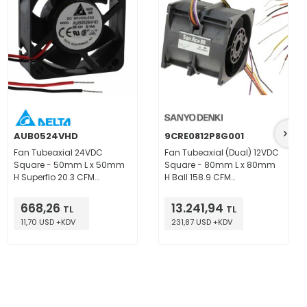
AUB0524VHD
9CRE0812P8G001
Fan Tubeaxial 24VDC
Fan Tubeaxial (Dual) 12VDC
Square - 50mm L x 50mm
Square - 80mm L x 80mm
H Superflo 20.3 CFM
H Ball 158.9 CFM
(0.568m³/min) 2 Wire Leads
(4.45m³/min) 4 Wire Leads
per Fan
668,26
13.241,94
TL
TL
11,70 USD +KDV
231,87 USD +KDV