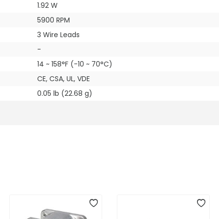
1.92 W
5900 RPM
3 Wire Leads
-
14 ~ 158°F (-10 ~ 70°C)
CE, CSA, UL, VDE
0.05 lb (22.68 g)