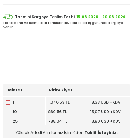
Tahmini Kargoya Teslim Tarihi:
15.08.2026 - 20.08.2026
Hafta sonu ve resmi tatil tarihlerinde, sonraki ilk iş gününde kargoya
verilir.
Miktar
Birim Fiyat
1
1.046,53 TL
18,33 USD +KDV
10
860,56 TL
15,07 USD +KDV
25
788,04 TL
13,80 USD +KDV
Yüksek Adetli Alımlarınız İçin Lütfen
Teklif İsteyiniz.