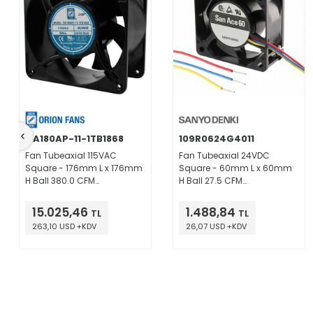
OA180AP-11-1TB1868
109R0624G4011
Fan Tubeaxial 115VAC
Fan Tubeaxial 24VDC
Square - 176mm L x 176mm
Square - 60mm L x 60mm
H Ball 380.0 CFM
H Ball 27.5 CFM
(10.64m³/min) 2 Terminals
(0.770m³/min) 3 Wire Leads
15.025,46
1.488,84
TL
TL
263,10 USD +KDV
26,07 USD +KDV