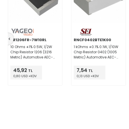
SR1206FR-7W10RL
RNCF0402BTE1K00
10 Ohms ±1% 0.5W, 1/2W
1 kOhms ±0.1% 0.1W, 1/10W
Chip Resistor 1206 (3216
Chip Resistor 0402 (1005
Metric) Automotive AEC-
Metric) Automotive AEC-
Q200, Pulse Withstanding
Q200 Thin Film
Thick Film
45,92
7,54
TL
TL
0,80 USD +KDV
0,13 USD +KDV