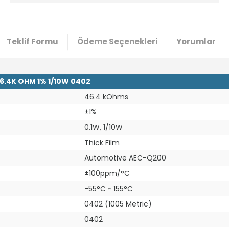
Teklif Formu
Ödeme Seçenekleri
Yorumlar
6.4K OHM 1% 1/10W 0402
46.4 kOhms
±1%
0.1W, 1/10W
Thick Film
Automotive AEC-Q200
±100ppm/°C
-55°C ~ 155°C
0402 (1005 Metric)
0402