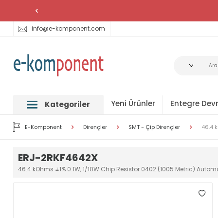
info@e-komponent.com
Yeni Ürünler
Entegre Devr
Kategoriler
E-Komponent
Dirençler
SMT - Çip Dirençler
46.4 
ERJ-2RKF4642X
46.4 kOhms ±1% 0.1W, 1/10W Chip Resistor 0402 (1005 Metric) Autom