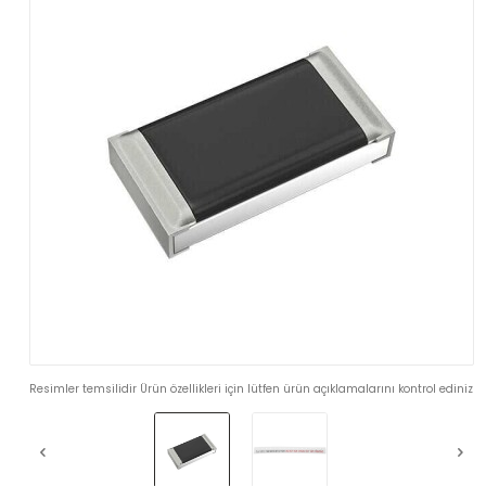
Resimler temsilidir Ürün özellikleri için lütfen ürün açıklamalarını kontrol ediniz