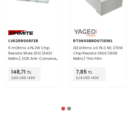
LVK25R005FER
RT0603BRD07133KL
5 mOhms ±1% 2W Chip
133 kOhms ±0.1% 0.1W, 1/10W
Resistor Wide 2512 (6432
Chip Resistor 0603 (1608
Metric), 1225 Anti-Corrosive,
Metric) Thin Film
Current Sense, Moisture
Resistant Thick Film
148,71
7,85
TL
TL
2,60 USD +KDV
0,14 USD +KDV