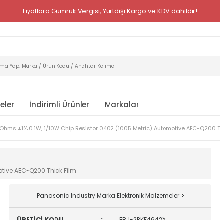
Fiyatlara Gümrük Vergisi, Yurtdışı Kargo ve KDV dahildir!
eler
İndirimli Ürünler
Markalar
kOhms ±1% 0.1W, 1/10W Chip Resistor 0402 (1005 Metric) Automotive AEC-Q200 T
otive AEC-Q200 Thick Film
Panasonic Industry Marka Elektronik Malzemeler
ÜRETİCİ KODU
:
ERJ-2RKF4642X