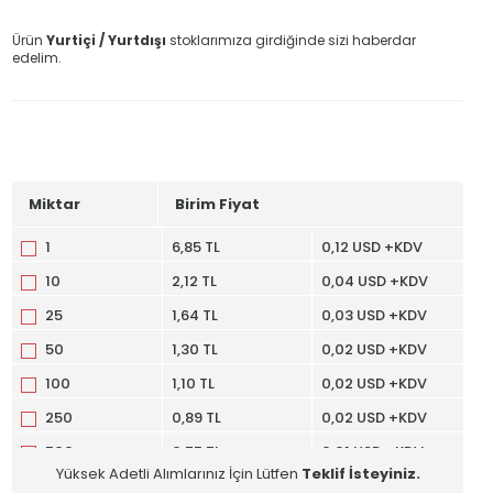
Ürün
Yurtiçi / Yurtdışı
stoklarımıza girdiğinde sizi haberdar
edelim.
Miktar
Birim Fiyat
1
6,85 TL
0,12 USD +KDV
10
2,12 TL
0,04 USD +KDV
25
1,64 TL
0,03 USD +KDV
50
1,30 TL
0,02 USD +KDV
100
1,10 TL
0,02 USD +KDV
250
0,89 TL
0,02 USD +KDV
500
0,75 TL
0,01 USD +KDV
Yüksek Adetli Alımlarınız İçin Lütfen
Teklif İsteyiniz.
1000
0,62 TL
0,01 USD +KDV