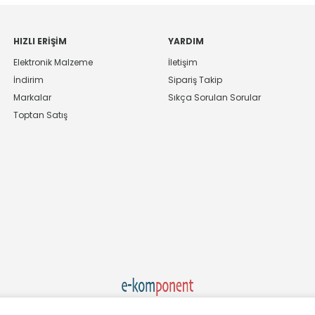
HIZLI ERIŞIM
YARDIM
Elektronik Malzeme
İletişim
İndirim
Sipariş Takip
Markalar
Sıkça Sorulan Sorular
Toptan Satış
Ekom Elk. Elektronik San. ve Tic. A.Ş.'nin Tescilli Bir Markasıdır