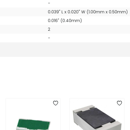
-
0.039" L x 0.020" W (1.00mm x 0.50mm)
0.016" (0.40mm)
2
-