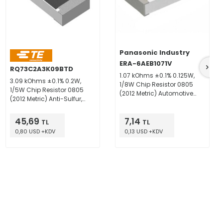
Panasonic Industry
ERA-6AEB1071V
RQ73C2A3K09BTD
1.07 kOhms ±0.1% 0.125W,
3.09 kOhms ±0.1% 0.2W,
1/8W Chip Resistor 0805
1/5W Chip Resistor 0805
(2012 Metric) Automotive
(2012 Metric) Anti-Sulfur,
AEC-Q200 Thin Film
Automotive AEC-Q200 Thin
Film
45,69
7,14
TL
TL
0,80 USD +KDV
0,13 USD +KDV