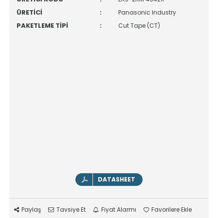
ÜRETİCİ
:
Panasonic Industry
PAKETLEME TİPİ
:
Cut Tape (CT)
DATASHEET
Paylaş
Tavsiye Et
Fiyat Alarmı
Favorilere Ekle