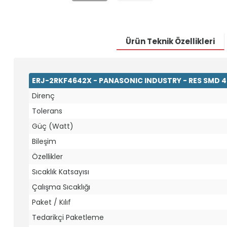
Ürün Teknik Özellikleri
ERJ-2RKF4642X - PANASONIC INDUSTRY - RES SMD 4
Direnç
Tolerans
Güç (Watt)
Bileşim
Özellikler
Sıcaklık Katsayısı
Çalışma Sıcaklığı
Paket / Kılıf
Tedarikçi Paketleme