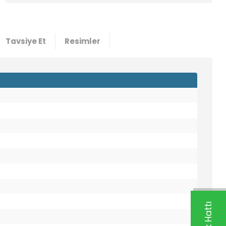
5000
0,48 TL
0,01 USD +KDV
Tavsiye Et
Resimler