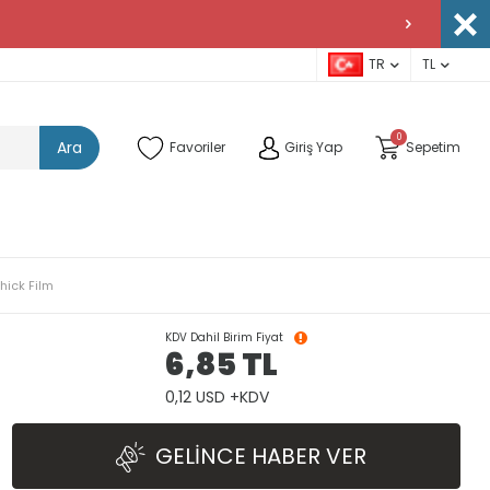
TR
TL
0
Ara
Favoriler
Giriş Yap
Sepetim
hick Film
KDV Dahil Birim Fiyat
6,85
TL
0,12 USD +KDV
GELINCE HABER VER