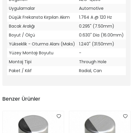
Uygulamalar
Automotive
Düşük Frekansta Kırpılan Akım
1.764 A @ 120 Hz
Bacak Aralığı
0.295" (7.50mm)
Boyut / Ölçü
0.630" Dia (16.00mm)
Yükseklik - Oturma Alanı (Maks)
1.240" (31.50mm)
Yüzey Montajı Boyutu
-
Montaj Tipi
Through Hole
Paket / Kılıf
Radial, Can
Benzer Ürünler