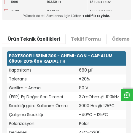
1000
103,50 TL
1,81 USD +KDV
2500
97,18 TL
1,70 USD +KDV
Yüksek Adetli Alımlarınız İçin Lütfen
Teklif İsteyiniz.
5000
93,31 TL
1,63 USD +KDV
Ürün Teknik Özellikleri
Teklif Formu
Ödeme S
EGXF800ELL681ML30S - CHEMI-CON - CAP ALUM
680UF 20% 80V RADIAL TH
W
h
t
a
p
p
D
e
s
e
H
a
t
t
Kapasitans
680 µF
Tolerans
±20%
Gerilim - Anma
80 V
(ESR) Eş Değer Seri Direnci
37mOhm @ 100kHz
Sıcaklığı göre Kullanım Ömrü
3000 Hrs @ 125°C
Çalışma Sıcaklığı
-40°C ~ 125°C
Polarizasyon
Polar
Değerleri
AEC-Q200