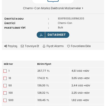
Chemi-Con Marka Elektronik Malzemeler
ÜRETİCİ KODU
:
EGXF800ELL681ML30S
ÜRETİCİ
:
Chemi-Con
PAKETLEME TİPİ
:
Bulk
DATASHEET
Paylaş
Tavsiye Et
Fiyat Alarmı
Favorilere Ekle
Miktar
Birim Fiyat
1
257,77 TL
4,51 USD +KDV
10
174,12 TL
3,05 USD +KDV
50
139,30 TL
2,44 USD +KDV
100
128,32 TL
2,25 USD +KDV
500
109,45 TL
1,92 USD +KDV