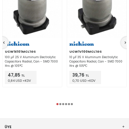
UCW1E101MCL1GS
UCW1V100MCL1GS
100 µF 25 V Aluminum Electrolytic
10 µF 35 V Aluminum Electrolytic
Capacitors Radial, Can - SMD 7000
Capacitors Radial, Can - SMD 7000
Hrs @ 105°C
Hrs @ 105°C
47,85
39,76
TL
TL
0,84 USD +KDV
0,70 USD +KDV
ÜYE