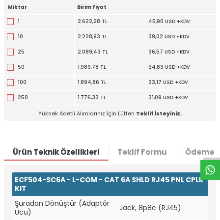
Miktar
Birim Fiyat
1
2.622,28 TL
45,90 USD +KDV
10
2.228,93 TL
39,02 USD +KDV
25
2.089,43 TL
36,57 USD +KDV
50
1.989,78 TL
34,83 USD +KDV
100
1.894,86 TL
33,17 USD +KDV
250
1.776,33 TL
31,09 USD +KDV
Yüksek Adetli Alımlarınız İçin Lütfen
Teklif İsteyiniz.
W
h
t
a
p
p
D
e
s
e
H
a
t
t
Ürün Teknik Özellikleri
Teklif Formu
Ödeme S
ECF504-SC6A - L-COM - CAT 6A SHLD RJ45 PNL CPLR
KIT
Şuradan Dönüştür (Adaptör
Jack, 8p8c (RJ45)
Ucu)