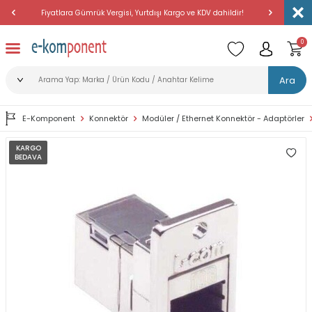
Fiyatlara Gümrük Vergisi, Yurtdışı Kargo ve KDV dahildir!
Amerika'dan 
0
Ara
E-Komponent
Konnektör
Modüler / Ethernet Konnektör - Adaptörler
KARGO
BEDAVA