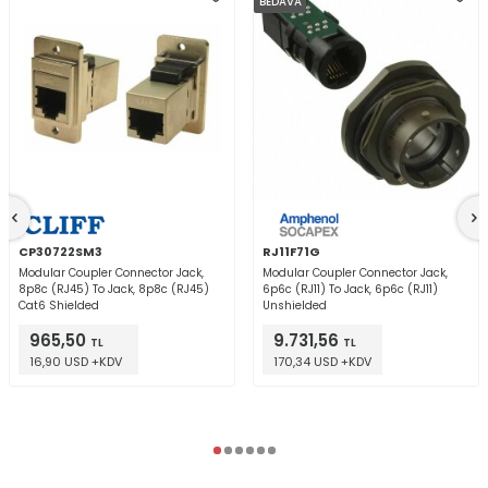
BEDAVA
CP30722SM3
RJ11F71G
Modular Coupler Connector Jack,
Modular Coupler Connector Jack,
8p8c (RJ45) To Jack, 8p8c (RJ45)
6p6c (RJ11) To Jack, 6p6c (RJ11)
Cat6 Shielded
Unshielded
965,50
9.731,56
TL
TL
16,90 USD +KDV
170,34 USD +KDV