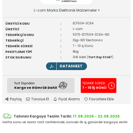
L-com Marka Elektronik Malzemeler
ÜRETİCİ KODU
:
ECF504-SC6A
ÜRETİCİ
:
L-com
TEDARİKÇİ KODU
:
5073-ECF504-SC6A-ND
TEDARİKÇİ
:
Digi-KEY Electronics
TEDARİK SÜRESİ
:
7 - 10 İş Günü
PAKETLEME TİPİ
:
Bag
STOK DURUMU
:
3141 Adet (
Yurt Dışı Stok!
)
DATASHEET
Yurt Dışından
TEDARİK SÜRESİ
Kargo ve Gümrük Dahil
7 - 10 İŞ GÜNÜ
Paylaş
Tavsiye Et
Fiyat Alarmı
Favorilere Ekle
Tahmini Kargoya Teslim Tarihi:
17.08.2026 - 22.08.2026
Hafta sonu ve resmi tatil tarihlerinde, sonraki ilk iş gününde kargoya verilir.