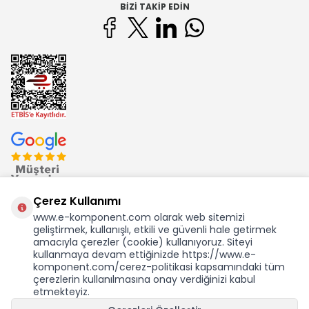
BIZI TAKIP EDIN
Çerez Kullanımı
www.e-komponent.com olarak web sitemizi
geliştirmek, kullanışlı, etkili ve güvenli hale getirmek
Ekom Elk. Elektronik San. ve Tic. A.Ş.'nin Tescilli Bir Markasıdır
amacıyla çerezler (cookie) kullanıyoruz. Siteyi
kullanmaya devam ettiğinizde https://www.e-
komponent.com/cerez-politikasi kapsamındaki tüm
çerezlerin kullanılmasına onay verdiğinizi kabul
etmekteyiz.
KDV Dahil Birim Fiyat