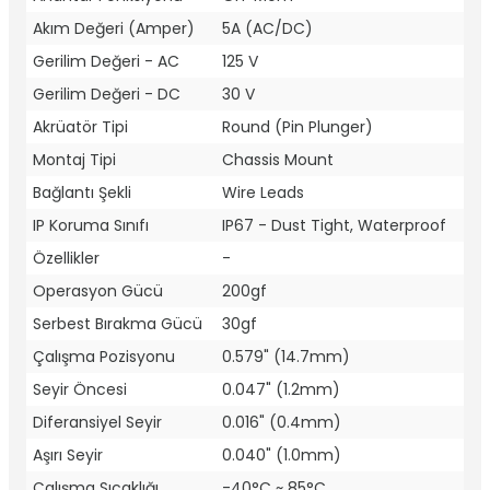
Akım Değeri (Amper)
5A (AC/DC)
Gerilim Değeri - AC
125 V
Gerilim Değeri - DC
30 V
Akrüatör Tipi
Round (Pin Plunger)
Montaj Tipi
Chassis Mount
Bağlantı Şekli
Wire Leads
IP Koruma Sınıfı
IP67 - Dust Tight, Waterproof
Özellikler
-
Operasyon Gücü
200gf
Serbest Bırakma Gücü
30gf
Çalışma Pozisyonu
0.579" (14.7mm)
Seyir Öncesi
0.047" (1.2mm)
Diferansiyel Seyir
0.016" (0.4mm)
Aşırı Seyir
0.040" (1.0mm)
Çalışma Sıcaklığı
-40°C ~ 85°C