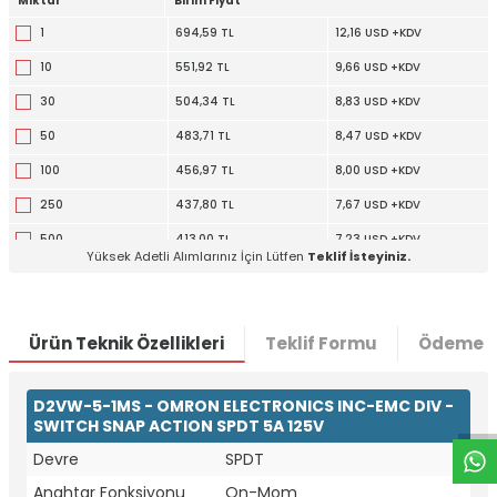
Miktar
Birim Fiyat
1
694,59 TL
12,16 USD +KDV
10
551,92 TL
9,66 USD +KDV
30
504,34 TL
8,83 USD +KDV
50
483,71 TL
8,47 USD +KDV
100
456,97 TL
8,00 USD +KDV
250
437,80 TL
7,67 USD +KDV
500
413,00 TL
7,23 USD +KDV
Yüksek Adetli Alımlarınız İçin Lütfen
Teklif İsteyiniz.
Ürün Teknik Özellikleri
Teklif Formu
Ödeme S
W
h
t
a
p
p
D
e
s
e
H
a
t
t
D2VW-5-1MS - OMRON ELECTRONICS INC-EMC DIV -
SWITCH SNAP ACTION SPDT 5A 125V
Devre
SPDT
Anahtar Fonksiyonu
On-Mom