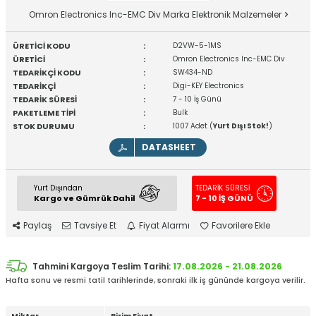
Omron Electronics Inc-EMC Div Marka Elektronik Malzemeler
ÜRETİCİ KODU
:
D2VW-5-1MS
ÜRETİCİ
:
Omron Electronics Inc-EMC Div
TEDARİKÇİ KODU
:
SW434-ND
TEDARİKÇİ
:
Digi-KEY Electronics
TEDARİK SÜRESİ
:
7 - 10 İş Günü
PAKETLEME TİPİ
:
Bulk
STOK DURUMU
:
1007 Adet (
Yurt Dışı Stok!
)
DATASHEET
Yurt Dışından
TEDARİK SÜRESİ
Kargo ve Gümrük Dahil
7 - 10 İŞ GÜNÜ
Paylaş
Tavsiye Et
Fiyat Alarmı
Favorilere Ekle
Tahmini Kargoya Teslim Tarihi:
17.08.2026 - 21.08.2026
Hafta sonu ve resmi tatil tarihlerinde, sonraki ilk iş gününde kargoya verilir.