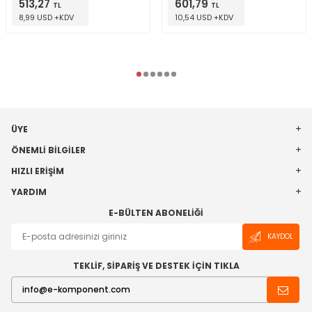
513,27
601,79
TL
TL
8,99 USD +KDV
10,54 USD +KDV
ÜYE
ÖNEMLI BILGILER
HIZLI ERIŞIM
YARDIM
E-BÜLTEN ABONELIĞI
KAYDOL
TEKLİF, SİPARİŞ VE DESTEK İÇİN TIKLA